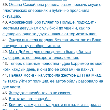
39.
Оксана Самойлова решила разом пресечь слухи о
пластических операциях и публично прояснила
ситуацию.
40.
Африканский бро гуляет по Польше, подходит к
местным девушкам с улыбкой до ушей и, как по
сценарию, одна за другой начинают тормозить шаг.
41.
Энджи вынесла вердикт без сантиментов: из Бони
наездница - ну вообще никакая.
42.
Мэтт Деймон для роли должен был добиться
худощавого, но поджарого телосложения.
43.
Теперь к важным новостям - Дрю бэрримор не моет
ноги каждый день, и они (по ее словам) не пахнут.
44.
Пьяная москвичка устроила жёсткое ДТП на Мкад,
пытаясь уйти от полиции, её автомобиль разорвало на
две части.
45.
Желудок спасибо точно не скажет!
46.
Вот такая вот свадьба.
47.
Кристину асмус со скандалом выгнали из сериала