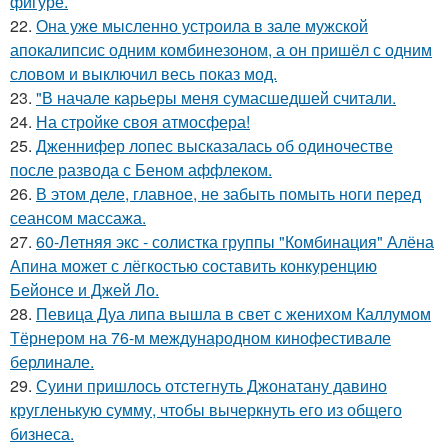
фигуре.
22.
Она уже мысленно устроила в зале мужской
апокалипсис одним комбинезоном, а он пришёл с одним
словом и выключил весь показ мод.
23.
"В начале карьеры меня сумасшедшей считали.
24.
На стройке своя атмосфера!
25.
Дженнифер лопес высказалась об одиночестве
после развода с Беном аффлеком.
26.
В этом деле, главное, не забыть помыть ноги перед
сеансом массажа.
27.
60-Летняя экс - солистка группы "Комбинация" Алёна
Апина может с лёгкостью составить конкуренцию
Бейонсе и Джей Ло.
28.
Певица Дуа липа вышла в свет с женихом Каллумом
Тёрнером на 76-м международном кинофестивале
берлинале.
29.
Суини пришлось отстегнуть Джонатану давино
кругленькую сумму, чтобы вычеркнуть его из общего
бизнеса.