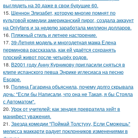
выглядеть на 30 даже в свои будущие 60.
15.
Шеннон Элизабет, которую многие помнят по
культовой комедии американский пирог, создала аккаунт
на Onlyfans и за неделю заработала миллион долларов.
16.
Пляжный стиль и летнее настроение.
17.
39-Летняя модель и многодетная мама Елена
перминова рассказала, как ей удаётся сохранять
плоский живот после четырёх родов.
18.
В2001 году Анну Курникову пригласили сняться в
клипе испанского певца Энрике иглесиаса на песню
Escape.
19.
Полина Гагарина объяснила, почему долго скрывала
дочь: "Если бы Написали, что она не Такая, я бы Стояла
с Автоматом".
20.
Урок от учителей: как зендея превратила хейт в
манифест уважения.
21.
Звезда комедии "Поймай Толстуху, Если Сможешь"
мелисса маккарти радует поклонников изменениями в