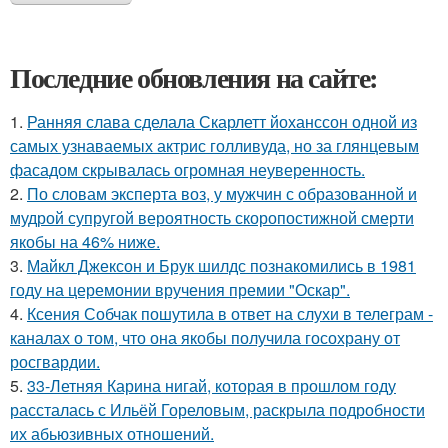
Последние обновления на сайте:
1.
Ранняя слава сделала Скарлетт йоханссон одной из
самых узнаваемых актрис голливуда, но за глянцевым
фасадом скрывалась огромная неуверенность.
2.
По словам эксперта воз, у мужчин с образованной и
мудрой супругой вероятность скоропостижной смерти
якобы на 46% ниже.
3.
Майкл Джексон и Брук шилдс познакомились в 1981
году на церемонии вручения премии "Оскар".
4.
Ксения Собчак пошутила в ответ на слухи в телеграм -
каналах о том, что она якобы получила госохрану от
росгвардии.
5.
33-Летняя Карина нигай, которая в прошлом году
рассталась с Ильёй Гореловым, раскрыла подробности
их абьюзивных отношений.