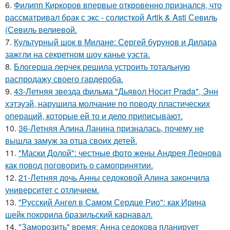
6.
Филипп Киркоров впервые откровенно признался, что
рассматривал брак с экс - солисткой Artik & Asti Севиль
(Севиль велиевой.
7.
Культурный шок в Милане: Сергей бурунов и Дилара
зажгли на секретном шоу канье уэста.
8.
Блогерша лерчек решила устроить тотальную
распродажу своего гардероба.
9.
43-Летняя звезда фильма "Дьявол Носит Prada", Энн
хэтэуэй, нарушила молчание по поводу пластических
операций, которые ей то и дело приписывают.
10.
36-Летняя Алина Ланина призналась, почему не
вышла замуж за отца своих детей.
11.
"Маски Долой": честные фото жены Андрея Леонова
как повод поговорить о самопринятии.
12.
21-Летняя дочь Анны седоковой Алина закончила
университет с отличием.
13.
"Русский Ангел в Самом Сердце Рио": как Ирина
шейк покорила бразильский карнавал.
14.
"Заморозить" время: Анна седокова планирует