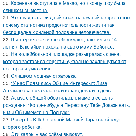
30.
Кореянка выступала в Макао, но к концу шоу была
слишком вымотана.
31.
Этот кадр - наглядный ответ на вечный вопрос о том,
почему статистика продолжительности жизни так
беспощадна к сильной половине человечества.
32.
В интернете активно обсуждают, как сильно 14-
летняя Блю айви похожа на свою маму Бейонсе.
33.
На волейбольной площадке разыгралась сцена,
которая заставила соцсети буквально захлебнуться от
восторга и умиления.
34.
Слишком мощная страховка.
35.
"У нас Появились Общие Интересы": Лиза
Арзамасова показала полуторагодовалую дочь.
36.
Асмус с обидой обратилась к маме в ее день
рождения: "Когда-нибудь я Перестану Тебе Доказывать,
и мы Обнимемся на Полную".
37.
Рэпер T - Killah с женой Марией Тарасовой ждут
второго ребенка.
38.
Эти кадры у вас слёзы вызовут.