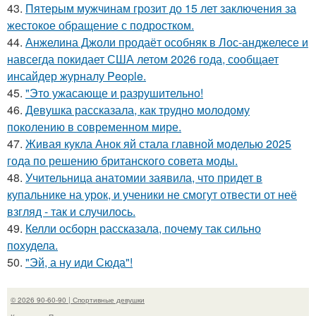
43.
Пятерым мужчинам грозит до 15 лет заключения за
жестокое обращение с подростком.
44.
Анжелина Джоли продаёт особняк в Лос-анджелесе и
навсегда покидает США летом 2026 года, сообщает
инсайдер журналу People.
45.
"Это ужасающе и разрушительно!
46.
Девушка рассказала, как трудно молодому
поколению в современном мире.
47.
Живая кукла Анок яй стала главной моделью 2025
года по решению британского совета моды.
48.
Учительница анатомии заявила, что придет в
купальнике на урок, и ученики не смогут отвести от неё
взгляд - так и случилось.
49.
Келли осборн рассказала, почему так сильно
похудела.
50.
"Эй, а ну иди Сюда"!
© 2026 90-60-90 | Спортивные девушки