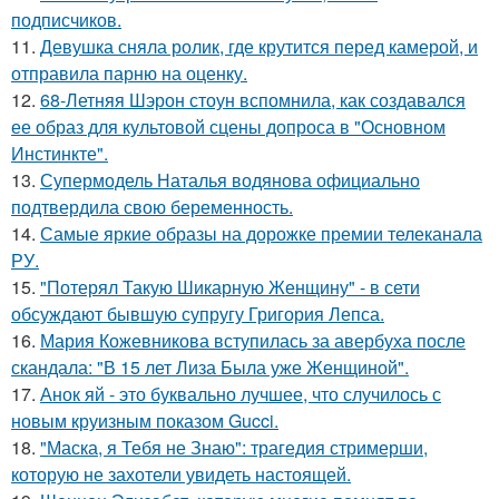
подписчиков.
11.
Девушка сняла ролик, где крутится перед камерой, и
отправила парню на оценку.
12.
68-Летняя Шэрон стоун вспомнила, как создавался
ее образ для культовой сцены допроса в "Основном
Инстинкте".
13.
Супермодель Наталья водянова официально
подтвердила свою беременность.
14.
Самые яркие образы на дорожке премии телеканала
РУ.
15.
"Потерял Такую Шикарную Женщину" - в сети
обсуждают бывшую супругу Григория Лепса.
16.
Мария Кожевникова вступилась за авербуха после
скандала: "В 15 лет Лиза Была уже Женщиной".
17.
Анок яй - это буквально лучшее, что случилось с
новым круизным показом Gucci.
18.
"Маска, я Тебя не Знаю": трагедия стримерши,
которую не захотели увидеть настоящей.