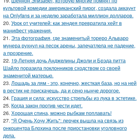
19.
Шеннон Элизабет, которую многие помнят по
культовой комедии американский пирог, создала аккаунт
на Onlyfans и за неделю заработала миллион долларов.
20.
Урок от учителей: как зендея превратила хейт в
манифест уважения.
21.
Эта фотография, где знаменитый тореро Альваро
мунера рухнул на песок арены, запечатлела не падение,
а прозрение.
22.
19-Летняя дочь Анджелины Джоли и Брэда питта
Шайло поразила поклонников сходством со своей
знаменитой матерью.
23.
Лошадь за лям - это, конечно, жесткая база, но на ней
в рестик не прискачешь, да и сено нынче дорогое.
24.
Грация и сила: искусство стрельбы из лука в эстетике.
25.
Когда закон против чести идет.
26.
Хорошая спина, можно рыбкам поплавать!
27.
"Я Очень Хочу Жить": лерчек вышла на связь из
онкоцентра Блохина после приостановки уголовного
дела.