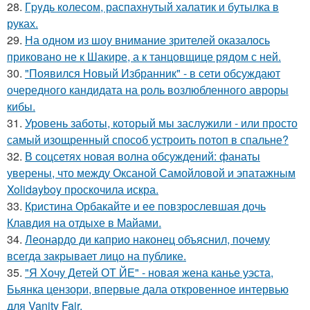
28.
Гpyдь колесом, распахнутый халатик и бутылка в
руках.
29.
На одном из шоу внимание зрителей оказалось
приковано не к Шакире, а к танцовщице рядом с ней.
30.
"Появился Новый Избранник" - в сети обсуждают
очередного кандидата на роль возлюбленного авроры
кибы.
31.
Уровень заботы, который мы заслужили - или просто
самый изощренный способ устроить потоп в спальне?
32.
В соцсетях новая волна обсуждений: фанаты
уверены, что между Оксаной Самойловой и эпатажным
Xolidayboy проскочила искра.
33.
Кристина Орбакайте и ее повзрослевшая дочь
Клавдия на отдыхе в Майами.
34.
Леонардо ди каприо наконец объяснил, почему
всегда закрывает лицо на публике.
35.
"Я Хочу Детей ОТ ЙЕ" - новая жена канье уэста,
Бьянка цензори, впервые дала откровенное интервью
для Vanity Fair.