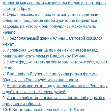
коллегой могут ввести санкции, если один из партнёров
состоит в браке.
3.
Одна пользовательница сети запустила занятный
флешмоб, предложив своей аудитории поделиться
кадрами, на которых они получились максимально
нелепо.
4.
Предполагаемый жених Алины Загитовой оказался
женат.
5.
Испанская школьница по имени Люсия год назад
решила написать письмо Владимиру Путину.
6.
Настя федько ответила хейтерам, которые обсуждают
её вес.
7.
Дженнифер Лоуренс не получила роль в фильме
"Однажды в Голливуде" из-за внешности.
8.
Анастасия костенко поддержала Анастасию Решетову
в дебюте в качестве телеведущей.
9.
Иван охлобыстин похвастался спортивной формой в
преддверии юбилея.
10.
В Китае украли и съели собаку с 1, 5 млн