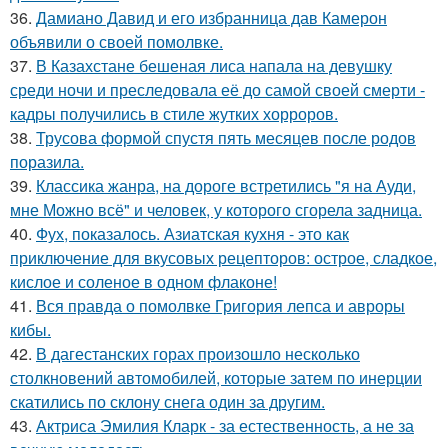
36.
Дамиано Давид и его избранница дав Камерон
объявили о своей помолвке.
37.
В Казахстане бешеная лиса напала на девушку
среди ночи и преследовала её до самой своей смерти -
кадры получились в стиле жутких хорроров.
38.
Трусова формой спустя пять месяцев после родов
поразила.
39.
Классика жанра, на дороге встретились "я на Ауди,
мне Можно всё" и человек, у которого сгорела задница.
40.
Фух, показалось. Азиатская кухня - это как
приключение для вкусовых рецепторов: острое, сладкое,
кислое и соленое в одном флаконе!
41.
Вся правда о помолвке Григория лепса и авроры
кибы.
42.
В дагестанских горах произошло несколько
столкновений автомобилей, которые затем по инерции
скатились по склону снега один за другим.
43.
Актриса Эмилия Кларк - за естественность, а не за