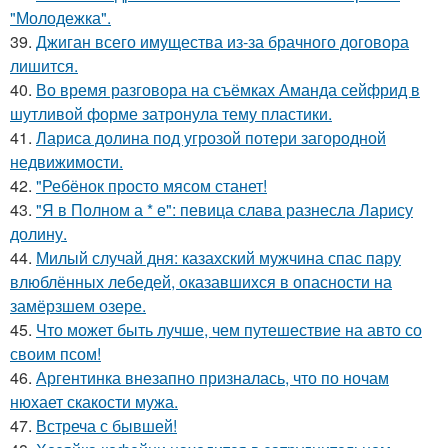
"Молодежка".
39.
Джиган всего имущества из-за брачного договора
лишится.
40.
Во время разговора на съёмках Аманда сейфрид в
шутливой форме затронула тему пластики.
41.
Лариса долина под угрозой потери загородной
недвижимости.
42.
"Ребёнок просто мясом станет!
43.
"Я в Полном а * е": певица слава разнесла Ларису
долину.
44.
Милый случай дня: казахский мужчина спас пару
влюблённых лебедей, оказавшихся в опасности на
замёрзшем озере.
45.
Что может быть лучше, чем путешествие на авто со
своим псом!
46.
Аргентинка внезапно призналась, что по ночам
нюхает скакости мужа.
47.
Встреча с бывшей!