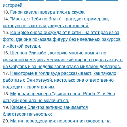
историей.
13.
Генри кавилл превратился в скуфа.
14.
"Маска, я Тебя не Знаю": трагедия стримерши,
которую не захотели увидеть настоящей.
15.
Ice Spice снова обсуждают в сети - на этот раз из-за
фото, где она показала фигуру без идеальных ракурсов
и жёсткой ретуши.
16.
Шеннон Элизабет, которую многие помнят по
культовой комедии американский пирог, создала аккаунт
на Onlyfans и за неделю заработала миллион долларов.
17.
Некоторые в голливуде рассказывают, как тяжело
работать с Энн хэтэуэй, настолько она ответственно
подходит к своим ролям.
18.
Мировая премьера "дьявол носит Prada 2", и Энн
хэтэуэй решила не мелочиться.
19.
Кармен Электра активно занимается
благотворительностью:
20.
Магия переодевания: невероятная скорость на