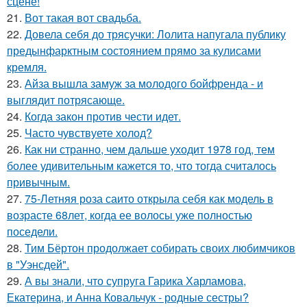
сцене!
21.
Вот такая вот свадьба.
22.
Довела себя до трясучки: Лолита напугала публику
предынфарктным состоянием прямо за кулисами
кремля.
23.
Айза вышла замуж за молодого бойфренда - и
выглядит потрясающе.
24.
Когда закон против чести идет.
25.
Часто чувствуете холод?
26.
Как ни странно, чем дальше уходит 1978 год, тем
более удивительным кажется то, что тогда считалось
привычным.
27.
75-Летняя роза саито открыла себя как модель в
возрасте 68лет, когда ее волосы уже полностью
поседели.
28.
Тим Бёртон продолжает собирать своих любимчиков
в "Уэнсдей".
29.
А вы знали, что супруга Гарика Харламова,
Екатерина, и Анна Ковальчук - родные сестры?