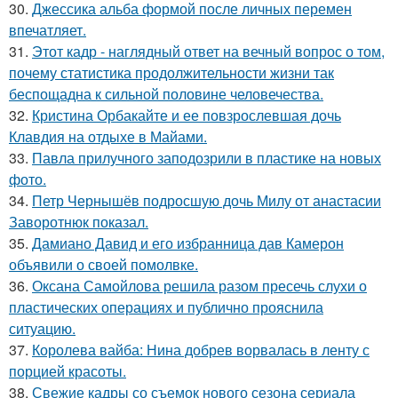
30.
Джессика альба формой после личных перемен
впечатляет.
31.
Этот кадр - наглядный ответ на вечный вопрос о том,
почему статистика продолжительности жизни так
беспощадна к сильной половине человечества.
32.
Кристина Орбакайте и ее повзрослевшая дочь
Клавдия на отдыхе в Майами.
33.
Павла прилучного заподозрили в пластике на новых
фото.
34.
Петр Чернышёв подросшую дочь Милу от анастасии
Заворотнюк показал.
35.
Дамиано Давид и его избранница дав Камерон
объявили о своей помолвке.
36.
Оксана Самойлова решила разом пресечь слухи о
пластических операциях и публично прояснила
ситуацию.
37.
Королева вайба: Нина добрев ворвалась в ленту с
порцией красоты.
38.
Свежие кадры со съемок нового сезона сериала