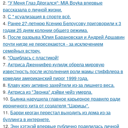
2.
"У Меня Глаз Дёргался": MIA Boyka впервые
рассказала о личной жизни.
3.
С * ксуализация в спорте всё.
4.
Ранее 27-летнюю Ксению Белоусову приговорили к 3
годам 25 дням колонии общего режима.
5.
После разрыва Юлия Барановская и Андрей Аршавин
почти нигде не пересекаются - за исключением
семейных встреч.
6.
"Ошиблась с пластикой!
7.
Актриса Дженнифер кулидж обрела мировую
известность после исполнения роли мамы стиффлера в
комедии американский пирог 1999 года.
8.
Клаву коку активно захейтили из-за лишнего веса.
9.
Актриса из "Звонка" дэйви чейз умерла.
10.
Бьянка нарушила главное карьерное правило ради
ироничного хита от создателя "Царицы".
11.
Барри кеоган перестал выходить из дома из-за
буллинга в интернете.
12.
Энн хэтэуэй впервые публично поделилась личной