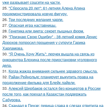
уже разрывает соцсети на части.
25.
"Сбросила 20 лет": 61-летняя Алена Апина
продемонстрировала новую фигуру.
26.
Три последних желания чарли.
27.
Опасная игра наставницы.
28.
Генетика или диета: секрет пышных форм.
29.
"Признаю Свою Ошибку" - 38-летний комик Денис
Дорохов попросил прощения у супруги Гарика
Харламова.
30.
"Я Очень Хочу Жить": лерчек вышла на связь из
онкоцентра Блохина после приостановки уголовного
дела.
31.
Когда жажда внимания сильнее здравого смысла.
32.
Райан Рейнольдс планирует выкупить права на
продолжение фильма для Блейк лайвли.
33.
Алексей Щербаков остался без концертов в России
после того, как поехал в Казахстан поддержать
Сабурова.
34.
Скандал в Пензе: певица слава в слезах ответила на