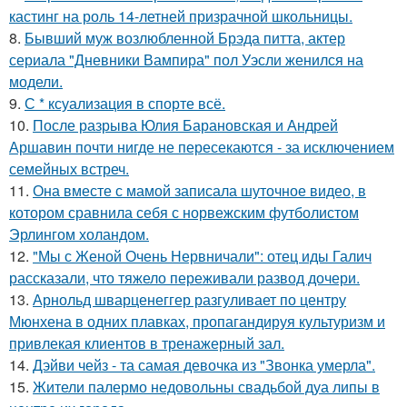
кастинг на роль 14-летней призрачной школьницы.
8.
Бывший муж возлюбленной Брэда питта, актер
сериала "Дневники Вампира" пол Уэсли женился на
модели.
9.
С * ксуализация в спорте всё.
10.
После разрыва Юлия Барановская и Андрей
Аршавин почти нигде не пересекаются - за исключением
семейных встреч.
11.
Она вместе с мамой записала шуточное видео, в
котором сравнила себя с норвежским футболистом
Эрлингом холандом.
12.
"Мы с Женой Очень Нервничали": отец иды Галич
рассказали, что тяжело переживали развод дочери.
13.
Арнольд шварценеггер разгуливает по центру
Мюнхена в одних плавках, пропагандируя культуризм и
привлекая клиентов в тренажерный зал.
14.
Дэйви чейз - та самая девочка из "Звонка умерла".
15.
Жители палермо недовольны свадьбой дуа липы в