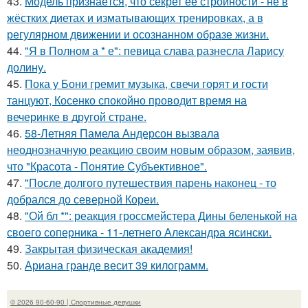
43.
Модель признаётся, что секрет её стройности - не в
жёстких диетах и изматывающих тренировках, а в
регулярном движении и осознанном образе жизни.
44.
"Я в Полном а * е": певица слава разнесла Ларису
долину.
45.
Пока у Бони гремит музыка, свечи горят и гости
танцуют, Косенко спокойно проводит время на
вечеринке в другой стране.
46.
58-Летняя Памела Андерсон вызвала
неоднозначную реакцию своим новым образом, заявив,
что "Красота - Понятие Субъективное".
47.
"После долгого путешествия парень наконец - то
добрался до северной Кореи.
48.
"Ой бл *": реакция гроссмейстера Дины беленькой на
своего соперника - 11-летнего Александра ясински.
49.
Закрытая физическая академия!
50.
Ариана гранде весит 39 килограмм.
© 2026 90-60-90 | Спортивные девушки