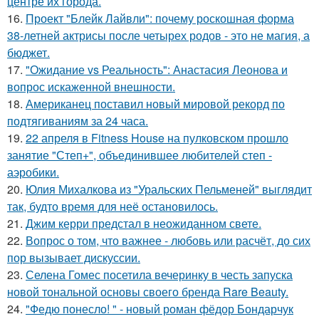
центре их города.
16.
Проект "Блейк Лайвли": почему роскошная форма
38-летней актрисы после четырех родов - это не магия, а
бюджет.
17.
"Ожидание vs Реальность": Анастасия Леонова и
вопрос искаженной внешности.
18.
Американец поставил новый мировой рекорд по
подтягиваниям за 24 часа.
19.
22 апреля в Fitness House на пулковском прошло
занятие "Степ+", объединившее любителей степ -
аэробики.
20.
Юлия Михалкова из "Уральских Пельменей" выглядит
так, будто время для неё остановилось.
21.
Джим керри предстал в неожиданном свете.
22.
Вопрос о том, что важнее - любовь или расчёт, до сих
пор вызывает дискуссии.
23.
Селена Гомес посетила вечеринку в честь запуска
новой тональной основы своего бренда Rare Beauty.
24.
"Федю понесло! " - новый роман фёдор Бондарчук