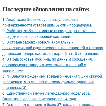
Последние обновления на сайте:
1.
Анастасию Волочкову не раз упрекали в
приверженности устаревшим бьюти - процедурам.
2.
Работаю, люблю активные выходные, спонтанные
поездки и вечера в хорошей компании.
3.
В стране зафиксировали аномальный
психологический сдвиг: переоценка ценностей и жесткая
депрессия теперь настигают парней на 10 лет раньше.
4.
В Подмосковье мужчина, по данным сообщения,
одновременно заводил несколько отношений с
женщинами.
5.
"Я Занята Рождением Третьего Ребенка": Энн хэтэуэй
рассказала, что мешает съемкам фильма "дневники
принцессы-3".
6.
Единственной внучке легендарного модельера
Валентина юдашкина исполнилось 4 года.
7.
Актрисе плаксы мертл было 37, когда она прошла