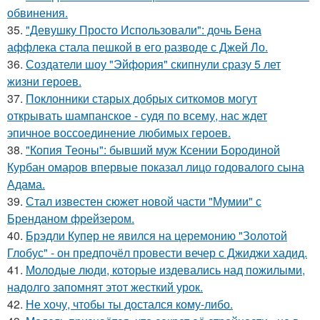
обвинения.
35.
"Девушку Просто Использовали": дочь Бена
аффлека стала пешкой в его разводе с Джей Ло.
36.
Создатели шоу "Эйфория" скипнули сразу 5 лет
жизни героев.
37.
Поклонники старых добрых ситкомов могут
открывать шампанское - судя по всему, нас ждет
эпичное воссоединение любимых героев.
38.
"Копия Теоны": бывший муж Ксении Бородиной
Курбан омаров впервые показал лицо годовалого сына
Адама.
39.
Стал известен сюжет новой части "Мумии" с
Бренданом фрейзером.
40.
Брэдли Купер не явился на церемонию "Золотой
Глобус" - он предпочёл провести вечер с Джиджи хадид.
41.
Молодые люди, которые издевались над пожилыми,
надолго запомнят этот жесткий урок.
42.
Не хочу, чтобы ты достался кому-либо.