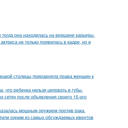
о тогда она находилась на вершине карьеры.
 актриса не только появилась в кадре, но и
мецкой столицы приравняла права женщин к
 что ребенка нельзя целовать в губы.
х сетях после объявления своего 15-ого
оказалась мощным оружием против рака.
рестили одним из самых обсуждаемых ивентов