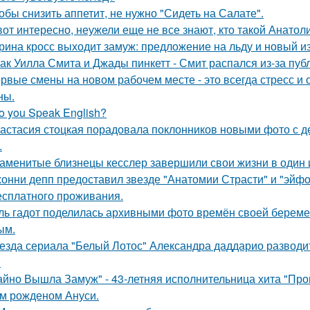
обы снизить аппетит, не нужно "Сидеть на Салате".
вот интересно, неужели еще не все знают, кто такой Анатол
рина кросс выходит замуж: предложение на льду и новый и
ак Уилла Смита и Джады пинкетт - Смит распался из-за пуб
рвые смены на новом рабочем месте - это всегда стресс и
ны.
o you Speak English?
астасия стоцкая порадовала поклонников новыми фото с де
.
аменитые близнецы кесслер завершили свои жизни в один и 
онни депп предоставил звезде "Анатомии Страсти" и "эйфо
есплатного проживания.
ль гадот поделилась архивными фото времён своей беременн
ым.
езда сериала "Белый Лотос" Александра даддарио разводи
.
айно Вышла Замуж" - 43-летняя исполнительница хита "Пров
м рожденом Ануси.