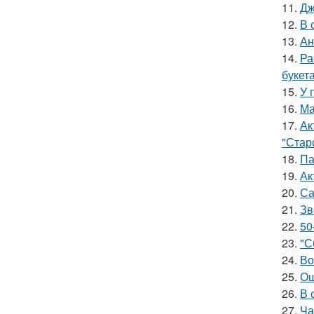
11.
Дж
12.
В 
13.
Ан
14.
Ра
букет
15.
У 
16.
Ма
17.
Ак
"Старо
18.
Па
19.
Ак
20.
Са
21.
Зв
22.
50
23.
"С
24.
Во
25.
Ош
26.
В 
27.
Ча