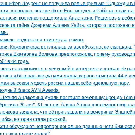
еннифер Лоуренс не получила роль в фильме "Однажды в Г
сети появилось редкие фото Евы мендес и Райана гослинга
астасия костенко поддержала Анастасию Решетову в дебют
скрыта тайна Джереми Аллена Уайта, которого постоянно 
ами.
памелы андерсон и тома круза роман.
рия Кожевникова вступилась за авербуха после скандала: 
триса Екатерина Волкова предположила, почему руководство
й" в 44 года.
рень познакомился с девушкой в интернете и позвал её на 
триса и бывшая звезда мма джина карано отметила 44-й де
мая высокая модель россии нашла себе идеальную пару.
ездный блеск AVN Awards.
-Летняя Анджелина джоли посетила вечеринку бренда Tom 
бросила 20 лет": 61-летняя Алена Апина продемонстрирова
лочкова заявила, что её приглашали на вечеринки Эпштейн
ибка, которая стала роковой.
сети обсуждают непропорционально длинные ноги бизнесву
сто чувствуете холод?