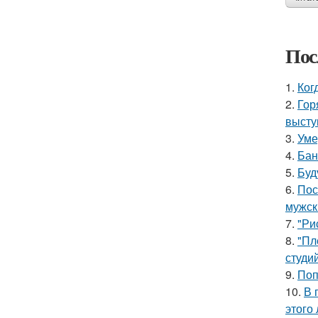
Пос
1.
Ког
2.
Гор
высту
3.
Уме
4.
Бан
5.
Буд
6.
Пос
мужск
7.
"Ри
8.
"Пл
студи
9.
Поп
10.
В 
этого 