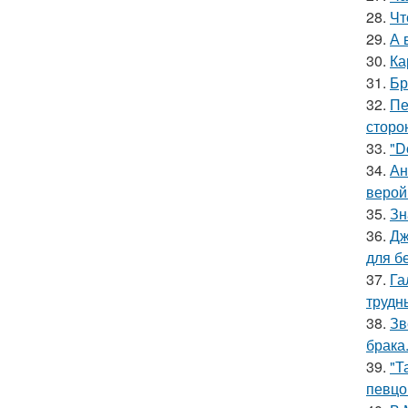
28.
Чт
29.
А 
30.
Ка
31.
Бр
32.
Пе
сторо
33.
"D
34.
Ан
верой
35.
Зн
36.
Дж
для б
37.
Га
трудн
38.
Зв
брака
39.
"Т
певцо