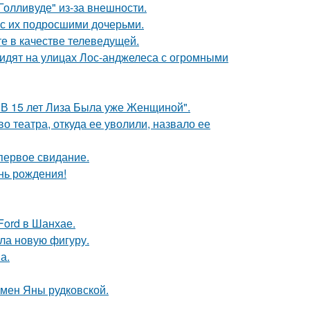
олливуде" из-за внешности.
 с их подросшими дочерьми.
е в качестве телеведущей.
видят на улицах Лос-анджелеса с огромными
"В 15 лет Лиза Была уже Женщиной".
 театра, откуда ее уволили, назвало ее
первое свидание.
нь рождения!
Ford в Шанхае.
ла новую фигуру.
а.
мен Яны рудковской.