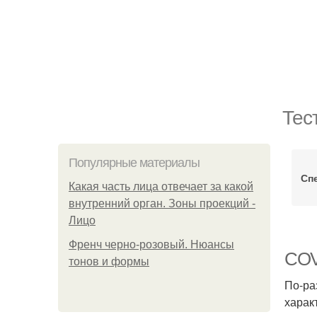
Тес
Популярные материалы
Сп
Какая часть лица отвечает за какой
внутренний орган. Зоны проекций -
Лицо
Френч черно-розовый. Нюансы
COV
тонов и формы
По-ра
харак