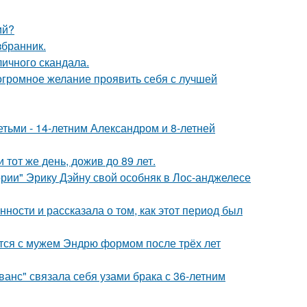
ий?
збранник.
личного скандала.
 огромное желание проявить себя с лучшей
тьми - 14-летним Александром и 8-летней
тот же день, дожив до 89 лет.
рии" Эрику Дэйну свой особняк в Лос-анджелесе
ости и рассказала о том, как этот период был
тся с мужем Эндрю формом после трёх лет
анс" связала себя узами брака с 36-летним