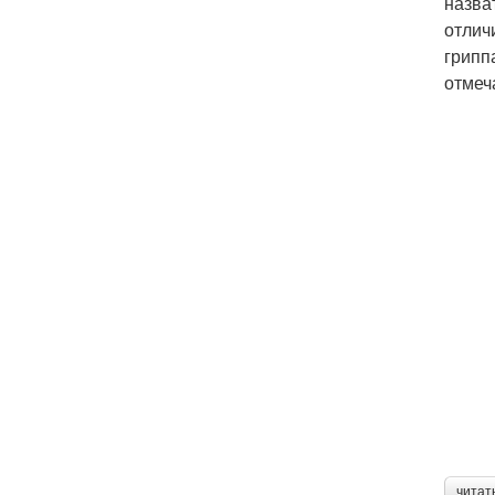
назва
отлич
грипп
отмеч
читат