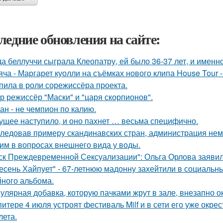
ледние обновления на сайте:
да беллуччи сыграла Клеопатру, ей было 36-37 лет, и именн
яча - Маргарет куолли на съёмках нового клипа House Tour -
пила в роли сорежиссёра проекта.
р режиссёр "Маски" и "царя скорпионов".
ан - не чемпион по калию.
ущее наступило, и оно пахнет … весьма специфично.
ледовав примеру скандинавских стран, администрация не
им в вопросах внешнего вида у воды.
ск Преждевременной Сексуализации": Ольга Орлова заявила,
есень Хайпует" - 67-летнюю мадонну захейтили в социальны
йного альбома.
улярная добавка, которую пачками жрут в зале, внезапно 
питере 4 июля устроят фестиваль Milf и в сети его уже ок
лета.