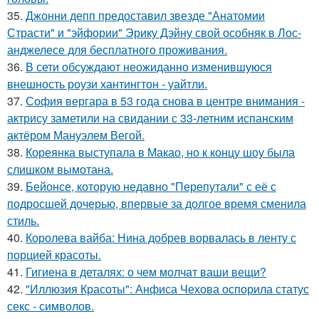
35.
Джонни депп предоставил звезде "Анатомии
Страсти" и "эйфории" Эрику Дэйну свой особняк в Лос-
анджелесе для бесплатного проживания.
36.
В сети обсуждают неожиданно изменившуюся
внешность роузи хантингтон - уайтли.
37.
София вергара в 53 года снова в центре внимания -
актрису заметили на свидании с 33-летним испанским
актёром Мануэлем Вегой.
38.
Кореянка выступала в Макао, но к концу шоу была
слишком вымотана.
39.
Бейонсе, которую недавно "Перепутали" с её с
подросшей дочерью, впервые за долгое время сменила
стиль.
40.
Королева вайба: Нина добрев ворвалась в ленту с
порцией красоты.
41.
Гигиена в деталях: о чем молчат ваши вещи?
42.
"Иллюзия Красоты": Анфиса Чехова оспорила статус
секс - символов.