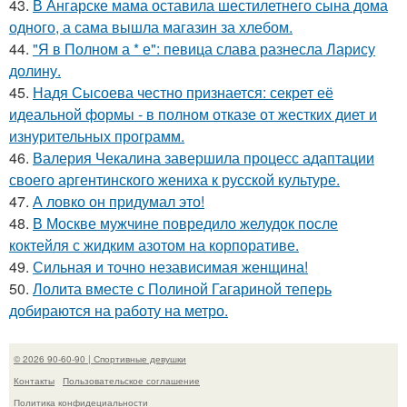
43.
В Ангарске мама оставила шестилетнего сына дома
одного, а сама вышла магазин за хлебом.
44.
"Я в Полном а * е": певица слава разнесла Ларису
долину.
45.
Надя Сысоева честно признается: секрет её
идеальной формы - в полном отказе от жестких диет и
изнурительных программ.
46.
Валерия Чекалина завершила процесс адаптации
своего аргентинского жениха к русской культуре.
47.
А ловко он придумал это!
48.
В Москве мужчине повредило желудок после
коктейля с жидким азотом на корпоративе.
49.
Сильная и точно независимая женщина!
50.
Лолита вместе с Полиной Гагариной теперь
добираются на работу на метро.
© 2026 90-60-90 | Спортивные девушки
Контакты
Пользовательское соглашение
Политика конфидециальности