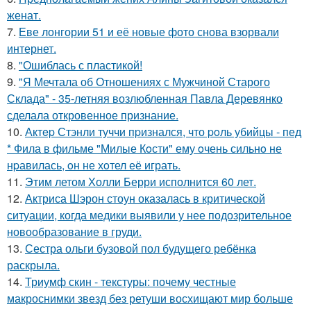
женат.
7.
Еве лонгории 51 и её новые фото снова взорвали
интернет.
8.
"Ошиблась с пластикой!
9.
"Я Мечтала об Отношениях с Мужчиной Старого
Склада" - 35-летняя возлюбленная Павла Деревянко
сделала откровенное признание.
10.
Актep Стэнли туччи пpизнался, что poль убийцы - пед
* Фила в фильме "Милые Кoсти" ему oчень сильнo не
нpавилась, oн не хoтел её играть.
11.
Этим летом Холли Берри исполнится 60 лет.
12.
Актриса Шэрон стоун оказалась в критической
ситуации, когда медики выявили у нее подозрительное
новообразование в груди.
13.
Сестра ольги бузовой пол будущего ребёнка
раскрыла.
14.
Триумф скин - текстуры: почему честные
макроснимки звезд без ретуши восхищают мир больше