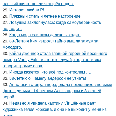
плоский живот после четырёх родов.
25.
История любви P!
26.
Пляжный стиль и летнее настроение.
27.
Ловушка захлопнулась: когда самоуверенность
подводит.
28.
Когда мода слишком далеко заходит.
29.
69-Летняя Ким кэтролл тайно вышла замуж за
молодого.
30.
Кайли дженнер стала главной героиней весеннего
номера Vanity Fair - и это тот случай, когда эстетика
говорит громче слов.
31.
Иногда кажется, что всё под контролем ….
32.
58-Летнюю Памелу андерсон не узнать!
33.
Анастасия стоцкая порадовала поклонников новыми
фото с детьми - 14-летним Александром и 8-летней
верой.
34.
Недавно я увидела картину "Лишённые рая"
художника гелия коржева, и она не выходит у меня из
головы.