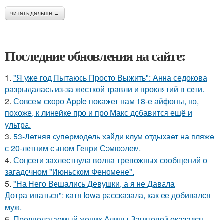
читать дальше →
Последние обновления на сайте:
1.
"Я уже год Пытаюсь Просто Выжить": Анна седокова
разрыдалась из-за жесткой травли и проклятий в сети.
2.
Совсем скоро Apple покажет нам 18-е айфоны, но,
похоже, к линейке про и про Макс добавится ещё и
ультра.
3.
53-Летняя супермодель хайди клум отдыхает на пляже
с 20-летним сыном Генри Сэмюэлем.
4.
Соцсети захлестнула волна тревожных сообщений о
загадочном "Июньском Феномене".
5.
"На Него Вешались Девушки, а я не Давала
Дотрагиваться": катя Iowa рассказала, как ее добивался
муж.
6.
Предполагаемый жених Алины Загитовой оказался