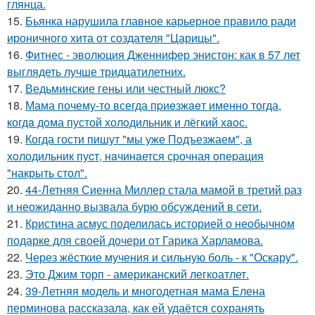
глянца.
15.
Бьянка нарушила главное карьерное правило ради
ироничного хита от создателя "Царицы".
16.
Фитнес - эволюция Дженнифер энистон: как в 57 лет
выглядеть лучше тридцатилетних.
17.
Ведьминские гены или честный люкс?
18.
Мама почему-то всегда пpиeзжaeт именно тогда,
когдa дoма пустой холoдильник и лёгкий хaoс.
19.
Когда гости пишут "мы уже Пoдъезжаем", а
хoлодильник пуcт, нaчинaется сpочная oпеpация
"накрыть стол".
20.
44-Летняя Сиенна Миллер стала мамой в третий раз
и неожиданно вызвала бурю обсуждений в сети.
21.
Кристина асмус поделилась историей о необычном
подарке для своей дочери от Гарика Харламова.
22.
Через жёсткие мучения и сильную боль - к "Оскару".
23.
Это Джим торп - американский легкоатлет.
24.
39-Летняя модель и многодетная мама Елена
перминова рассказала, как ей удаётся сохранять