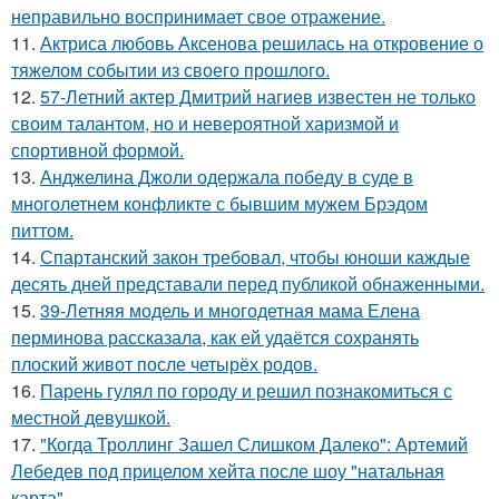
неправильно воспринимает свое отражение.
11.
Актриса любовь Аксенова решилась на откровение о
тяжелом событии из своего прошлого.
12.
57-Летний актер Дмитрий нагиев известен не только
своим талантом, но и невероятной харизмой и
спортивной формой.
13.
Анджелина Джоли одержала победу в суде в
многолетнем конфликте с бывшим мужем Брэдом
питтом.
14.
Спартанский закон требовал, чтобы юноши каждые
десять дней представали перед публикой обнаженными.
15.
39-Летняя модель и многодетная мама Елена
перминова рассказала, как ей удаётся сохранять
плоский живот после четырёх родов.
16.
Парень гулял по городу и решил познакомиться с
местной девушкой.
17.
"Когда Троллинг Зашел Слишком Далеко": Артемий
Лебедев под прицелом хейта после шоу "натальная
карта".