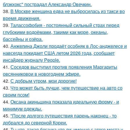
блэкхокс" пострадал Александр Овечкин.
38.
В Москве женщина едва не выбросилась из такси во
время движения.
39.
Талассофобия - постоянный сильный страх перед
глубокими водоёмами, такими как море, океаны,
бассейны и озёра.
40.
Анжелина Джоли продаёт особняк в Лос-анджелесе и
навсегда покидает США летом 2026 года, сообщает
инсайдер журналу People.
41.
Соседов выступил против появления Маргариты
овсянниковои в новогоднем эфире.
42.
С добрым утром, мои дорогие!
43.
Что может быть лучше, чем путешествие на авто со
своим псом!
44.
Оксана акиньшина показала идеальную форму - и
минимум одежды.
45.
"После долгого путешествия парень наконец - то
добрался до северной Кореи.
46.
Ты что, такая богачка что ли: именно с этого места у