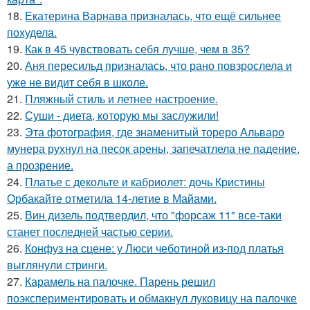
18.
Екатерина Варнава призналась, что ещё сильнее
похудела.
19.
Как в 45 чувствовать себя лучше, чем в 35?
20.
Аня пересильд призналась, что рано повзрослела и
уже не видит себя в школе.
21.
Пляжный стиль и летнее настроение.
22.
Суши - диета, которую мы заслужили!
23.
Эта фотография, где знаменитый тореро Альваро
мунера рухнул на песок арены, запечатлела не падение,
а прозрение.
24.
Платье с декольте и кабриолет: дочь Кристины
Орбакайте отметила 14-летие в Майами.
25.
Вин дизель подтвердил, что "форсаж 11" все-таки
станет последней частью серии.
26.
Конфуз на сцене: у Люси чеботиной из-под платья
выглянули стринги.
27.
Карамель на палочке. Парень решил
поэкспериментировать и обмакнул луковицу на палочке