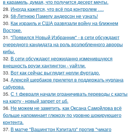
в карамель, думая, что получится десерт мечты.
28.
Иногда кажется, что всё под контролем ….
29.
58-Летнюю Памелу андерсон не узнать!
30.
Как израиль и США развязали войну на ближнем
Востоке.
31.
"Появился Новый Избранник" - в сети обсуждают
очередного кандидата на роль возлюбленного авроры
кибы.
32.
В сети обсуждают неожиданно изменившуюся
внешность роузи хантингтон - уайтли.
33.
Вот как сейчас выглядит нелли фуртадо.
34.
Алексей щербаков прилетел в поддержать нурлана
сабурова.
35.
С 1 февраля начали ограничивать переводы с карты
на карту - новый запрет от цб.
36.
Не можем не заметить, как Оксана Самойлова всё
больше напоминает глюкозу по уровню шокирующего
контента.
37.
В матче "Вашингтон Кэпиталз" против "чикаго