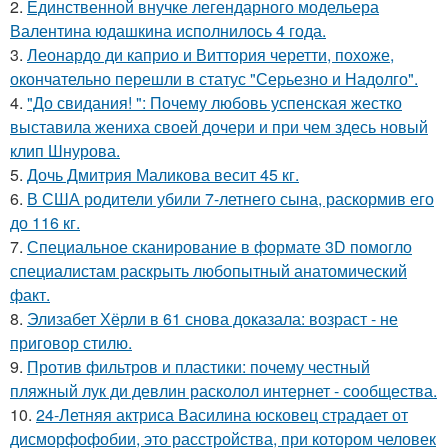
2.
Единственной внучке легендарного модельера
Валентина юдашкина исполнилось 4 года.
3.
Леонардо ди каприо и Виттория черетти, похоже,
окончательно перешли в статус "Серьезно и Надолго".
4.
"До свидания! ": Почему любовь успенская жестко
выставила жениха своей дочери и при чем здесь новый
клип Шнурова.
5.
Дочь Дмитрия Маликова весит 45 кг.
6.
В США родители убили 7-летнего сына, раскормив его
до 116 кг.
7.
Специальное сканирование в формате 3D помогло
специалистам раскрыть любопытный анатомический
факт.
8.
Элизабет Хёрли в 61 снова доказала: возраст - не
приговор стилю.
9.
Против фильтров и пластики: почему честный
пляжный лук ди девлин расколол интернет - сообщества.
10.
24-Летняя актриса Василина юсковец страдает от
дисморфофобии, это расстройства, при котором человек