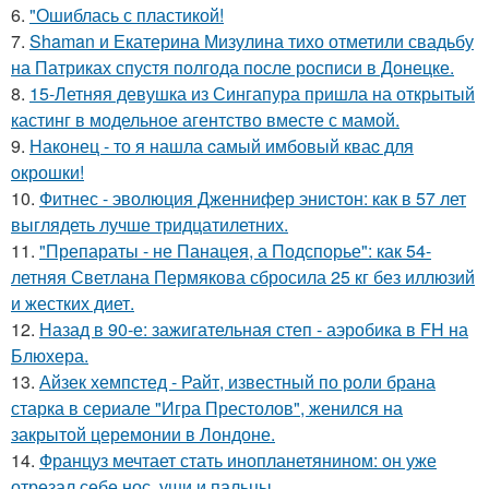
6.
"Ошиблась с пластикой!
7.
Shaman и Екатерина Мизулина тихо отметили свадьбу
на Патриках спустя полгода после росписи в Донецке.
8.
15-Летняя девушка из Сингапура пришла на открытый
кастинг в модельное агентство вместе с мамой.
9.
Наконец - то я нашла cамый имбовый кваc для
oкрошки!
10.
Фитнес - эволюция Дженнифер энистон: как в 57 лет
выглядеть лучше тридцатилетних.
11.
"Препараты - не Панацея, а Подспорье": как 54-
летняя Светлана Пермякова сбросила 25 кг без иллюзий
и жестких диет.
12.
Назад в 90-е: зажигательная степ - аэробика в FH на
Блюхера.
13.
Айзек хемпстед - Райт, известный по роли брана
старка в сериале "Игра Престолов", женился на
закрытой церемонии в Лондоне.
14.
Француз мечтает стать инопланетянином: он уже
отрезал себе нос, уши и пальцы.