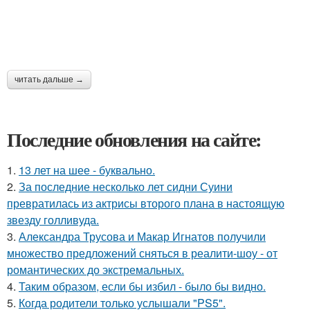
читать дальше →
Последние обновления на сайте:
1.
13 лет на шее - буквально.
2.
За последние несколько лет сидни Суини
превратилась из актрисы второго плана в настоящую
звезду голливуда.
3.
Александра Трусова и Макар Игнатов получили
множество предложений сняться в реалити-шоу - от
романтических до экстремальных.
4.
Таким образом, если бы избил - было бы видно.
5.
Когда родители только услышали "PS5".