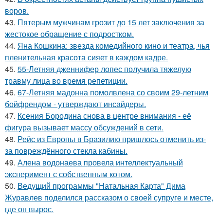
воров.
43.
Пятерым мужчинам грозит до 15 лет заключения за
жестокое обращение с подростком.
44.
Яна Кошкина: звезда комедийного кино и театра, чья
пленительная красота сияет в каждом кадре.
45.
55-Летняя дженнифер лопес получила тяжелую
травму лица во время репетиции.
46.
67-Летняя мадонна помолвлена со своим 29-летним
бойфрендом - утверждают инсайдеры.
47.
Ксения Бородина снова в центре внимания - её
фигура вызывает массу обсуждений в сети.
48.
Рейс из Европы в Бразилию пришлось отменить из-
за повреждённого стекла кабины.
49.
Алена водонаева провела интеллектуальный
эксперимент с собственным котом.
50.
Ведущий программы "Натальная Карта" Дима
Журавлев поделился рассказом о своей супруге и месте,
где он вырос.