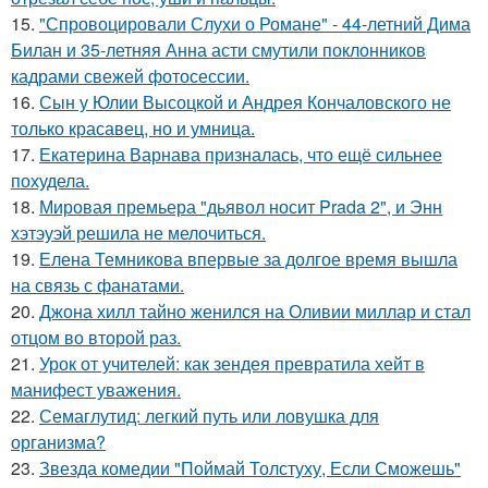
15.
"Спровоцировали Слухи о Романе" - 44-летний Дима
Билан и 35-летняя Анна асти смутили поклонников
кадрами свежей фотосессии.
16.
Сын у Юлии Высоцкой и Андрея Кончаловского не
только красавец, но и умница.
17.
Екатерина Варнава призналась, что ещё сильнее
похудела.
18.
Мировая премьера "дьявол носит Prada 2", и Энн
хэтэуэй решила не мелочиться.
19.
Елена Темникова впервые за долгое время вышла
на связь с фанатами.
20.
Джона хилл тайно женился на Оливии миллар и стал
отцом во второй раз.
21.
Урок от учителей: как зендея превратила хейт в
манифест уважения.
22.
Семаглутид: легкий путь или ловушка для
организма?
23.
Звезда комедии "Поймай Толстуху, Если Сможешь"