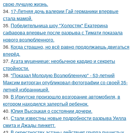
свою лучшую жизнь.
34.
17-Летняя дочь валерии Гай германики впервые
стала мамой.
35.
Победительница шоу "Холостяк" Екатерина
сафарова впервые после разрыва с Тимати показала
нового возлюбленного.
36.
Когда страшно, но всё равно продолжаешь двигаться
вперёд.
37.
Агата муцениеце: необычное кардио и секреты
стройности.
38.
"Показал Молодую Возлюбленную" - 53-летний
Максим виторган опубликовал фотографии со своей 35-
летней избранницей.
39.
В Иркутске произошло возгорание автомобиля, в
котором находился запертый ребенок.
40.
Юлия Высоцкая о состоянии дочери.
41.
Стали известны новые подробности разрыва Уилла
смита и Джады пинкетт.
42.
В окрестностях астаны действует группа пушистых