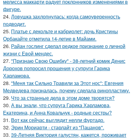
мелисса маккарти радует поклонников изменениями в
фигуре.
24.
Ловушка захлопнулась: когда самоуверенность
подводит.
25.
Платье с декольте и кабриолет: дочь Кристины
Орбакайте отметила 14-летие в Майами.
26.
Райан гослинг сделал редкое признание о личной
жизни с Евой мендес.
27.
"Признаю Свою Ошибку" - 38-летний комик Денис
Дорохов попросил прощения у супруги Гарика
Харламова.
28.
"Меня так Сильно Травили за Этот нос": Евгения
Медведева призналась, почему сделала ринопластику.
29.
Что за странные дела в этом доме творятся?
30.
А вы знали, что супруга Гарика Харламова,
Екатерина, и Анна Ковальчук - родные сестры?
31.
Вот как сейчас выглядит нелли фуртадо.
32.
Эрин Мориарти - старлайт из "Пацанов".
33.
39-Летняя Виктория галустян, кажется, проживает