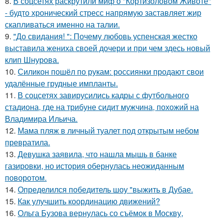
8.
В соцсетях раскрутили миф о "Кортизоловом Животе"
- будто хронический стресс напрямую заставляет жир
скапливаться именно на талии.
9.
"До свидания! ": Почему любовь успенская жестко
выставила жениха своей дочери и при чем здесь новый
клип Шнурова.
10.
Силикон пошёл по рукам: россиянки продают свои
удалённые грудные импланты.
11.
В соцсетях завирусились кадры с футбольного
стадиона, где на трибуне сидит мужчина, похожий на
Владимира Ильича.
12.
Мама пляж в личный туалет под открытым небом
превратила.
13.
Девушка заявила, что нашла мышь в банке
газировки, но история обернулась неожиданным
поворотом.
14.
Определился победитель шоу "выжить в Дубае.
15.
Как улучшить координацию движений?
16.
Ольга Бузова вернулась со съёмок в Москву,