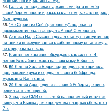
Маш милаш и Кристины асмус.
34.
Галь гадот поделилась архивными фото времён
своей беременности и рассказала о том, как этот период
был трудным.
35.
"Не Строит из Себя"фитоняшку": водонаева
прокомментировала скандал с Анной Семенович.
36.
Актриса Надя Сысоева делает ставку на интуитивное
питание и прислушивается к собственному организму, а
не к цифрам на весах.
37.
В интернете активно обсуждают, как сильно 14-
летняя Блю айви похожа на свою маму Бейонсе.
38.
59-Летняя Холли Берри подтвердила, что приняла
предложение руки и сердца от своего бойфренда,
музыканта Вана ханта.
39.
29-Летний Арон, один из сыновей Роберта де ниро,
решил стать женщиной.
40.
Западные СМИ со ссылкой на анонимный источник
пишут, что Бьянка даже продумала план, как сбежать от
Йе.