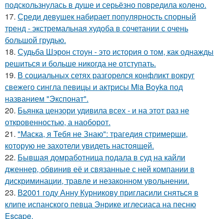
подскользнулась в душе и серьёзно повредила колено.
17.
Среди девушек набирает популярность спорный
тренд - экстремальная худоба в сочетании с очень
большой грудью.
18.
Судьба Шэрон стоун - это история о том, как однажды
решиться и больше никогда не отступать.
19.
В социальных сетях разгорелся конфликт вокруг
свежего сингла певицы и актрисы Mia Boyka под
названием "Экспонат".
20.
Бьянка цензори удивила всех - и на этот раз не
откровенностью, а наоборот.
21.
"Маска, я Тебя не Знаю": трагедия стримерши,
которую не захотели увидеть настоящей.
22.
Бывшая домработница подала в суд на кайли
дженнер, обвинив её и связанные с ней компании в
дискриминации, травле и незаконном увольнении.
23.
В2001 году Анну Курникову пригласили сняться в
клипе испанского певца Энрике иглесиаса на песню
Escape.