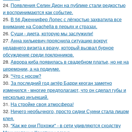
24.
Появления Селин Дион на публике стали редкостью
и воспринимаются как событие.
25.
В 56 Дженнифер Лопес с лёгкостью захватила все
внимание на Coachella в перьях и стразах.
26.
Суши - диета, которую мы заслужили!
27.
Анна хилькевич прояснила ситуацию вокруг
недавнего визита к врачу, который вызвал бурное
обсуждение среди поклонников.
28.
Аврора киба появилась в свадебном платье, но не на
церемонии, а на подиуме.
29.
"Что с носом?
30.
За последний год актёр Барри кеоган заметно
изменился - многие предполагают, что он сделал губы и
несколько инъекций.
31.
На стройке своя атмосфера!
32.
Ничего необычного, просто сидни Суини стала лицом
клея.
33.
"Как же они Похожи" - в сети удивляются сходству