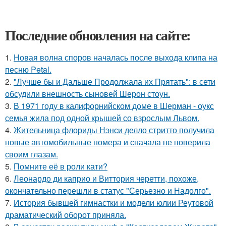
Последние обновления на сайте:
1.
Новая волна споров началась после выхода клипа на
песню Petal.
2.
"Лучше бы и Дальше Продолжала их Прятать": в сети
обсудили внешность сыновей Шерон стоун.
3.
В 1971 году в калифорнийском доме в Шерман - оукс
семья жила под одной крышей со взрослым Львом.
4.
Жительница флориды Нэнси делло стритто получила
новые автомобильные номера и сначала не поверила
своим глазам.
5.
Помните её в роли кати?
6.
Леонардо ди каприо и Виттория черетти, похоже,
окончательно перешли в статус "Серьезно и Надолго".
7.
История бывшей гимнастки и модели юлии Реутовой
драматический оборот приняла.