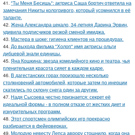
41.
"Ты Меня Бесишь": актриса Саша бортич ответила на
замечания Никиты кологривого, который усомнился в её
таланте.
42.
Жена Александра цекало, 34-летняя Дарина Эрвин,
удивила подписчиков резкой сменой имиджа.
43.
Мастера в шоке: гигиена клиентов на процедурах.
44.
До выхода фильма "Холоп" имя актрисы ольги
дибцевой знали единицы.
45.
Яна Кошкина: звезда комедийного кино и театра, чья
пленительная красота сияет в каждом кадре.
46.
В дагестанских горах произошло несколько
столкновений автомобилей, которые затем по инерции
скатились по склону снега один за другим.
47.
Надя Сысоева честно признается: секрет её
идеальной формы - в полном отказе от жестких диет и
изнурительных программ.
48.
Этот спортсмен олимпийских игр прекрасно
разбирается в фейерверках.
49.
Молодую невесту Лепса аврору стошнило, когда она