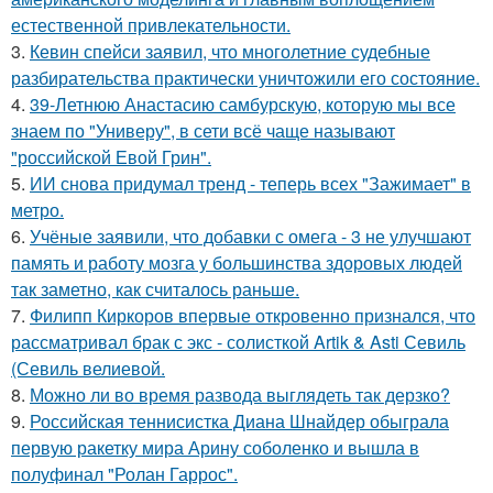
естественной привлекательности.
3.
Кевин спейси заявил, что многолетние судебные
разбирательства практически уничтожили его состояние.
4.
39-Летнюю Анастасию самбурскую, которую мы все
знаем по "Универу", в сети всё чаще называют
"российской Евой Грин".
5.
ИИ снова придумал тренд - теперь всех "Зажимает" в
метро.
6.
Учёные заявили, что добавки с омега - 3 не улучшают
память и работу мозга у большинства здоровых людей
так заметно, как считалось раньше.
7.
Филипп Киркоров впервые откровенно признался, что
рассматривал брак с экс - солисткой Artik & Asti Севиль
(Севиль велиевой.
8.
Можно ли во время развода выглядеть так дерзко?
9.
Российская теннисистка Диана Шнайдер обыграла
первую ракетку мира Арину соболенко и вышла в
полуфинал "Ролан Гаррос".