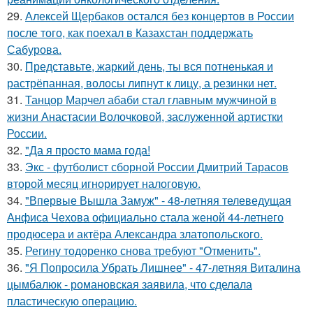
29.
Алексей Щербаков остался без концертов в России
после того, как поехал в Казахстан поддержать
Сабурова.
30.
Представьте, жаркий день, ты вся потненькая и
растрёпанная, волосы липнут к лицу, а резинки нет.
31.
Танцор Марчел абаби стал главным мужчиной в
жизни Анастасии Волочковой, заслуженной артистки
России.
32.
"Да я просто мама года!
33.
Экс - футболист сборной России Дмитрий Тарасов
второй месяц игнорирует налоговую.
34.
"Впервые Вышла Замуж" - 48-летняя телеведущая
Анфиса Чехова официально стала женой 44-летнего
продюсера и актёра Александра златопольского.
35.
Регину тодоренко снова требуют "Отменить".
36.
"Я Попросила Убрать Лишнее" - 47-летняя Виталина
цымбалюк - романовская заявила, что сделала
пластическую операцию.