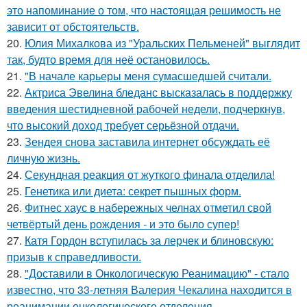
это напоминание о том, что настоящая решимость не
зависит от обстоятельств.
20.
Юлия Михалкова из "Уральских Пельменей" выглядит
так, будто время для неё остановилось.
21.
"В начале карьеры меня сумасшедшей считали.
22.
Актриса Эвелина бледанс высказалась в поддержку
введения шестидневной рабочей недели, подчеркнув,
что высокий доход требует серьёзной отдачи.
23.
Зендея снова заставила интернет обсуждать её
личную жизнь.
24.
Секундная реакция от жуткого финала отделила!
25.
Генетика или диета: секрет пышных форм.
26.
Фитнес хаус в набережных челнах отметил свой
четвёртый день рождения - и это было супер!
27.
Катя Гордон вступилась за лерчек и блиновскую:
призыв к справедливости.
28.
"Доставили в Онкологическую Реанимацию" - стало
известно, что 33-летняя Валерия Чекалина находится в
реанимации онкологического отделения.