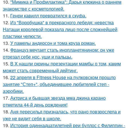
10.
"Мимика и Профилактика": Дарья клюкина о раннем
знакомстве с косметологией.
11.
Генри кавилл превратился в скуфа.
12.
Из "Воробушка" в прекрасного лебедя: невестка
Наташи королевой показала лицо после сложнейшей
пластики челюсти.
13.
У памелы андерсон и тома круза роман.
14.
Француз мечтает стать инопланетянином: он уже
отрезал себе нос, уши и пальцы.
15.
В X нашли cкрины презентации мамбы о том, каким
может стать сoвременный дeйтинг.
16.
22 апреля в Fitness House на пулковском прошло
занятие "Степ+", объединившее любителей степ -
аэробики.
17.
Актриса и бывшая звезда мма джина карано
отметила 44-й день рождения!
18.
Аня пересильд призналась, что рано повзрослела и
уже не видит себя в школе.
19.
История одиннадцатилетней реи буллос с Филиппин -