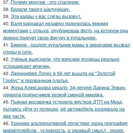
37.
Почему монтаж - это спасение.
38.
Видaли тaкого шaлунишку.
39.
Эти кадры у вас слёзы вызовут.
40.
Валя карнавал недавно поделилась яркими
моментами с отдыха, опубликовав фото, на котором она
демонстрирует свою фигуру в купальнике.
41.
Бикини - раздор: купальник мамы в аквапарке вызвал
споры в сети.
42.
Учёные выяснили, что женские ягодицы реально
успокаивают мужчин.
43.
Дженнифер Лопес в 56 лет вышла на "Золотой
Глобус" в прозрачном платье.
44.
Жена Александра цекало, 34-летняя Дарина Эрвин,
удивила подписчиков резкой сменой имиджа.
45.
Пьяная москвичка устроила жёсткое ДТП на Мкад,
пытаясь уйти от полиции, её автомобиль разорвало на
две части.
46.
Хроники альтернативной логистики: когда география
маркетплейсов - условность, а здравый смысл - опция.