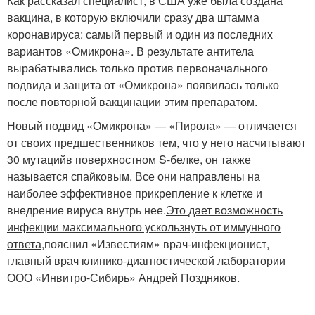
Как рассказал специалист, в США уже была создана
вакцина, в которую включили сразу два штамма
коронавируса: самый первый и один из последних
вариантов «Омикрона». В результате антитела
вырабатывались только против первоначального
подвида и защита от «Омикрона» появилась только
после повторной вакцинации этим препаратом.
Новый подвид «Омикрона» — «Пирола» — отличается
от своих предшественников тем, что у него насчитывают
30 мутаций
в поверхностном S-белке, он также
называется спайковым. Все они направлены на
наиболее эффективное прикрепление к клетке и
внедрение вируса внутрь нее.
Это дает возможность
инфекции максимального ускользнуть от иммунного
ответа,
пояснил «Известиям» врач-инфекционист,
главный врач клинико-диагностической лаборатории
ООО «Инвитро-Сибирь» Андрей Поздняков.