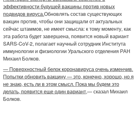
эффективности будущей вакцины против новых
подвидов вируса.
Обновлять состав существующих
вакцин против, чтобы они защищали от актуальных
сейчас штаммов, не имеет смысла: к тому моменту, как
эта работа будет завершена, появится новый вариант
SARS-CoV-2, полагает научный сотрудник Института
иммунологии и физиологии Уральского отделения РАН
Михаил Болков.
— Поверхностный белок коронавируса очень изменчив.
Попытки обновить вакцину — это, конечно, хорошо, но я
не знаю, есть ли в этом смысл. Пока мы будем это
делать, появится еще один вариант,
— сказал Михаил
Болков.