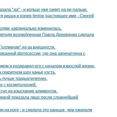
ала "да" - и кольцо уже сияет на ее пальце.
атя кищук и рэпер 9mice (настоящее имя - Сергей
олям, кардинально изменилась.
-летняя возлюбленная Павла Деревянко сделала
олливуде" из-за внешности.
кованной фотосессии, где она запечатлена с
мом и поздравил его с началом взрослой жизни.
 секретном шоу канье уэста.
ь лучше тридцатилетних.
е с косметологией.
 суд на взыскание алиментов.
олевой показала лицо после сложнейшей
 на ноге - и сделала это раньше, чем ожидали