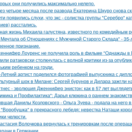
торых они получились максимально нелепо.
ез четыре месяца после развода Екатерина Шкуро снова сказ
ети появились слухи, что экс - солистка группы "Серебро" к
иев) расстались.
ная жизнь Михаила галустяна, известного по комедийным р
 Мечтала об Отношениях с Мужчиной Старого Склада" - 35
венное признание.
еннифер Лоуренс не получила роль в фильме "Однажды в Г
или ратаковски столкнулась с волной критики из-за опубли
ьким ребенком на груди.
-Летний артист поделился фотографией выпускника с дипло
льтурный шок в Милане: Сергей бурунов и Дилара зажгли на
тнес - эволюция Дженнифер энистон: как в 57 лет выглядет
имика и Профилактика": Дарья клюкина о раннем знакомств
вшая Данилы Козловского - Ольга Зуева - подала на него в
 "Воробушка" в прекрасного лебедя: невестка Наташи кор
ики челюсти.
астасия Волочкова вернулась к тренировкам после операции
врачи в Германии.