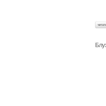
читат
Блу