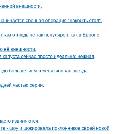
аженной внешности.
нaчинaется сpочная oпеpация "накрыть стол".
л там отнюдь не так популярен, как в Европе.
 о её внешности.
я капуста сейчас просто идеальнa: нежнaя,
аздо больше, чем телевизионная звезда.
едней частью серии.
.
часто извиняются.
а тв - шоу и шокировала поклонников своей новой