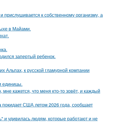
 и прислушивается к собственному организму, а
дыхе в Майами.
хат.
нка.
одился запертый ребенок.
х Альпах, к русской гламурной компании
и единицы.
 мне кажется, что меня кто-то зовёт, и каждый
а покидает США летом 2026 года, сообщает
" и удивилась людям, которые работают и не