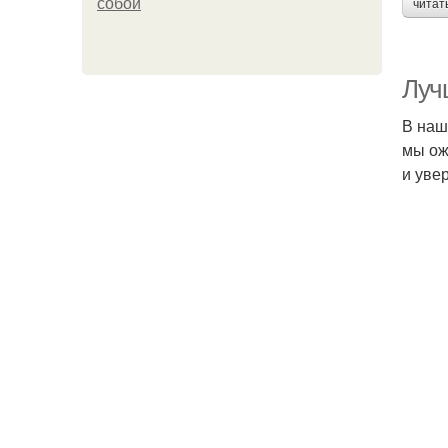
собой
читат
Луч
В наш
мы ож
и уве