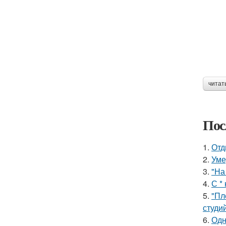
читат
Пос
1.
Отд
2.
Уме
3.
"На
4.
С *
5.
"Пл
студи
6.
Одн