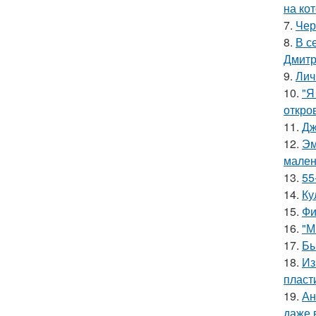
на ко
7.
Чер
8.
В с
Дмитр
9.
Лич
10.
"Я
откро
11.
Дж
12.
Эм
мален
13.
55
14.
Ку
15.
Фи
16.
"М
17.
Бы
18.
Из
пласт
19.
Ан
даже 