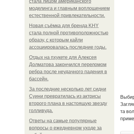
стала лицом американского
моделинга и главным воплощением
естественной привлекательности.
Новая съёмка для бренда KHY
стала полной противоположностью
образу, с которым кайли
ассоциировалась последние годы.
Отдых на пхукете для Алексея
Долматова закончился переломом
ребра после неудачного падения в
бассейн.
За последние несколько лет сидни
Выбир
Суини превратилась из актрисы
Загля
второго плана в настоящую звезду
та во
голливуда.
приме
Ответы на самые популярные
вопросы о ежедневном уходе за