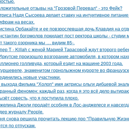
остью.
ложительные отзывы на "Грозовой Перевал" - это Фейк?
триса Надя Сысоева делает ставку на интуитивное питание
цифрам на весах.
истина Орбакайте и ее повзрослевшая дочь Клавдия на от
нстантин богомолов покидает пост ректора школы - студии м
т такого озорника мы … видим 85-.
пер T - Killah с женой Марией Тарасовой ждут второго ребе
Иркутске произошло возгорание автомобиля, в котором нах
ллионер голливуда, который ездит на машине 2003 года.
куршевеле, знаменитом горнолыжном курорте во французски
единились новые участники.
 выхода фильма "Холоп" имя актрисы ольги дибцевой знал
ранный феномен: каждый раз, когда я это всё дело вытираю,
ызёт совесть, что я поступила плохо.
желина Джоли продаёт особняк в Лос-анджелесе и навсегд
дер журналу People.
ня снова решила прочитать лекцию про "Правильную Жизнь
тся по отпускам.