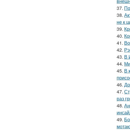
внешн
37.
По
38.
Ак
не к 
39.
Кр
40.
Ко
41.
Во
42.
Рэ
43.
В 
44.
Ми
45.
В 
присо
46.
До
47.
Ст
раз гр
48.
Ан
инсай
49.
Бо
мотаю