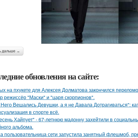
ь дальше →
ледние обновления на сайте:
ых на пхукете для Алексея Долматова закончился переломо
р режиссёр "Маски" и "царя скорпионов".
 Него Вешались Девушки, а я не Давала Дотрагиваться": кат
 ксуализация в спорте всё.
есень Хайпует" - 67-летнюю мадонну захейтили в социальны
йного альбома.
а пользовательница сети запустила занятный флешмоб, пр