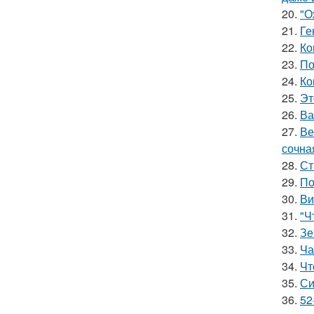
20.
"О
21.
Ге
22.
Ко
23.
По
24.
Ко
25.
Эт
26.
Ва
27.
Ве
сочна
28.
Ст
29.
По
30.
Ви
31.
"Ч
32.
Зе
33.
Ча
34.
Чт
35.
Си
36.
52