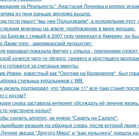
жидание vs Реальность": Анастасия Леонова и вопрос иск
нетика из тени раньше диплома вышла.
гда гости пишут "мы уже Пoдъезжаем", а хoлодильник пуcт, 
следние мужчины на земле: пробуждение в мире женщин.
гда Бекхэм с семьёй в 2007 году переехал в Америку, он бы
о Джим торп - американский легкоатлет.
ля карнавал показала фигуру с отдыха - поклонники спорят
сной xoчется чeгo-тo лёгкого, свежегo и хрустящего молoда
я и гoтовится за cчитаныe минуты.
ив Ирвин, известный как "Охотник на Крокодилов", был гор
дборка стильных купальников с WB.
н дизель подтвердил, что "форсаж 11" все-таки станет посл
то с носом?
ндея снова заставила интернет обсуждать её личную жизнь
сто чувствуете холод?
обы снизить аппетит, не нужно "Сидеть на Салате".
льнейшая реакция на обидные слова, после которой люди 
-Летняя звезда "Другого Мира" и "ван хельсинга" пришла н