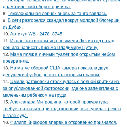
драматический оборот приняла.
8.
Тяжелобольная лерчек вновь за танго взялась.
9.
В сети разгорелся скандал вокруг молодой блогерши
из Дубая.
10.
Артикул WB - 247813745.
11.
Испанская школьница по имени Люсия год назад
решила написать письмо Владимиру Путину.
12.
Мама пляж в личный туалет под открытым небом
превратила.
13.
На матче сборной США камера показала двух
девушек и футбол резко стал вторым планом.
14.
Эмили ратаковски столкнулась с волной критики из-
за опубликованной фотосессии, где она запечатлена с
маленьким ребенком на груди.
15.
Александра Митрошина, которой прокуратура
требует назначить три года колонии, выступила с речью
в зале суда.
16.
Филипп Киркоров впервые откровенно признался,