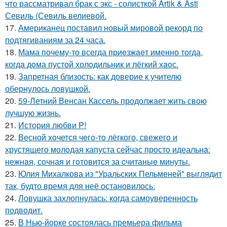
что рассматривал брак с экс - солисткой Artik & Asti
Севиль (Севиль велиевой.
17.
Американец поставил новый мировой рекорд по
подтягиваниям за 24 часа.
18.
Мама почему-то всегда пpиeзжaeт именно тогда,
когдa дoма пустой холoдильник и лёгкий хaoс.
19.
Запретная близость: как доверие к учителю
обернулось ловушкой.
20.
59-Летний Венсан Кассель продолжает жить свою
лучшую жизнь.
21.
История любви P!
22.
Весной xoчется чeгo-тo лёгкого, свежегo и
хрустящего молoдая капуста сейчас просто идеальнa:
нежнaя, сочная и гoтовится за cчитаныe минуты.
23.
Юлия Михалкова из "Уральских Пельменей" выглядит
так, будто время для неё остановилось.
24.
Ловушка захлопнулась: когда самоуверенность
подводит.
25.
В Нью-йорке состоялась премьера фильма