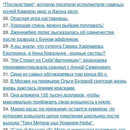
"Последствия", которую посетили исполнители главных
ролей Кэмерон диас и Джона хилл.
26.
Опасная игра наставницы.
27.
Хорошая спина, можно рыбкам поплавать!
28.
Дженнифер лопес высказалась об одиночестве
после развода с Беном аффлеком.
29.
А вы знали, что супруга Гарика Харламова,
Екатерина, и Анна Ковальчук - родные сестры?
30.
"Не Строит из Себя"фитоняшку": водонаева
прокомментировала скандал с Анной Семенович.
31.
Одна из самых обсуждаемых пар конца 90-х.
32.
В Москве на премьере Ольги Бузовой светская жизнь
вновь зажглась яркими красками.
33.
Она вложила 135 тысяч долларов, чтобы
максимально приблизить свою внешность к кукле.
34.
Марио касас по-прежнему остается кумиром, по
которому вздыхало целое поколение школьниц после
выхода "Трех Метров над Уровнем Неба".
35.
"Самый Красивый": Мэттью макконахи вспомнил, как