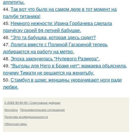
аппетиты.
44.
Так вот что было на самом деле в тот момент на
палубе титаника!
45.
Немного нежности: Ирина Горбачева сделала
причёску своей 94-летней бабушке.
46.
"Это та бабушка, которая здесь сидит?
47.
Лолита вместе с Полиной Гагариной теперь
добираются на работу на метро.
48.
Эпоха закончилась "Нулевого Размера".
49.
"Выгоды для Него в Браке нет": мамаева объяснила,
почему Тимати не решается на женитьбу.
50.
Стамбул в шоке: женщины укорачивают ноги ради
любви.
© 2026 90-60-90 | Спортивные девушки
Контакты
Пользовательское соглашение
Политика конфидециальности
Обратная связь