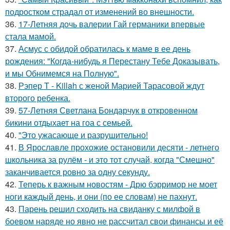
подростком страдал от изменений во внешности.
36.
17-Летняя дочь валерии Гай германики впервые
стала мамой.
37.
Асмус с обидой обратилась к маме в ее день
рождения: "Когда-нибудь я Перестану Тебе Доказывать,
и мы Обнимемся на Полную".
38.
Рэпер T - Killah с женой Марией Тарасовой ждут
второго ребенка.
39.
57-Летняя Светлана Бондарчук в откровенном
бикини отдыхает на гоа с семьей.
40.
"Это ужасающе и разрушительно!
41.
В Ярославле прохожие остановили десяти - летнего
школьника за рулём - и это тот случай, когда "Смешно"
заканчивается ровно за одну секунду.
42.
Теперь к важным новостям - Дрю бэрримор не моет
ноги каждый день, и они (по ее словам) не пахнут.
43.
Парень решил сходить на свиданку с милфой в
боевом наряде но явно не рассчитал свои финансы и её