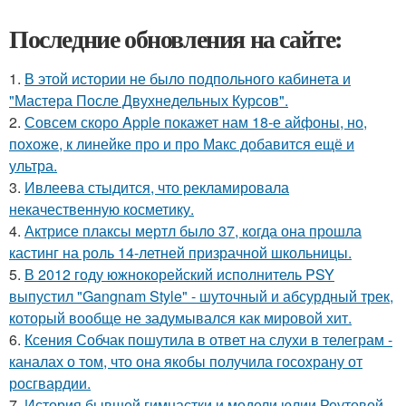
Последние обновления на сайте:
1.
В этой истории не было подпольного кабинета и
"Мастера После Двухнедельных Курсов".
2.
Совсем скоро Apple покажет нам 18-е айфоны, но,
похоже, к линейке про и про Макс добавится ещё и
ультра.
3.
Ивлеева стыдится, что рекламировала
некачественную косметику.
4.
Актрисе плаксы мертл было 37, когда она прошла
кастинг на роль 14-летней призрачной школьницы.
5.
В 2012 году южнокорейский исполнитель PSY
выпустил "Gangnam Style" - шуточный и абсурдный трек,
который вообще не задумывался как мировой хит.
6.
Ксения Собчак пошутила в ответ на слухи в телеграм -
каналах о том, что она якобы получила госохрану от
росгвардии.
7.
История бывшей гимнастки и модели юлии Реутовой