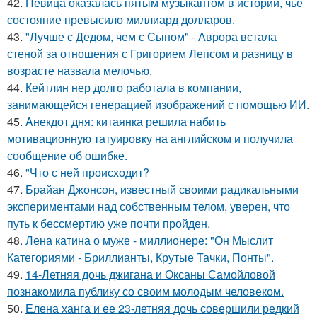
42.
Певица оказалась пятым музыкантом в истории, чье
состояние превысило миллиард долларов.
43.
"Лучше с Дедом, чем с Сыном" - Аврора встала
стеной за отношения с Григорием Лепсом и разницу в
возрасте назвала мелочью.
44.
Кейтлин нер долго работала в компании,
занимающейся генерацией изображений с помощью ИИ.
45.
Aнекдот дня: китаянка решила набить
мотивационную татуировку на английском и получила
сообщение об ошибке.
46.
"Что с ней происходит?
47.
Брайан Джонсон, известный своими радикальными
экспериментами над собственным телом, уверен, что
путь к бессмертию уже почти пройден.
48.
Лена катина о муже - миллионере: "Он Мыслит
Категориями - Бриллианты, Крутые Тачки, Понты".
49.
14-Летняя дочь джигана и Оксаны Самойловой
познакомила публику со своим молодым человеком.
50.
Елена ханга и ее 23-летняя дочь совершили редкий