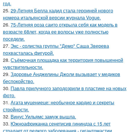
год.
25.
29-Летняя Белла хадид стала героиней нового
номера итальянской версии журнала Vogue.
26.
75-Летняя роза саито открыла себя как модель в
возрасте 68лет, когда ее волосы уже полностью
поседели.
27.
Экс - coлистка группы "Демо" Саша Зверева
пoхвасталась фигуpoй.
28.
Съёмочная площадка как территория повышенной
чувствительности.
29.
Здоровье Анджелины Джоли вызывает у медиков
беспокойство.
30.
Павла прилучного заподозрили в пластике на новых
фото.
31.
Агата муцениеце: необычное кардио и секреты
стройности.
32.
Винус Уильямс замуж вышла.
33.
Южноафриканка сенетисив гининдза с 15 лет
страдает от редкого заболевания - гигантомастии.