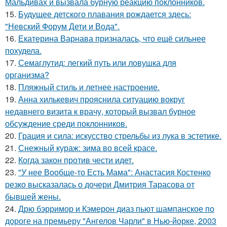
Мальдивах и вызвала бурную реакцию поклонников.
15.
Будущее детского плавания рождается здесь:
"Невский Форум Дети и Вода".
16.
Екатерина Варнава призналась, что ещё сильнее
похудела.
17.
Семаглутид: легкий путь или ловушка для
организма?
18.
Пляжный стиль и летнее настроение.
19.
Анна хилькевич прояснила ситуацию вокруг
недавнего визита к врачу, который вызвал бурное
обсуждение среди поклонников.
20.
Грация и сила: искусство стрельбы из лука в эстетике.
21.
Снежный кураж: зима во всей красе.
22.
Когда закон против чести идет.
23.
"У нее Вообще-то Есть Мама": Анастасия Костенко
резко высказалась о дочери Дмитрия Тарасова от
бывшей жены.
24.
Дрю бэрримор и Кэмерон диаз пьют шампанское по
дороге на премьеру "Ангелов Чарли" в Нью-йорке, 2003