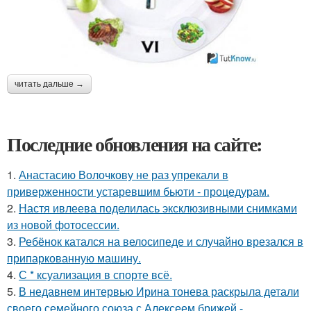
читать дальше →
Последние обновления на сайте:
1.
Анастасию Волочкову не раз упрекали в
приверженности устаревшим бьюти - процедурам.
2.
Настя ивлеева поделилась эксклюзивными снимками
из новой фотосессии.
3.
Ребёнок катался на велосипеде и случайно врезался в
припаркованную машину.
4.
С * ксуализация в спорте всё.
5.
В недавнем интервью Ирина тонева раскрыла детали
своего семейного союза с Алексеем брижей -