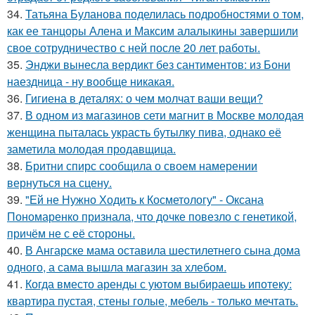
34.
Татьяна Буланова поделилась подробностями о том,
как ее танцоры Алена и Максим алалыкины завершили
свое сотрудничество с ней после 20 лет работы.
35.
Энджи вынесла вердикт без сантиментов: из Бони
наездница - ну вообще никакая.
36.
Гигиена в деталях: о чем молчат ваши вещи?
37.
В одном из магазинов сети магнит в Москве молодая
женщина пыталась украсть бутылку пива, однако её
заметила молодая продавщица.
38.
Бритни спирс сообщила о своем намерении
вернуться на сцену.
39.
"Ей не Нужно Ходить к Косметологу" - Оксана
Пономаренко признала, что дочке повезло с генетикой,
причём не с её стороны.
40.
В Ангарске мама оставила шестилетнего сына дома
одного, а сама вышла магазин за хлебом.
41.
Когда вместо аренды с уютом выбираешь ипотеку:
квартира пустая, стены голые, мебель - только мечтать.