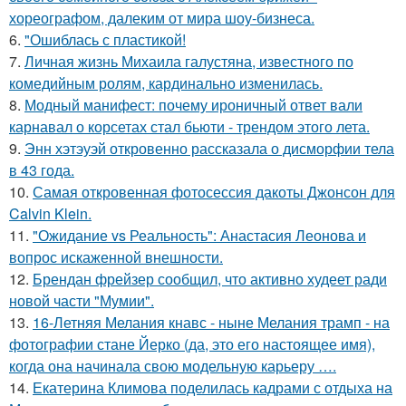
хореографом, далеким от мира шоу-бизнеса.
6.
"Ошиблась с пластикой!
7.
Личная жизнь Михаила галустяна, известного по
комедийным ролям, кардинально изменилась.
8.
Модный манифест: почему ироничный ответ вали
карнавал о корсетах стал бьюти - трендом этого лета.
9.
Энн хэтэуэй откровенно рассказала о дисморфии тела
в 43 года.
10.
Самая откровенная фотосессия дакоты Джонсон для
Calvin Klein.
11.
"Ожидание vs Реальность": Анастасия Леонова и
вопрос искаженной внешности.
12.
Брендан фрейзер сообщил, что активно худеет ради
новой части "Мумии".
13.
16-Летняя Мелания кнавс - ныне Мелания трамп - на
фотографии стане Йерко (да, это его настоящее имя),
когда она начинала свою модельную карьеру ….
14.
Екатерина Климова поделилась кадрами с отдыха на