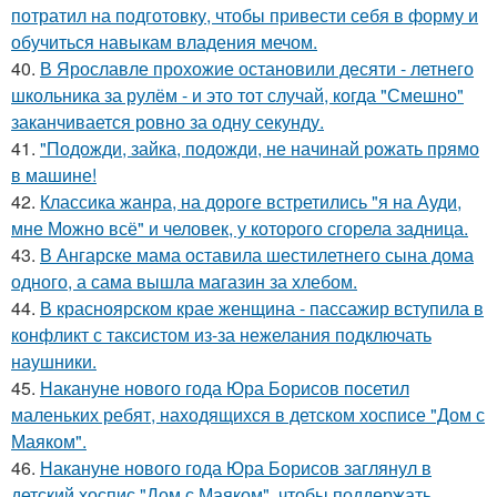
потратил на подготовку, чтобы привести себя в форму и
обучиться навыкам владения мечом.
40.
В Ярославле прохожие остановили десяти - летнего
школьника за рулём - и это тот случай, когда "Смешно"
заканчивается ровно за одну секунду.
41.
"Подожди, зайка, подожди, не начинай рожать прямо
в машине!
42.
Классика жанра, на дороге встретились "я на Ауди,
мне Можно всё" и человек, у которого сгорела задница.
43.
В Ангарске мама оставила шестилетнего сына дома
одного, а сама вышла магазин за хлебом.
44.
В красноярском крае женщина - пассажир вступила в
конфликт с таксистом из-за нежелания подключать
наушники.
45.
Накануне нового года Юра Борисов посетил
маленьких ребят, находящихся в детском хосписе "Дом с
Маяком".
46.
Накануне нового года Юра Борисов заглянул в
детский хоспис "Дом с Маяком", чтобы поддержать