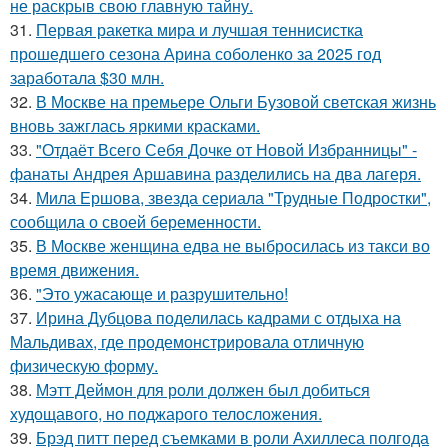
не раскрыв свою главную тайну.
31.
Первая ракетка мира и лучшая теннисистка
прошедшего сезона Арина соболенко за 2025 год
заработала $30 млн.
32.
В Москве на премьере Ольги Бузовой светская жизнь
вновь зажглась яркими красками.
33.
"Отдаёт Всего Себя Дочке от Новой Избранницы" -
фанаты Андрея Аршавина разделились на два лагеря.
34.
Мила Ершова, звезда сериала "Трудные Подростки",
сообщила о своей беременности.
35.
В Москве женщина едва не выбросилась из такси во
время движения.
36.
"Это ужасающе и разрушительно!
37.
Ирина Дубцова поделилась кадрами с отдыха на
Мальдивах, где продемонстрировала отличную
физическую форму.
38.
Мэтт Деймон для роли должен был добиться
худощавого, но поджарого телосложения.
39.
Брэд питт перед съемками в роли Ахиллеса полгода