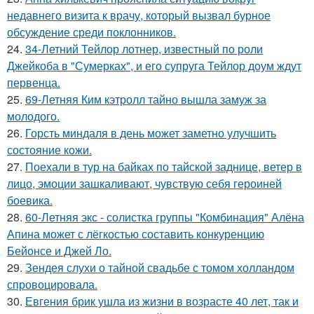
недавнего визита к врачу, который вызвал бурное
обсуждение среди поклонников.
24.
34-Летний Тейлор лотнер, известный по роли
Джейкоба в "Сумерках", и его супруга Тейлор доум ждут
первенца.
25.
69-Летняя Ким кэтролл тайно вышла замуж за
молодого.
26.
Горсть миндаля в день может заметно улучшить
состояние кожи.
27.
Поехали в тур на байках по тайской заднице, ветер в
лицо, эмоции зашкаливают, чувствую себя героиней
боевика.
28.
60-Летняя экс - солистка группы "Комбинация" Алёна
Апина может с лёгкостью составить конкуренцию
Бейонсе и Джей Ло.
29.
Зендея слухи о тайной свадьбе с томом холландом
спровоцировала.
30.
Евгения брик ушла из жизни в возрасте 40 лет, так и