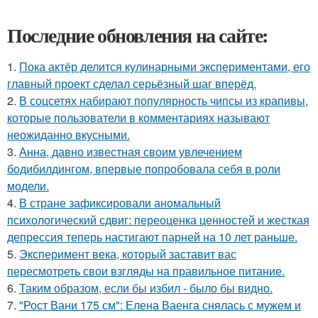
Последние обновления на сайте:
1.
Пока актёр делится кулинарными экспериментами, его
главный проект сделал серьёзный шаг вперёд.
2.
В соцсетях набирают популярность чипсы из крапивы,
которые пользователи в комментариях называют
неожиданно вкусными.
3.
Анна, давно известная своим увлечением
бодибилдингом, впервые попробовала себя в роли
модели.
4.
В стране зафиксировали аномальный
психологический сдвиг: переоценка ценностей и жесткая
депрессия теперь настигают парней на 10 лет раньше.
5.
Эксперимент века, который заставит вас
пересмотреть свои взгляды на правильное питание.
6.
Таким образом, если бы избил - было бы видно.
7.
"Рост Вани 175 см": Елена Ваенга снялась с мужем и