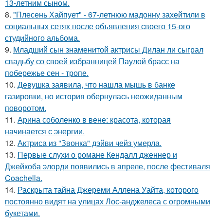
13-летним сыном.
8.
"Плесень Хайпует" - 67-летнюю мадонну захейтили в
социальных сетях после объявления своего 15-ого
студийного альбома.
9.
Младший сын знаменитой актрисы Дилан ли сыграл
свадьбу со своей избранницей Паулой брасс на
побережье сен - тропе.
10.
Девушка заявила, что нашла мышь в банке
газировки, но история обернулась неожиданным
поворотом.
11.
Арина соболенко в вене: красота, которая
начинается с энергии.
12.
Актриса из "Звонка" дэйви чейз умерла.
13.
Первые слухи о романе Кендалл дженнер и
Джейкоба элорди появились в апреле, после фестиваля
Coachella.
14.
Раскрыта тайна Джереми Аллена Уайта, которого
постоянно видят на улицах Лос-анджелеса с огромными
букетами.