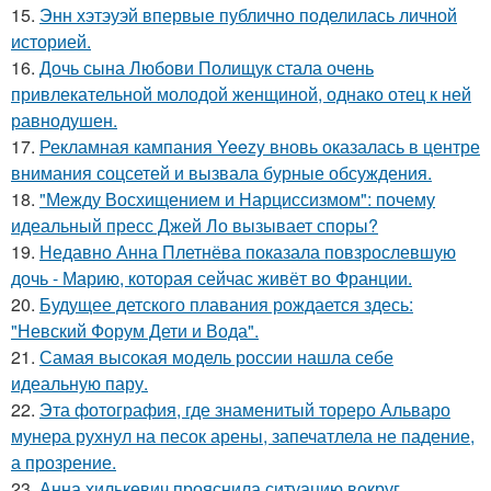
15.
Энн хэтэуэй впервые публично поделилась личной
историей.
16.
Дочь сына Любови Полищук стала очень
привлекательной молодой женщиной, однако отец к ней
равнодушен.
17.
Рекламная кампания Yeezy вновь оказалась в центре
внимания соцсетей и вызвала бурные обсуждения.
18.
"Между Восхищением и Нарциссизмом": почему
идеальный пресс Джей Ло вызывает споры?
19.
Недавно Анна Плетнёва показала повзрослевшую
дочь - Марию, которая сейчас живёт во Франции.
20.
Будущее детского плавания рождается здесь:
"Невский Форум Дети и Вода".
21.
Самая высокая модель россии нашла себе
идеальную пару.
22.
Эта фотография, где знаменитый тореро Альваро
мунера рухнул на песок арены, запечатлела не падение,
а прозрение.
23.
Анна хилькевич прояснила ситуацию вокруг