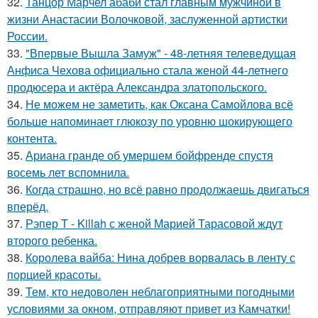
32.
Танцор Марчел абаби стал главным мужчиной в
жизни Анастасии Волочковой, заслуженной артистки
России.
33.
"Впервые Вышла Замуж" - 48-летняя телеведущая
Анфиса Чехова официально стала женой 44-летнего
продюсера и актёра Александра златопольского.
34.
Не можем не заметить, как Оксана Самойлова всё
больше напоминает глюкозу по уровню шокирующего
контента.
35.
Ариана гранде об умершем бойфренде спустя
восемь лет вспомнила.
36.
Когда страшно, но всё равно продолжаешь двигаться
вперёд.
37.
Рэпер T - Killah с женой Марией Тарасовой ждут
второго ребенка.
38.
Королева вайба: Нина добрев ворвалась в ленту с
порцией красоты.
39.
Тем, кто недоволен неблагоприятными погодными
условиями за окном, отправляют привет из Камчатки!