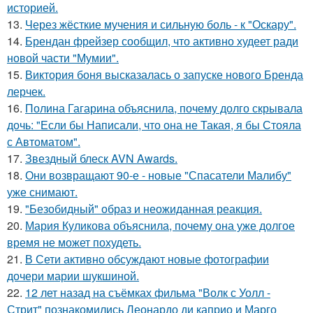
историей.
13.
Через жёсткие мучения и сильную боль - к "Оскару".
14.
Брендан фрейзер сообщил, что активно худеет ради
новой части "Мумии".
15.
Виктория боня высказалась о запуске нового Бренда
лерчек.
16.
Полина Гагарина объяснила, почему долго скрывала
дочь: "Если бы Написали, что она не Такая, я бы Стояла
с Автоматом".
17.
Звездный блеск AVN Awards.
18.
Они возвращают 90-е - новые "Спасатели Малибу"
уже снимают.
19.
"Безобидный" образ и неожиданная реакция.
20.
Мария Куликова объяснила, почему она уже долгое
время не может похудеть.
21.
В Сети активно обсуждают новые фотографии
дочери марии шукшиной.
22.
12 лет назад на съёмках фильма "Волк с Уолл -
Стрит" познакомились Леонардо ди каприо и Марго