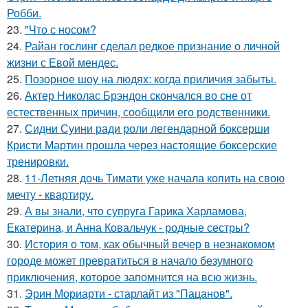
Робби.
23.
"Что с носом?
24.
Райан гослинг сделал редкое признание о личной
жизни с Евой мендес.
25.
Позорное шоу на людях: когда приличия забыты.
26.
Актер Николас Брэндон скончался во сне от
естественных причин, сообщили его родственники.
27.
Сидни Суини ради роли легендарной боксерши
Кристи Мартин прошла через настоящие боксерские
тренировки.
28.
11-Летняя дочь Тимати уже начала копить на свою
мечту - квартиру.
29.
А вы знали, что супруга Гарика Харламова,
Екатерина, и Анна Ковальчук - родные сестры?
30.
История о том, как обычный вечер в незнакомом
городе может превратиться в начало безумного
приключения, которое запомнится на всю жизнь.
31.
Эрин Мориарти - старлайт из "Пацанов".