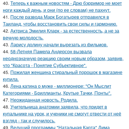
40.
Теперь к важным новостям - Дрю бэрримор не моет
ноги каждый день, и они (по ее словам) не пахнут.
41.
После развода Марк Богатырев отправился в
Таиланд, чтобы восстановить свои силы и гармонию.
42.
Актриса Эмилия Кларк - за естественность, а не за
вечную молодость.
43.
Ларису долину начали вырезать из фильмов.
44.
58-Летняя Памела Андерсон вызвала
неоднозначную реакцию своим новым образом, заявив,
что "Красота - Понятие Субъективное".
45.
Пожилая женщина стиральный порошок в магазине
купила.
46.
Лена катина о муже - миллионере: "Он Мыслит
Категориями - Бриллианты, Крутые Тачки, Понты".
47.
Неожиданная новость. Родила.
48.
Учительница анатомии заявила, что придет в
купальнике на урок, и ученики не смогут отвести от неё
взгляд - так и случилось.
49.
Ведущий программы "Натальная Карта" Дима