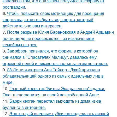
каналах о том, что она якобы получила госохрану от
росгвардии.
6.
Чтобы повысить свою мотивацию для посещения
спортзала, стоит выбрать вид спорта, который
действительно вам интересен.
7.
После разрыва Юлия Барановская и Андрей Аршавин
почти нигде не пересекаются - за исключением
семейных встреч.
8.
Зак эфрон признался, что форма, в которой он
снимался в "Спасателях Малибу", давалась ему
огромной ценой и никакого счастья за этим не стояло.
9.
28-Летняя актриса Аня Тейлор - Джой признана
обладательницей одного из самых идеальных лиц в
мире.
10.
Главный холостяк "Битвы Экстрасенсов" сдался:
Олег шепс женится на своей возлюбленной Анне.
11.
Барри кеоган перестал выходить из дома из-за
буллинга в интернете.
12.
Энн хэтэуэй впервые публично поделилась личной