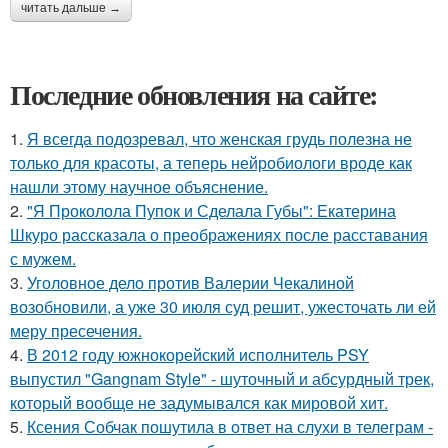
читать дальше →
Последние обновления на сайте:
1.
Я всегда подозревал, что женская грудь полезна не
только для красоты, а теперь нейробиологи вроде как
нашли этому научное объяснение.
2.
"Я Проколола Пупок и Сделала Губы": Екатерина
Шкуро рассказала о преображениях после расставания
с мужем.
3.
Уголовное дело против Валерии Чекалиной
возобновили, а уже 30 июля суд решит, ужесточать ли ей
меру пресечения.
4.
В 2012 году южнокорейский исполнитель PSY
выпустил "Gangnam Style" - шуточный и абсурдный трек,
который вообще не задумывался как мировой хит.
5.
Ксения Собчак пошутила в ответ на слухи в телеграм -