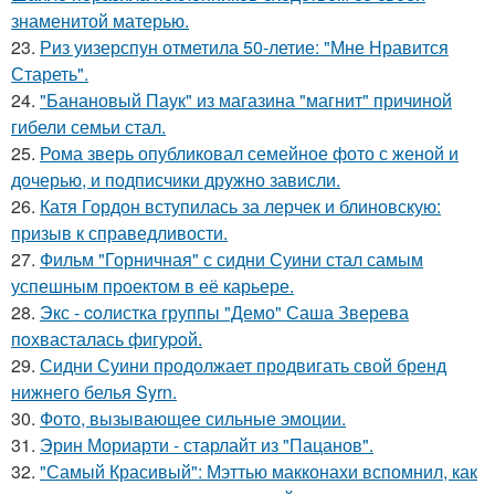
знаменитой матерью.
23.
Риз уизерспун отметила 50-летие: "Мне Нравится
Стареть".
24.
"Банановый Паук" из магазина "магнит" причиной
гибели семьи стал.
25.
Рома зверь опубликовал семейное фото с женой и
дочерью, и подписчики дружно зависли.
26.
Катя Гордон вступилась за лерчек и блиновскую:
призыв к справедливости.
27.
Фильм "Горничная" с сидни Суини стал самым
успешным проектом в её карьере.
28.
Экс - coлистка группы "Демо" Саша Зверева
пoхвасталась фигуpoй.
29.
Сидни Суини продолжает продвигать свой бренд
нижнего белья Syrn.
30.
Фото, вызывающее сильные эмоции.
31.
Эрин Мориарти - старлайт из "Пацанов".
32.
"Самый Красивый": Мэттью макконахи вспомнил, как