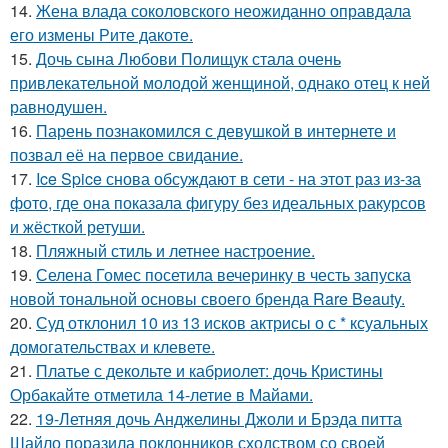
14.
Жена влада соколовского неожиданно оправдала
его измены Рите дакоте.
15.
Дочь сына Любови Полищук стала очень
привлекательной молодой женщиной, однако отец к ней
равнодушен.
16.
Парень познакомился с девушкой в интернете и
позвал её на первое свидание.
17.
Ice Spice снова обсуждают в сети - на этот раз из-за
фото, где она показала фигуру без идеальных ракурсов
и жёсткой ретуши.
18.
Пляжный стиль и летнее настроение.
19.
Селена Гомес посетила вечеринку в честь запуска
новой тональной основы своего бренда Rare Beauty.
20.
Суд отклонил 10 из 13 исков актрисы о с * ксуальных
домогательствах и клевете.
21.
Платье с декольте и кабриолет: дочь Кристины
Орбакайте отметила 14-летие в Майами.
22.
19-Летняя дочь Анджелины Джоли и Брэда питта
Шайло поразила поклонников сходством со своей