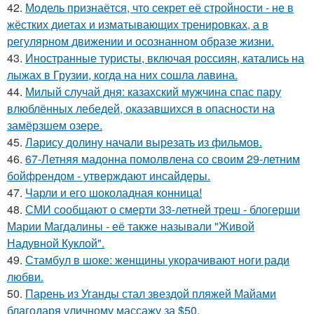
42.
Модель признаётся, что секрет её стройности - не в
жёстких диетах и изматывающих тренировках, а в
регулярном движении и осознанном образе жизни.
43.
Иностранные туристы, включая россиян, катались на
лыжах в Грузии, когда на них сошла лавина.
44.
Милый случай дня: казахский мужчина спас пару
влюблённых лебедей, оказавшихся в опасности на
замёрзшем озере.
45.
Ларису долину начали вырезать из фильмов.
46.
67-Летняя мадонна помолвлена со своим 29-летним
бойфрендом - утверждают инсайдеры.
47.
Чарли и его шоколадная конница!
48.
СМИ сообщают о смерти 33-летней треш - блогерши
Марии Магдалины - её также называли "Живой
Надувной Куклой".
49.
Стамбул в шоке: женщины укорачивают ноги ради
любви.
50.
Парень из Уганды стал звездой пляжей Майами
благодаря уличному массажу за $50.