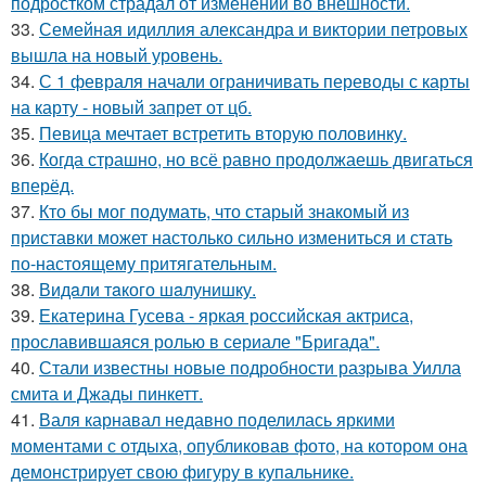
подростком страдал от изменений во внешности.
33.
Семейная идиллия александра и виктории петровых
вышла на новый уровень.
34.
С 1 февраля начали ограничивать переводы с карты
на карту - новый запрет от цб.
35.
Певица мечтает встретить вторую половинку.
36.
Когда страшно, но всё равно продолжаешь двигаться
вперёд.
37.
Кто бы мог подумать, что старый знакомый из
приставки может настолько сильно измениться и стать
по-настоящему притягательным.
38.
Видaли тaкого шaлунишку.
39.
Екатерина Гусева - яркая российская актриса,
прославившаяся ролью в сериале "Бригада".
40.
Стали известны новые подробности разрыва Уилла
смита и Джады пинкетт.
41.
Валя карнавал недавно поделилась яркими
моментами с отдыха, опубликовав фото, на котором она
демонстрирует свою фигуру в купальнике.