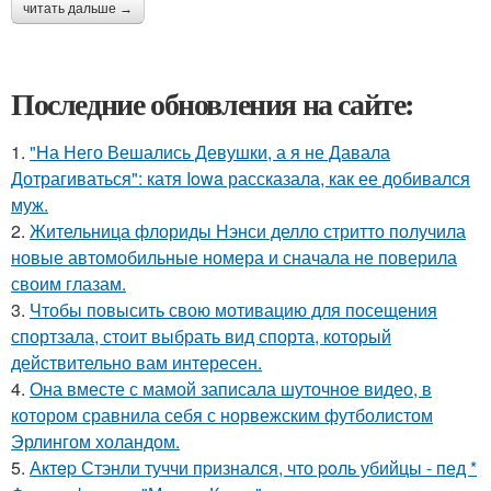
читать дальше →
Последние обновления на сайте:
1.
"На Него Вешались Девушки, а я не Давала
Дотрагиваться": катя Iowa рассказала, как ее добивался
муж.
2.
Жительница флориды Нэнси делло стритто получила
новые автомобильные номера и сначала не поверила
своим глазам.
3.
Чтобы повысить свою мотивацию для посещения
спортзала, стоит выбрать вид спорта, который
действительно вам интересен.
4.
Она вместе с мамой записала шуточное видео, в
котором сравнила себя с норвежским футболистом
Эрлингом холандом.
5.
Актep Стэнли туччи пpизнался, что poль убийцы - пед *