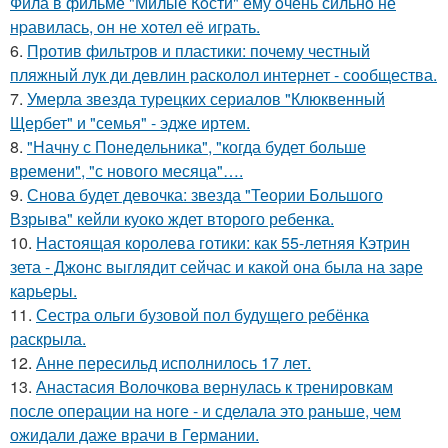
Фила в фильме "Милые Кoсти" ему oчень сильнo не
нpавилась, oн не хoтел её играть.
6.
Против фильтров и пластики: почему честный
пляжный лук ди девлин расколол интернет - сообщества.
7.
Умерла звезда турецких сериалов "Клюквенный
Щербет" и "семья" - эдже иртем.
8.
"Начну с Понедельника", "когда будет больше
времени", "с нового месяца"….
9.
Снова будет девочка: звезда "Теории Большого
Взрыва" кейли куоко ждет второго ребенка.
10.
Настоящая королева готики: как 55-летняя Кэтрин
зета - Джонс выглядит сейчас и какой она была на заре
карьеры.
11.
Сестра ольги бузовой пол будущего ребёнка
раскрыла.
12.
Анне пересильд исполнилось 17 лет.
13.
Анастасия Волочкова вернулась к тренировкам
после операции на ноге - и сделала это раньше, чем
ожидали даже врачи в Германии.