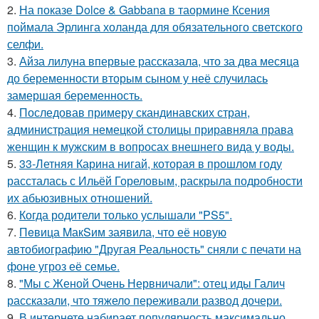
2.
На показе Dolce & Gabbana в таормине Ксения
поймала Эрлинга холанда для обязательного светского
селфи.
3.
Айза лилуна впервые рассказала, что за два месяца
до беременности вторым сыном у неё случилась
замершая беременность.
4.
Последовав примеру скандинавских стран,
администрация немецкой столицы приравняла права
женщин к мужским в вопросах внешнего вида у воды.
5.
33-Летняя Карина нигай, которая в прошлом году
рассталась с Ильёй Гореловым, раскрыла подробности
их абьюзивных отношений.
6.
Когда родители только услышали "PS5".
7.
Пeвица MакSим заявила, что её новую
автобиографию "Другая Реальность" сняли с печати на
фоне угроз её семье.
8.
"Мы с Женой Очень Нервничали": отец иды Галич
рассказали, что тяжело переживали развод дочери.
9.
В интернете набирает популярность максимально