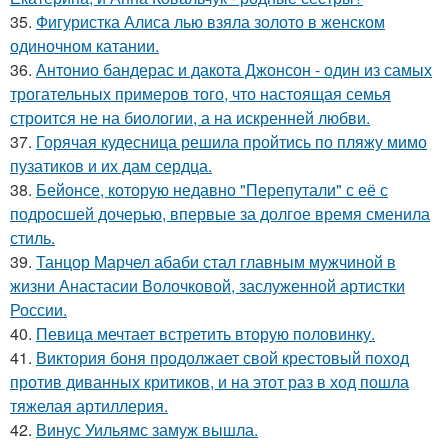
35.
Фигуристка Алиса лью взяла золото в женском
одиночном катании.
36.
Антонио бандерас и дакота Джонсон - один из самых
трогательных примеров того, что настоящая семья
строится не на биологии, а на искренней любви.
37.
Горячая кудесница решила пройтись по пляжу мимо
пузатиков и их дам сердца.
38.
Бейонсе, которую недавно "Перепутали" с её с
подросшей дочерью, впервые за долгое время сменила
стиль.
39.
Танцор Марчел абаби стал главным мужчиной в
жизни Анастасии Волочковой, заслуженной артистки
России.
40.
Певица мечтает встретить вторую половинку.
41.
Виктория боня продолжает свой крестовый поход
против диванных критиков, и на этот раз в ход пошла
тяжелая артиллерия.
42.
Винус Уильямс замуж вышла.