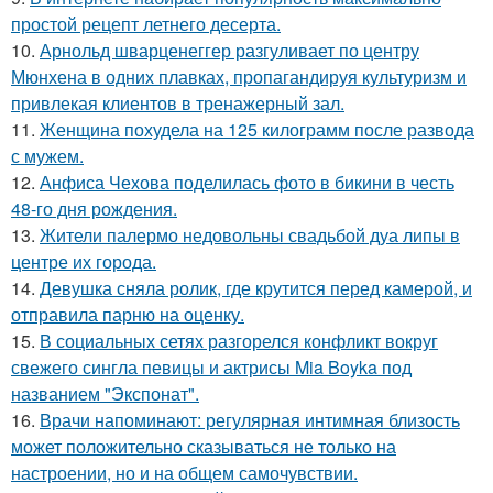
простой рецепт летнего десерта.
10.
Арнольд шварценеггер разгуливает по центру
Мюнхена в одних плавках, пропагандируя культуризм и
привлекая клиентов в тренажерный зал.
11.
Женщина похудела на 125 килограмм после развода
с мужем.
12.
Анфиса Чехова поделилась фото в бикини в честь
48-го дня рождения.
13.
Жители палермо недовольны свадьбой дуа липы в
центре их города.
14.
Девушка сняла ролик, где крутится перед камерой, и
отправила парню на оценку.
15.
В социальных сетях разгорелся конфликт вокруг
свежего сингла певицы и актрисы Mia Boyka под
названием "Экспонат".
16.
Врачи напоминают: регулярная интимная близость
может положительно сказываться не только на
настроении, но и на общем самочувствии.