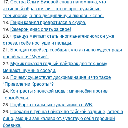
17.
Сестра Ольги Бузовой снова напомнила, что
активный образ жизни - это не про случайные
тренировки, а про дисциплину и любовь к себе.
18.
Генри кавилл превратился в скуфа.
19.
Кэмерон диас опять за свое!
20.
Француз мечтает стать инопланетянином: он уже
отрезал себе нос, уши и пальцы.
21.
Брендан фрейзер сообщил, что активно худеет ради
новой части "Мумии".
22.
Мужик показал годный лайфхак для тех, кому
мешают шумные соседи.
23.
Почему существует дискриминация и что такое
"Привилегии Красоты"?
24.
Контрасты японской моды: мини-юбки против
термобелья.
25.
Подборка стильных купальников с WB.
26.
Поехали в тур на байках по тайской заднице, ветер в
лицо, эмоции зашкаливают, чувствую себя героиней
боевика.