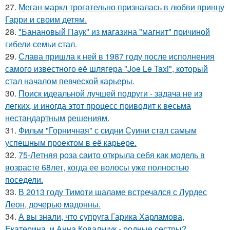
27.
Меган маркл трогательно призналась в любви принцу
Гарри и своим детям.
28.
"Банановый Паук" из магазина "магнит" причиной
гибели семьи стал.
29.
Слава пришла к ней в 1987 году после исполнения
самого известного её шлягера "Joe Le Taxi", который
стал началом певческой карьеры.
30.
Поиск идеальной лучшей подруги - задача не из
легких, и иногда этот процесс приводит к весьма
нестандартным решениям.
31.
Фильм "Горничная" с сидни Суини стал самым
успешным проектом в её карьере.
32.
75-Летняя роза саито открыла себя как модель в
возрасте 68лет, когда ее волосы уже полностью
поседели.
33.
В 2013 году Тимоти шаламе встречался с Лурдес
Леон, дочерью мадонны.
34.
А вы знали, что супруга Гарика Харламова,
Екатерина, и Анна Ковальчук - родные сестры?