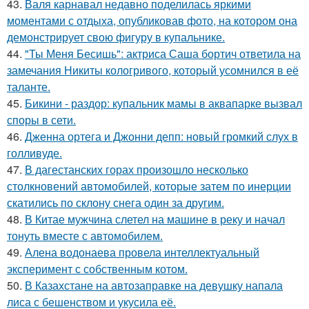
43.
Валя карнавал недавно поделилась яркими
моментами с отдыха, опубликовав фото, на котором она
демонстрирует свою фигуру в купальнике.
44.
"Ты Меня Бесишь": актриса Саша бортич ответила на
замечания Никиты кологривого, который усомнился в её
таланте.
45.
Бикини - раздор: купальник мамы в аквапарке вызвал
споры в сети.
46.
Дженна ортега и Джонни депп: новый громкий слух в
голливуде.
47.
В дагестанских горах произошло несколько
столкновений автомобилей, которые затем по инерции
скатились по склону снега один за другим.
48.
В Китае мужчина слетел на машине в реку и начал
тонуть вместе с автомобилем.
49.
Алена водонаева провела интеллектуальный
эксперимент с собственным котом.
50.
В Казахстане на автозаправке на девушку напала
лиса с бешенством и укусила её.