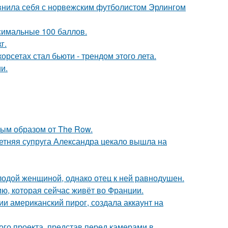
авнила себя с норвежским футболистом Эрлингом
симальные 100 баллов.
г.
рсетах стал бьюти - трендом этого лета.
и.
ым образом от The Row.
етняя супруга Александра цекало вышла на
одой женщиной, однако отец к ней равнодушен.
ю, которая сейчас живёт во Франции.
и американский пирог, создала аккаунт на
го проекта, представ перед камерами в