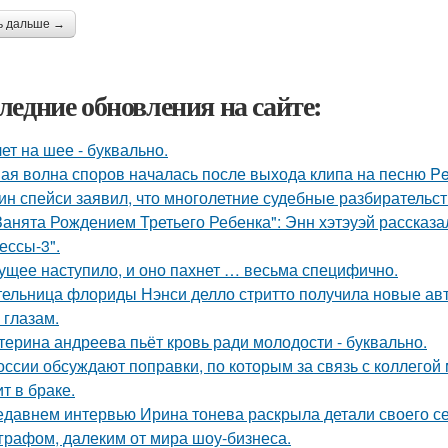
ь дальше →
ледние обновления на сайте:
лет на шее - буквально.
ая волна споров началась после выхода клипа на песню Pet
ин спейси заявил, что многолетние судебные разбирательст
Занята Рождением Третьего Ребенка": Энн хэтэуэй рассказ
ессы-3".
ущее наступило, и оно пахнет … весьма специфично.
ельница флориды Нэнси делло стритто получила новые ав
 глазам.
терина андреева пьёт кровь ради молодости - буквально.
оссии обсуждают поправки, по которым за связь с коллегой 
т в браке.
едавнем интервью Ирина тонева раскрыла детали своего се
графом, далеким от мира шоу-бизнеса.