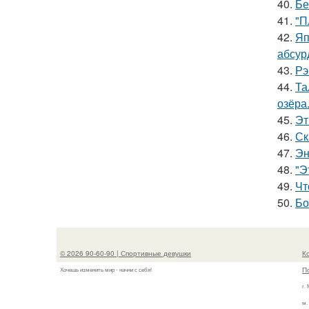
40.
Бе
41.
"П
42.
Яп
абсур
43.
Рэ
44.
Та
озёра
45.
Эт
46.
Ск
47.
Эн
48.
"Э
49.
Чт
50.
Бо
© 2026 90-60-90 | Спортивные девушки
К
П
Хочешь изменить мир - начни с себя!
г.
м.