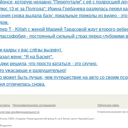
йонсе, которую недавно "Перепутали" с её с подросшей до
люс 13 кг за Полгода": Ирина Горбачева разделась перед к
ония снова выдала базу: локальные приколы из видео - эт
дом.
пер T - Killah с женой Марией Тарасовой ждут второго ребе
лассофобия - постоянный сильный страх перед глубокими в
.
и кадры у вас слёзы вызовут.
азал жене: "Я на Баскет".
джи решила, что просто кататься - это скучно.
то ужасающе и разрушительно!
о может быть лучше, чем путешествие на авто со своим псо
ня отличилась снова.
онтакты
Пользовательское соглашение
Обратная связь
олитика конфидециальности
Копирование разрешено при у
 Москва, СВАО, Отрадное, Нововладыкинский проезд 8 стр.4, Бизнес-центр «Красивый дом»,
 Владыкино