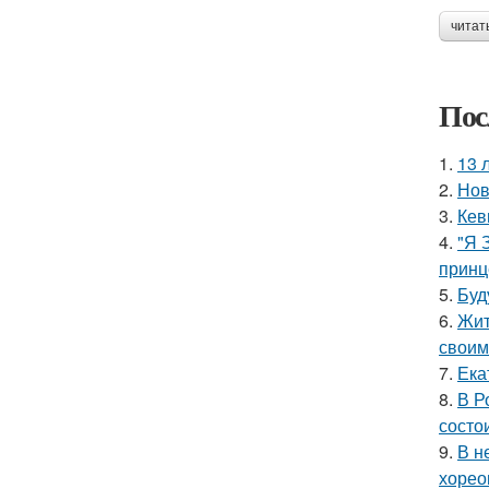
читат
Пос
1.
13 
2.
Нов
3.
Кев
4.
"Я 
принц
5.
Буд
6.
Жит
своим
7.
Ека
8.
В Р
состои
9.
В н
хорео