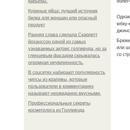
облег
карьеры.
Куриные яйца: лучший источник
Однак
белка для женщин или опасный
юбку-
продукт
джинс
Ранняя слава сделала Скарлетт
Брюки
йоханссон одной из самых
или ш
узнаваемых актрис голливуда, но за
со ст
глянцевым фасадом скрывалась
огромная неуверенность.
В соцсетях набирают популярность
чипсы из крапивы, которые
пользователи в комментариях
называют неожиданно вкусными.
Профессиональные секреты
косметолога из Голливуда