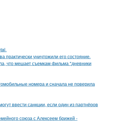
al.
ва практически уничтожили его состояние.
ала, что мешает съемкам фильма "дневники
томобильные номера и сначала не поверила
могут ввести санкции, если один из партнёров
мейного союза с Алексеем брижей -