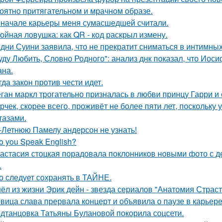
оятно притягательном и мрачном образе.
 начале карьеры меня сумасшедшей считали.
ойная ловушка: как QR - код раскрыл измену.
дни Суини заявила, что не прекратит сниматься в интимных
уду Любить, Словно Родного": анализ днк показал, что Иос
на.
гда закон против чести идет.
ган маркл трогательно призналась в любви принцу Гарри и 
рчек, скорее всего, проживёт не более пяти лет, поскольку 
тазами.
-Летнюю Памелу андерсон не узнать!
o you Speak English?
астасия стоцкая порадовала поклонников новыми фото с де
.
о следует сохранять в ТАЙНЕ.
ёл из жизни Эрик дейн - звезда сериалов "Анатомия Страст
вица слава прервала концерт и объявила о паузе в карьере
дтанцовка Татьяны Булановой покорила соцсети.