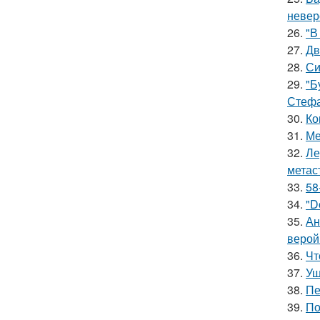
невер
26.
"В
27.
Дв
28.
Си
29.
"Б
Стефа
30.
Ко
31.
Ме
32.
Ле
метас
33.
58
34.
"D
35.
Ан
верой
36.
Чт
37.
Уш
38.
Пе
39.
По