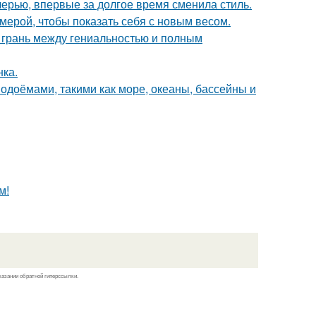
черью, впервые за долгое время сменила стиль.
амерой, чтобы показать себя с новым весом.
о грань между гениальностью и полным
нка.
одоёмами, такими как море, океаны, бассейны и
м!
казании обратной гиперссылки.