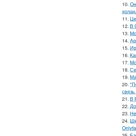
10.
Он
холан
11.
Це
12.
В 
13.
Мо
14.
Ар
15.
Ир
16.
Ка
17.
Мо
18.
Се
19.
Ма
20.
"П
связь
21.
В 
22.
До
23.
Не
24.
Ше
Onlyf
25.
Ба