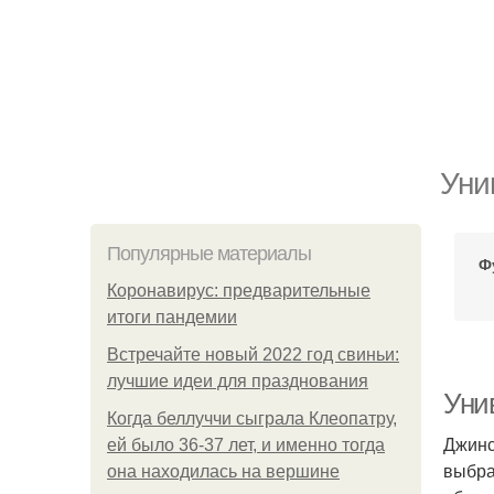
Уни
Популярные материалы
Ф
Коронавирус: предварительные
итоги пандемии
Встречайте новый 2022 год свиньи:
лучшие идеи для празднования
Уни
Когда беллуччи сыграла Клеопатру,
Джинс
ей было 36-37 лет, и именно тогда
выбра
она находилась на вершине