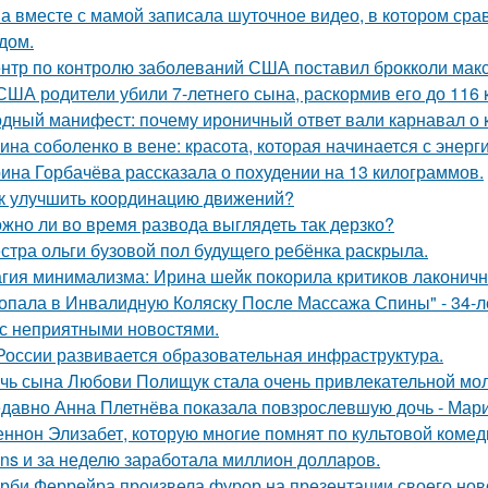
а вместе с мамой записала шуточное видео, в котором ср
дом.
нтр по контролю заболеваний США поставил брокколи мак
США родители убили 7-летнего сына, раскормив его до 116 к
дный манифест: почему ироничный ответ вали карнавал о ко
ина соболенко в вене: красота, которая начинается с энерги
ина Горбачёва рассказала о похудении на 13 килограммов.
к улучшить координацию движений?
жно ли во время развода выглядеть так дерзко?
стра ольги бузовой пол будущего ребёнка раскрыла.
гия минимализма: Ирина шейк покорила критиков лаконичн
опала в Инвалидную Коляску После Массажа Спины" - 34-л
 с неприятными новостями.
России развивается образовательная инфраструктура.
чь сына Любови Полищук стала очень привлекательной мол
давно Анна Плетнёва показала повзрослевшую дочь - Мари
ннон Элизабет, которую многие помнят по культовой комеди
ans и за неделю заработала миллион долларов.
рби Феррейра произвела фурор на презентации своего ново