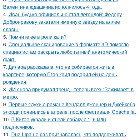
Валентина юдашкина исполнилось 4 года.
4.
Иван будько официально стал легендой: Фёдору
Добронравову закатали именную звезду на аллее
славы.
5.
Помните её в роли кати?
6.
Специальное сканирование в формате 3D помогло
специалистам раскрыть любопытный анатомический
факт.
7.
Дилара рассказала, что не собирается жить в
квартире, которую Егор крид подарил ей на день
рождения.
8.
ИИ снова придумал тренд - теперь всех "Зажимает" в
метро.
9.
Первые слухи о романе Кендалл дженнер и Джейкоба
элорди появились в апреле, после фестиваля Coachella.
10.
В Китае украли и съели собаку с 1, 5 млн
подписчиков.
11.
Dua Lipa не раз признавалась, что поддерживать