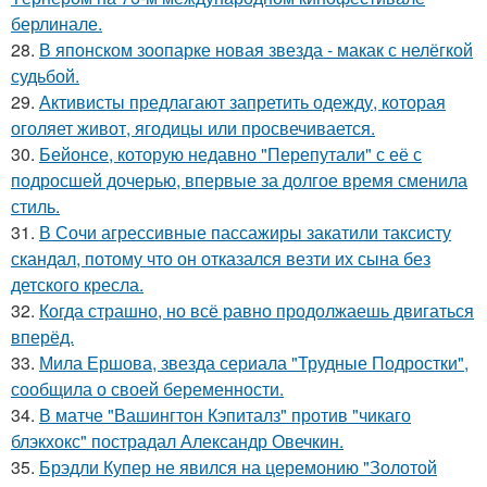
берлинале.
28.
В японском зоопарке новая звезда - макак с нелёгкой
судьбой.
29.
Активисты предлагают запретить одежду, которая
оголяет живот, ягодицы или просвечивается.
30.
Бейонсе, которую недавно "Перепутали" с её с
подросшей дочерью, впервые за долгое время сменила
стиль.
31.
В Сочи агрессивные пассажиры закатили таксисту
скандал, потому что он отказался везти их сына без
детского кресла.
32.
Когда страшно, но всё равно продолжаешь двигаться
вперёд.
33.
Мила Ершова, звезда сериала "Трудные Подростки",
сообщила о своей беременности.
34.
В матче "Вашингтон Кэпиталз" против "чикаго
блэкхокс" пострадал Александр Овечкин.
35.
Брэдли Купер не явился на церемонию "Золотой