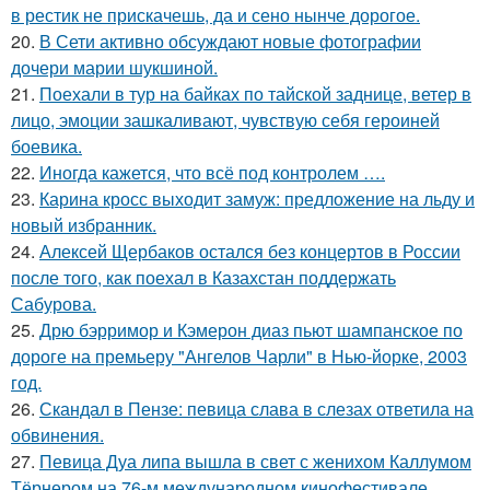
в рестик не прискачешь, да и сено нынче дорогое.
20.
В Сети активно обсуждают новые фотографии
дочери марии шукшиной.
21.
Поехали в тур на байках по тайской заднице, ветер в
лицо, эмоции зашкаливают, чувствую себя героиней
боевика.
22.
Иногда кажется, что всё под контролем ….
23.
Карина кросс выходит замуж: предложение на льду и
новый избранник.
24.
Алексей Щербаков остался без концертов в России
после того, как поехал в Казахстан поддержать
Сабурова.
25.
Дрю бэрримор и Кэмерон диаз пьют шампанское по
дороге на премьеру "Ангелов Чарли" в Нью-йорке, 2003
год.
26.
Скандал в Пензе: певица слава в слезах ответила на
обвинения.
27.
Певица Дуа липа вышла в свет с женихом Каллумом
Тёрнером на 76-м международном кинофестивале