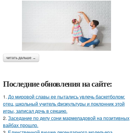
читать дальше →
Последние обновления на сайте:
1.
До мировой славы ее пытались увлечь баскетболом:
отец, школьный учитель физкультуры и поклонник этой
игры, записал дочь в секцию.
2.
Заседание по делу сони мармеладовой на позитивных
вайбах прошло.
3.
Единственной внучке легендарного модельера