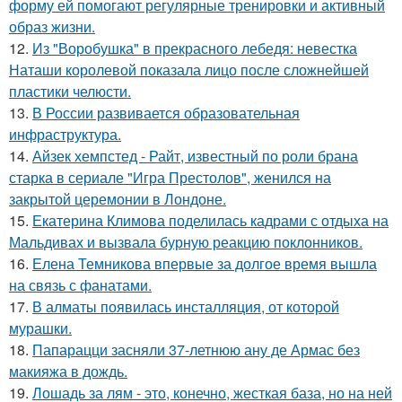
форму ей помогают регулярные тренировки и активный
образ жизни.
12.
Из "Воробушка" в прекрасного лебедя: невестка
Наташи королевой показала лицо после сложнейшей
пластики челюсти.
13.
В России развивается образовательная
инфраструктура.
14.
Айзек хемпстед - Райт, известный по роли брана
старка в сериале "Игра Престолов", женился на
закрытой церемонии в Лондоне.
15.
Екатерина Климова поделилась кадрами с отдыха на
Мальдивах и вызвала бурную реакцию поклонников.
16.
Елена Темникова впервые за долгое время вышла
на связь с фанатами.
17.
В алматы появилась инсталляция, от которой
мурашки.
18.
Папарацци засняли 37-летнюю ану де Армас без
макияжа в дождь.
19.
Лошадь за лям - это, конечно, жесткая база, но на ней