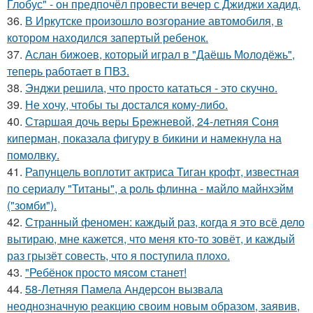
Глобус" - он предпочёл провести вечер с Джиджи хадид.
36.
В Иркутске произошло возгорание автомобиля, в
котором находился запертый ребенок.
37.
Аслан бижоев, который играл в "Даёшь Молодёжь",
теперь работает в ПВЗ.
38.
Энджи решила, что просто кататься - это скучно.
39.
Не хочу, чтобы ты достался кому-либо.
40.
Старшая дочь веры Брежневой, 24-летняя Соня
киперман, показала фигуру в бикини и намекнула на
помолвку.
41.
Рапунцель воплотит актриса Тиган крофт, известная
по сериалу "Титаны", а роль флинна - майло майнхэйм
("зомби").
42.
Странный феномен: каждый раз, когда я это всё дело
вытираю, мне кажется, что меня кто-то зовёт, и каждый
раз грызёт совесть, что я поступила плохо.
43.
"Ребёнок просто мясом станет!
44.
58-Летняя Памела Андерсон вызвала
неоднозначную реакцию своим новым образом, заявив,