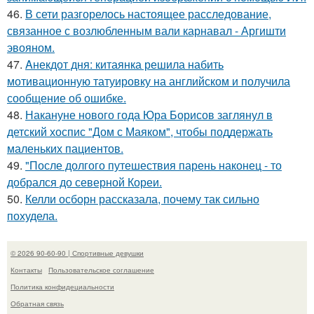
46.
В сети разгорелось настоящее расследование,
связанное с возлюбленным вали карнавал - Аргишти
эвояном.
47.
Aнекдот дня: китаянка решила набить
мотивационную татуировку на английском и получила
сообщение об ошибке.
48.
Накануне нового года Юра Борисов заглянул в
детский хоспис "Дом с Маяком", чтобы поддержать
маленьких пациентов.
49.
"После долгого путешествия парень наконец - то
добрался до северной Кореи.
50.
Келли осборн рассказала, почему так сильно
похудела.
© 2026 90-60-90 | Спортивные девушки
Контакты
Пользовательское соглашение
Политика конфидециальности
Обратная связь