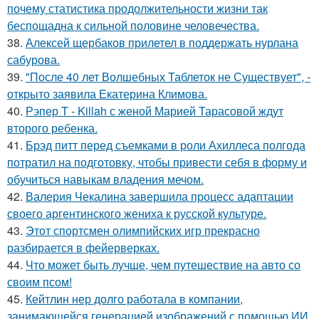
почему статистика продолжительности жизни так
беспощадна к сильной половине человечества.
38.
Алексей щербаков прилетел в поддержать нурлана
сабурова.
39.
"После 40 лет Волшебных Таблеток не Существует", -
открыто заявила Екатерина Климова.
40.
Рэпер T - Killah с женой Марией Тарасовой ждут
второго ребенка.
41.
Брэд питт перед съемками в роли Ахиллеса полгода
потратил на подготовку, чтобы привести себя в форму и
обучиться навыкам владения мечом.
42.
Валерия Чекалина завершила процесс адаптации
своего аргентинского жениха к русской культуре.
43.
Этот спортсмен олимпийских игр прекрасно
разбирается в фейерверках.
44.
Что может быть лучше, чем путешествие на авто со
своим псом!
45.
Кейтлин нер долго работала в компании,
занимающейся генерацией изображений с помощью ИИ.