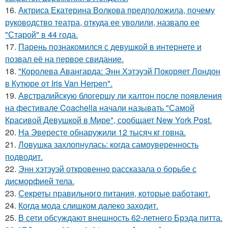
16.
Актриса Екатерина Волкова предположила, почему
руководство театра, откуда ее уволили, назвало ее
"Старой" в 44 года.
17.
Парень познакомился с девушкой в интернете и
позвал её на первое свидание.
18.
"Королева Авангарда: Энн Хэтэуэй Покоряет Лондон
в Кутюре от Iris Van Herpen".
19.
Австралийскую блогершу ли халтон после появления
на фестивале Coachella начали называть "Самой
Красивой Девушкой в Мире", сообщает New York Post.
20.
На Эвересте обнаружили 12 тысяч кг говна.
21.
Ловушка захлопнулась: когда самоуверенность
подводит.
22.
Энн хэтэуэй откровенно рассказала о борьбе с
дисморфией тела.
23.
Секреты правильного питания, которые работают.
24.
Когда мода слишком далеко заходит.
25.
В сети обсуждают внешность 62-летнего Брэда питта.