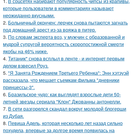
1.
В соцсетях набирают популярность чипсы из крапивы,
которые пользователи в комментариях называют
неожиданно вкусными.
2.
Больничный окончен: лерчек снова пытаются загнать
под домашний арест из-за вояжа в питер.
3.
По словам эксперта воз, у мужчин с образованной и
мудрой супругой вероятность скоропостижной смерти
якобы на 46% ниже.
4.
Титаник" снова всплыл в ленте - и интернет первым
делом взвесил Роуз.
5.
"Я Занята Рождением Третьего Ребенка": Энн хэтэуэй
рассказала, что мешает съемкам фильма "дневники
принцессы-3".
6.
Бразильское чудо: как выглядят взрослые дети 50-
летней звезды сериала "Клон" Джованны антонелли.
7.
В сети разгорелся скандал вокруг молодой блогерши
из Дубая.
8.
Певица Адель, которая несколько лет назад сильно
похудела, впервые за долгое время появилась на