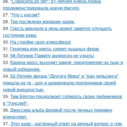
26.
"Сбросила 20 лет": 61-летняя Алена Апина
продемонстрировала новую фигуру.
27.
"Что с носом?
28.
Три последних желания чарли.
29.
Горсть миндаля в день может заметно улучшить
состояние кожи.
30.
На стройке своя атмосфера!
31.
Генетика или диета: секрет пышных форм.
32.
58-Летнюю Памелу андерсон не узнать!
33.
Карина кросс выходит замуж: предложение на льду и
новый избранник.
34.
52-Летняя звезда "Другого Мира" и "ван хельсинга"
пришла на тв - шоу и шокировала поклонников своей
новой внешностью.
35.
Тим Бёртон продолжает собирать своих любимчиков
в "Уэнсдей".
36.
Джессика альба формой после личных перемен
впечатляет.
37.
Этот кадр - наглядный ответ на вечный вопрос о том,