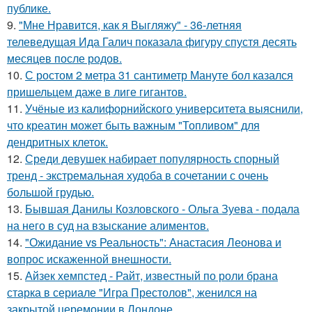
публике.
9.
"Мне Нравится, как я Выгляжу" - 36-летняя
телеведущая Ида Галич показала фигуру спустя десять
месяцев после родов.
10.
С ростом 2 метра 31 сантиметр Мануте бол казался
пришельцем даже в лиге гигантов.
11.
Учёные из калифорнийского университета выяснили,
что креатин может быть важным "Топливом" для
дендритных клеток.
12.
Среди девушек набирает популярность спорный
тренд - экстремальная худоба в сочетании с очень
большой грудью.
13.
Бывшая Данилы Козловского - Ольга Зуева - подала
на него в суд на взыскание алиментов.
14.
"Ожидание vs Реальность": Анастасия Леонова и
вопрос искаженной внешности.
15.
Айзек хемпстед - Райт, известный по роли брана
старка в сериале "Игра Престолов", женился на
закрытой церемонии в Лондоне.