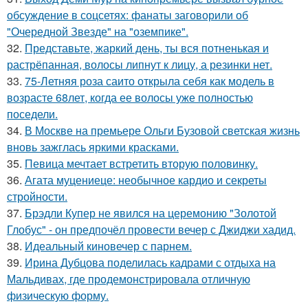
обсуждение в соцсетях: фанаты заговорили об
"Очередной Звезде" на "оземпике".
32.
Представьте, жаркий день, ты вся потненькая и
растрёпанная, волосы липнут к лицу, а резинки нет.
33.
75-Летняя роза саито открыла себя как модель в
возрасте 68лет, когда ее волосы уже полностью
поседели.
34.
В Москве на премьере Ольги Бузовой светская жизнь
вновь зажглась яркими красками.
35.
Певица мечтает встретить вторую половинку.
36.
Агата муцениеце: необычное кардио и секреты
стройности.
37.
Брэдли Купер не явился на церемонию "Золотой
Глобус" - он предпочёл провести вечер с Джиджи хадид.
38.
Идеальный киновечер с парнем.
39.
Ирина Дубцова поделилась кадрами с отдыха на
Мальдивах, где продемонстрировала отличную
физическую форму.