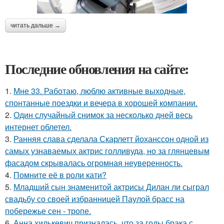
читать дальше →
Последние обновления на сайте:
1.
Мне 33. Работаю, люблю активные выходные,
спонтанные поездки и вечера в хорошей компании.
2.
Один случайный снимок за несколько дней весь
интернет облетел.
3.
Ранняя слава сделала Скарлетт йоханссон одной из
самых узнаваемых актрис голливуда, но за глянцевым
фасадом скрывалась огромная неуверенность.
4.
Помните её в роли кати?
5.
Младший сын знаменитой актрисы Дилан ли сыграл
свадьбу со своей избранницей Паулой брасс на
побережье сен - тропе.
6.
Анна хилькевич призналась, что за годы брака с