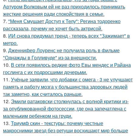
Артуром Волковым ей не раз приходилось принимать
жесткие решения ради спокойствия в семье.
7.
"Меня Смущает Доступ к Телу": Регина тодоренко
рассказала, почему не хочет быть актрисой.
8.
ИИ снова придумал тренд - теперь всех "Зажимает" в
метро.
9.
Дженнифер Лоуренс не получила роль в фильме
"Однажды в Голливуде" из-за внешности.
10.
В сети появилось редкие фото Евы мендес и Райана
гослинга с их подросшими дочерьми.
11.
Учёные заявили, что добавки с омега - 3 не улучшают
память и работу мозга у большинства здоровых людей
так заметно, как считалось раньше.
12.
Эмили ратаковски столкнулась с волной критики из-
за опубликованной фотосессии, где она запечатлена с
маленьким ребенком на груди.
13.
Триумф скин - текстуры: почему честные
макроснимки звезд без ретуши восхищают мир больше