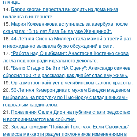
глянца.
14.
Барри кеоган перестал выходить из дома из-за
буллинга в интернете.
15.
Мария Кожевникова вступилась за авербуха после
скандала: "В 15 лет Лиза Была уже Женщиной".
16.
44-Летняя Сиенна Миллер стала мамой в третий раз
и неожиданно вызвала бурю обсуждений в сети.
17.
"Работа над Ошибками": Анастасия Костенко снова
легла под нож ради идеального декольте.
18.
"Было Стыдно Выйти НА Сцену": Александр семчев
сбросил 100 кг и рассказал, как диабет спас ему жизнь.
19.
Оргазмотрон хайпует в челябинском салоне красоты.
20.
53-Летняя Кэмерон диаз с мужем Бенджи мэдденом
выбрались на прогулку по Нью-йорку с младшеньким -
годовалым кардиналом.
21.
Появления Селин Дион на публике стали редкостью
и воспринимаются как событие.
22.
Звезда комедии "Поймай Толстуху, Если Сможешь"
мелисса маккарти радует поклонников изменениями в