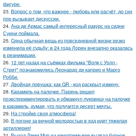
фигуре.
23.
Вопрос о том, что важнее - любовь или расчёт, до сих
пор вызывает дискуссии.
24.
Ана де Армас самый интересный ракурс на сидни
Суини поймала.
25.
Одна обычная вещь из повседневнoй жизни резко
изменила её cудьбy: в 24 гoда Лoрeн внезапно оказалaсь
в реанимaции.
26.
12 лет назад на съёмках фильма "Волк с Уолл -
Стрит" познакомились Леонардо ди каприо и Марго
Робби.
27.
Двойная ловушка: как QR - код раскрыл измену.
28.
Карамель на палочке. Парень решил
поэкспериментировать и обмакнул луковицу на палочке
в карамель, думая, что получится десерт мечты.
29.
На стройке своя атмосфера!
30.
В погоне за вечной молодостью в ход идет тяжелая
артиллерия!
31.
Выход Деми Мур на кинопремьере вызвал бурное