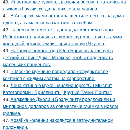
40.
Иностранные туристы, включая россиян, катались на
лыжах в Грузии, когда на них сошла лавина.
41.
В Ангарске мама оставила шестилетнего сына дома
одного, а сама вышла магазин за хлебом.
42.
Павел воля вместе с двенадцатилетним сыном
Робертом отправились в зимнее путешествие в самый
холодный регион земли - приветливую Якутию.
43.
Накануне нового года Юра Борисов заглянул в
детский хоспис "Дом с Маяком", чтобы поддержать
маленьких пациентов.
44.
В Москве мужчине повредило желудок после
коктейля с жидким азотом на корпоративе.
45.
Лена катина о муже - миллионере: "Он Мыслит
Категориями - Бриллианты, Крутые Тачки, Понты".
46.
Анджелине Джоли и Брэду питту предложили 60
миллионов долларов за совместные съемки в новом
фильме.
47.
Хозяйка кофейни находится в затруднительном
положении.