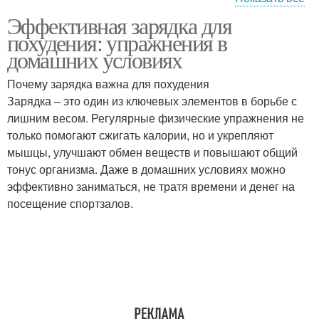
Условия без
Эффективная зарядка для
Упражнения для
специального
похудения: упражнения в
новичков
оборудования
домашних условиях
Почему зарядка важна для похудения
Зарядки в домашних
Зарядка – это один из ключевых элементов в борьбе с
Упражнения для бедер
условиях
лишним весом. Регулярные физические упражнения не
только помогают сжигать калории, но и укрепляют
мышцы, улучшают обмен веществ и повышают общий
тонус организма. Даже в домашних условиях можно
Упражнения против
эффективно заниматься, не тратя времени и денег на
галифе
посещение спортзалов.