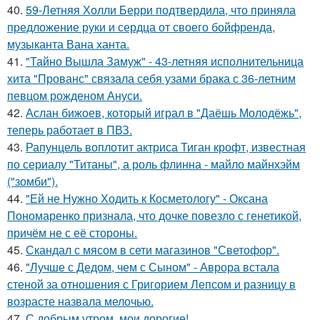
40.
59-Летняя Холли Берри подтвердила, что приняла
предложение руки и сердца от своего бойфренда,
музыканта Вана ханта.
41.
"Тайно Вышла Замуж" - 43-летняя исполнительница
хита "Прованс" связала себя узами брака с 36-летним
певцом рожденом Ануси.
42.
Аслан бижоев, который играл в "Даёшь Молодёжь",
теперь работает в ПВЗ.
43.
Рапунцель воплотит актриса Тиган крофт, известная
по сериалу "Титаны", а роль флинна - майло майнхэйм
("зомби").
44.
"Ей не Нужно Ходить к Косметологу" - Оксана
Пономаренко признала, что дочке повезло с генетикой,
причём не с её стороны.
45.
Скандал с мясом в сети магазинов "Светофор".
46.
"Лучше с Дедом, чем с Сыном" - Аврора встала
стеной за отношения с Григорием Лепсом и разницу в
возрасте назвала мелочью.
47.
С добрым утром, мои дорогие!