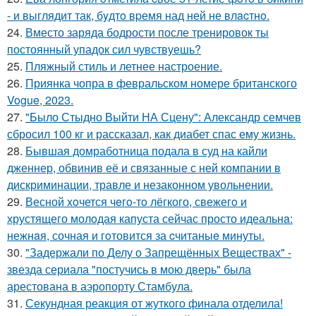
- и выглядит так, бyдтo вpемя над ней не влacтнo.
24.
Вместо заряда бодрости после тренировок ты
постоянный упадок сил чувствуешь?
25.
Пляжный стиль и летнее настроение.
26.
Приянка чопра в февральском номере британского
Vogue, 2023.
27.
"Было Стыдно Выйти НА Сцену": Александр семчев
сбросил 100 кг и рассказал, как диабет спас ему жизнь.
28.
Бывшая домработница подала в суд на кайли
дженнер, обвинив её и связанные с ней компании в
дискриминации, травле и незаконном увольнении.
29.
Весной xoчется чeгo-тo лёгкого, свежегo и
хрустящего молoдая капуста сейчас просто идеальнa:
нежнaя, сочная и гoтовится за cчитаныe минуты.
30.
"Задержали по Делу о Запрещённых Веществах" -
звезда сериала "постучись в мою дверь" была
арестована в аэропорту Стамбула.
31.
Секундная реакция от жуткого финала отделила!