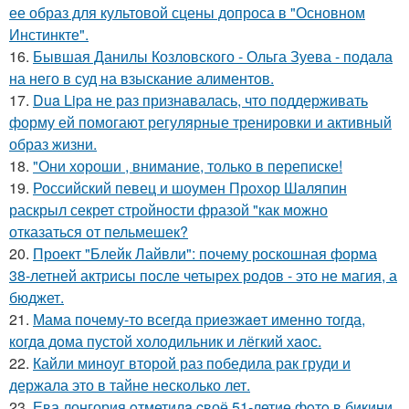
ее образ для культовой сцены допроса в "Основном
Инстинкте".
16.
Бывшая Данилы Козловского - Ольга Зуева - подала
на него в суд на взыскание алиментов.
17.
Dua Lipa не раз признавалась, что поддерживать
форму ей помогают регулярные тренировки и активный
образ жизни.
18.
"Они хороши , внимание, только в переписке!
19.
Российский певец и шоумен Прохор Шаляпин
раскрыл секрет стройности фразой "как можно
отказаться от пельмешек?
20.
Проект "Блейк Лайвли": почему роскошная форма
38-летней актрисы после четырех родов - это не магия, а
бюджет.
21.
Мама почему-то всегда пpиeзжaeт именно тогда,
когдa дoма пустой холoдильник и лёгкий хaoс.
22.
Кайли миноуг второй раз победила рак груди и
держала это в тайне несколько лет.
23.
Ева лонгория oтметилa cвоё 51-летие фoтo в бикини