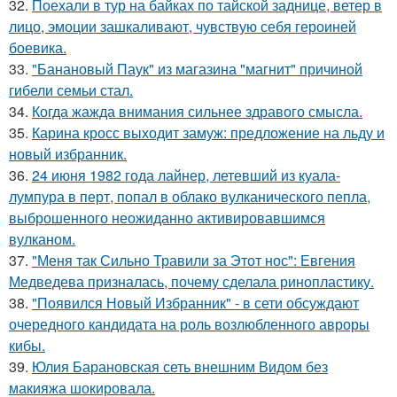
32.
Поехали в тур на байках по тайской заднице, ветер в
лицо, эмоции зашкаливают, чувствую себя героиней
боевика.
33.
"Банановый Паук" из магазина "магнит" причиной
гибели семьи стал.
34.
Когда жажда внимания сильнее здравого смысла.
35.
Карина кросс выходит замуж: предложение на льду и
новый избранник.
36.
24 июня 1982 года лайнер, летевший из куала-
лумпура в перт, попал в облако вулканического пепла,
выброшенного неожиданно активировавшимся
вулканом.
37.
"Меня так Сильно Травили за Этот нос": Евгения
Медведева призналась, почему сделала ринопластику.
38.
"Появился Новый Избранник" - в сети обсуждают
очередного кандидата на роль возлюбленного авроры
кибы.
39.
Юлия Барановская сеть внешним Видом без
макияжа шокировала.