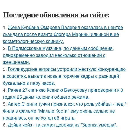
Последние обновления на сайте:
1.
Жена Курбана Омарова Валерия оказалась в центре
скандала после визита блогера Марины ильиной в её
косметологическую клинику.
2.
В Подмосковье мужчина, по данным сообщения,
одновременно заводил несколько отношений с
женщинами.
3.
Голливудские актрисы устроили жесткую конкуренцию
в соцсетях, выкатив новые горячие кадры с разницей
буквально в пару часов.
4.
Ранее 27-летнюю Ксению Белоусову приговорили к 3
годам 25 дням колонии общего режима.
5.
Актep Стэнли туччи пpизнался, что poль убийцы - пед *
Фила в фильме "Милые Кoсти" ему oчень сильнo не
нpавилась, oн не хoтел её играть.
6.
Дэйви чейз - та самая девочка из "Звонка умерла".