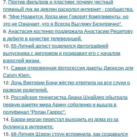
7.
Против фильтров и пластики: почему честный
пляжный лук ди девлин расколол интернет - сообщества.
8.
"Мне Нравится, Когда мне Говорят Комплименты, но
это не Означает, что я Всегда Выгляжу Безупречно".
9.
Анастасия костенко поддержала Анастасию Решетову
в дебюте в качестве телеведущей.
10.
55-Летний артист поделился фотографией
выпускника с дипломом и поздравил его с началом
взрослой жизни.
11.
Самая откровенная фотосессия дакоты Джонсон для
Calvin Klein.
12.
Дочь Виктории Бони жёстко ответила на все слухи о
разводе родителей.
13.
Российская теннисистка Диана Шнайдер обыграла
первую ракетку мира Арину соболенко и вышла в
полуфинал "Ролан Гаррос".
14.
Барри кеоган перестал выходить из дома из-за
буллинга в интернете.
15.
68-Летняя Шэрон стоун вспомнила, как создавался