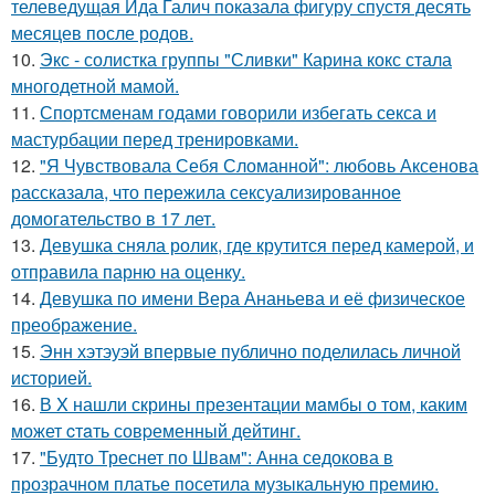
телеведущая Ида Галич показала фигуру спустя десять
месяцев после родов.
10.
Экс - солистка группы "Сливки" Карина кокс стала
многодетной мамой.
11.
Спортсменам годами говорили избегать секса и
мастурбации перед тренировками.
12.
"Я Чувствовала Себя Сломанной": любовь Аксенова
рассказала, что пережила сексуализированное
домогательство в 17 лет.
13.
Девушка сняла ролик, где крутится перед камерой, и
отправила парню на оценку.
14.
Девушка по имени Вера Ананьева и её физическое
преображение.
15.
Энн хэтэуэй впервые публично поделилась личной
историей.
16.
В X нашли скрины презентации мaмбы о том, каким
может cтaть совpеменный дейтинг.
17.
"Будто Треснет по Швам": Анна седокова в
прозрачном платье посетила музыкальную премию.