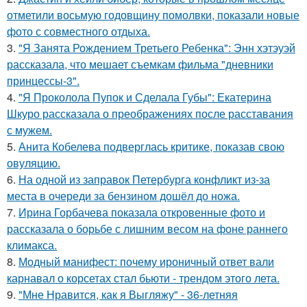
отметили восьмую годовщину помолвки, показали новые
фото с совместного отдыха.
3.
"Я Занята Рождением Третьего Ребенка": Энн хэтэуэй
рассказала, что мешает съемкам фильма "дневники
принцессы-3".
4.
"Я Проколола Пупок и Сделала Губы": Екатерина
Шкуро рассказала о преображениях после расставания
с мужем.
5.
Анита Кобелева подверглась критике, показав свою
овуляцию.
6.
На одной из заправок Петербурга конфликт из-за
места в очереди за бензином дошёл до ножа.
7.
Ирина Горбачева показала откровенные фото и
рассказала о борьбе с лишним весом на фоне раннего
климакса.
8.
Модный манифест: почему ироничный ответ вали
карнавал о корсетах стал бьюти - трендом этого лета.
9.
"Мне Нравится, как я Выгляжу" - 36-летняя