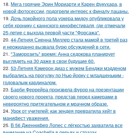
18.
Мега горячие Эрин Мориарти и Карен фукухара, в
новой фотосессии, подогрели интерес к финалу пацаны.
19.
Дочь покойного пола уокера мидоу опубликовала у
себя хронику с каннского кинофестиваля, где отмечали
25-летие с выхода первой части "Форсажа".
20.
44-Летняя Сиенна Миллер стала мамой в третий раз
и неожиданно вызвала бурю обсуждений в сети.
21.
"Заморозить" время: Анна седокова планирует
выглядеть на 30 даже в свои будущие 60.
22.
53-Летняя Кэмерон диаз с мужем Бенджи мэдденом
выбрались на прогулку по Нью-йорку с младшеньким -
годовалым кардиналом.
23.
Барби Феррейра произвела фурор на презентации
своего нового проекта, представ перед камерами в
невероятно притягательном и мрачном образе.
24.
Урок от учителей: как зендея превратила хейт в
манифест уважения.
25.
В 56 Дженнифер Лопес с лёгкостью захватила все
внимание на Coachella в перьях и стразах.