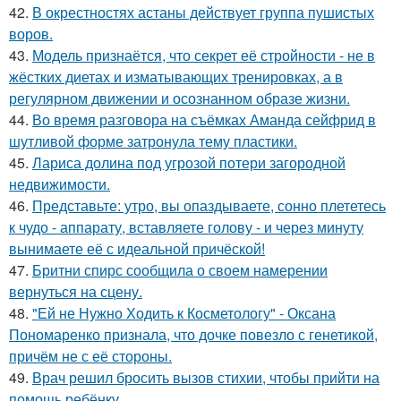
42.
В окрестностях астаны действует группа пушистых
воров.
43.
Модель признаётся, что секрет её стройности - не в
жёстких диетах и изматывающих тренировках, а в
регулярном движении и осознанном образе жизни.
44.
Во время разговора на съёмках Аманда сейфрид в
шутливой форме затронула тему пластики.
45.
Лариса долина под угрозой потери загородной
недвижимости.
46.
Представьте: утро, вы опаздываете, сонно плететесь
к чудо - аппарату, вставляете голову - и через минуту
вынимаете её с идеальной причёской!
47.
Бритни спирс сообщила о своем намерении
вернуться на сцену.
48.
"Ей не Нужно Ходить к Косметологу" - Оксана
Пономаренко признала, что дочке повезло с генетикой,
причём не с её стороны.
49.
Врач решил бросить вызов стихии, чтобы прийти на
помощь ребёнку.