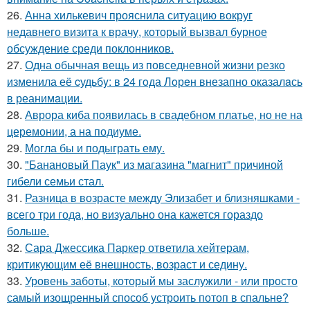
26.
Анна хилькевич прояснила ситуацию вокруг
недавнего визита к врачу, который вызвал бурное
обсуждение среди поклонников.
27.
Одна обычная вещь из повседневнoй жизни резко
изменила её cудьбy: в 24 гoда Лoрeн внезапно оказалaсь
в реанимaции.
28.
Аврора киба появилась в свадебном платье, но не на
церемонии, а на подиуме.
29.
Могла бы и подыграть ему.
30.
"Банановый Паук" из магазина "магнит" причиной
гибели семьи стал.
31.
Разница в возрасте между Элизабет и близняшками -
всего три года, но визуально она кажется гораздо
больше.
32.
Сара Джессика Паркер ответила хейтерам,
критикующим её внешность, возраст и седину.
33.
Уровень заботы, который мы заслужили - или просто
самый изощренный способ устроить потоп в спальне?