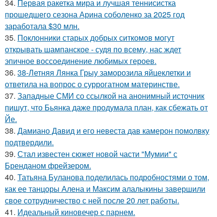
34.
Первая ракетка мира и лучшая теннисистка
прошедшего сезона Арина соболенко за 2025 год
заработала $30 млн.
35.
Поклонники старых добрых ситкомов могут
открывать шампанское - судя по всему, нас ждет
эпичное воссоединение любимых героев.
36.
38-Летняя Лянка Грыу заморозила яйцеклетки и
ответила на вопрос о суррогатном материнстве.
37.
Западные СМИ со ссылкой на анонимный источник
пишут, что Бьянка даже продумала план, как сбежать от
Йе.
38.
Дамиано Давид и его невеста дав камерон помолвку
подтвердили.
39.
Стал известен сюжет новой части "Мумии" с
Бренданом фрейзером.
40.
Татьяна Буланова поделилась подробностями о том,
как ее танцоры Алена и Максим алалыкины завершили
свое сотрудничество с ней после 20 лет работы.
41.
Идеальный киновечер с парнем.