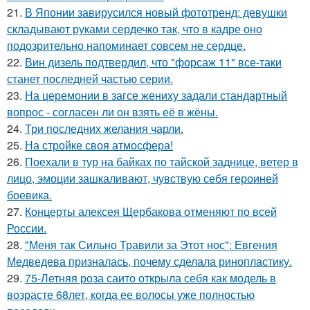
21.
В Японии завирусился новый фототренд: девушки
складывают руками сердечко так, что в кадре оно
подозрительно напоминает совсем не сердце.
22.
Вин дизель подтвердил, что "форсаж 11" все-таки
станет последней частью серии.
23.
На церемонии в загсе жениху задали стандартный
вопрос - согласен ли он взять её в жёны.
24.
Три последних желания чарли.
25.
На стройке своя атмосфера!
26.
Поехали в тур на байках по тайской заднице, ветер в
лицо, эмоции зашкаливают, чувствую себя героиней
боевика.
27.
Концерты алексея Щербакова отменяют по всей
России.
28.
"Меня так Сильно Травили за Этот нос": Евгения
Медведева призналась, почему сделала ринопластику.
29.
75-Летняя роза саито открыла себя как модель в
возрасте 68лет, когда ее волосы уже полностью