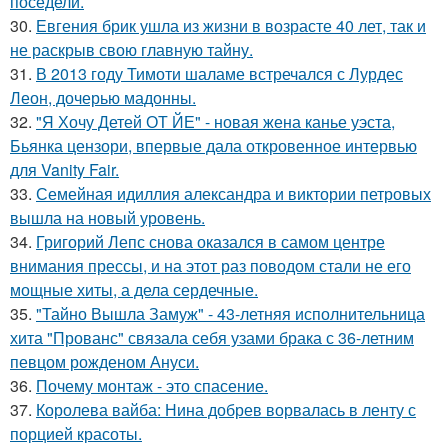
поседели.
30.
Евгения брик ушла из жизни в возрасте 40 лет, так и
не раскрыв свою главную тайну.
31.
В 2013 году Тимоти шаламе встречался с Лурдес
Леон, дочерью мадонны.
32.
"Я Хочу Детей ОТ ЙЕ" - новая жена канье уэста,
Бьянка цензори, впервые дала откровенное интервью
для Vanity Fair.
33.
Семейная идиллия александра и виктории петровых
вышла на новый уровень.
34.
Григорий Лепс снова оказался в самом центре
внимания прессы, и на этот раз поводом стали не его
мощные хиты, а дела сердечные.
35.
"Тайно Вышла Замуж" - 43-летняя исполнительница
хита "Прованс" связала себя узами брака с 36-летним
певцом рожденом Ануси.
36.
Почему монтаж - это спасение.
37.
Королева вайба: Нина добрев ворвалась в ленту с
порцией красоты.