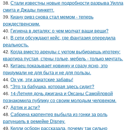
38.
Стали известны новые подробности разрыва Уилла
смита и Джады пинкетт.
39.
Киану ривз снова стал мемом - теперь
рождественским.
40.
Гигиена в деталях: о чем молчат ваши вещи?
41.
В сети обсуждают кейс, где фантазия опередила
реальность.
42.
Когда вместо аренды с уютом выбираешь ипотеку:
квартира пустая, стены голые, мебель - только мечтать.
43.
Китаец показывает новинку и сразу ясно, это
придумали не для быта и не для пользы.
44.
Ох уж, эти азиатские забавы!
45.
"Это та бабушка, которая здесь сидит?
46.
14-Летняя дочь джигана и Оксаны Самойловой
познакомила публику со своим молодым человеком.
47.
Артик и асти?
48.
Сабрина карпентер выбыла из гонки за роль
рапунцель в ремейке Disney.
49.
Келли осборн рассказала, почему так сильно