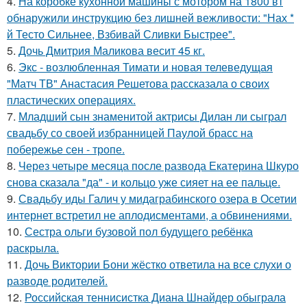
4.
На коробке кухонной машины с мотором на 1800 вт
обнаружили инструкцию без лишней вежливости: "Нах *
й Тесто Сильнее, Взбивай Сливки Быстрее".
5.
Дочь Дмитрия Маликова весит 45 кг.
6.
Экс - возлюбленная Тимати и новая телеведущая
"Матч ТВ" Анастасия Решетова рассказала о своих
пластических операциях.
7.
Младший сын знаменитой актрисы Дилан ли сыграл
свадьбу со своей избранницей Паулой брасс на
побережье сен - тропе.
8.
Через четыре месяца после развода Екатерина Шкуро
снова сказала "да" - и кольцо уже сияет на ее пальце.
9.
Свадьбу иды Галич у мидаграбинского озера в Осетии
интернет встретил не аплодисментами, а обвинениями.
10.
Сестра ольги бузовой пол будущего ребёнка
раскрыла.
11.
Дочь Виктории Бони жёстко ответила на все слухи о
разводе родителей.
12.
Российская теннисистка Диана Шнайдер обыграла