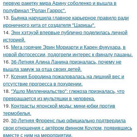
первую ракетку мира Арину соболенко и вышла в
полуфинал "Ролан Гаррос".
13.
Бьянка нарушила главное карьерное правило ради
ироничного хита от создателя "Царицы".
14.
Энн хэтэуэй впервые публично поделилась личной
историей.
15.
Мега горячие Эрин Мориарти и Карен фукухара, в
новой фотосессии, подогрели интерес к финалу пацаны.
16.
36-Летняя Алина Ланина призналась, почему не
вышла замуж за отца своих детей.
17.
Ксения Бородина пожаловалась на лишний вес и
отсутствие прогресса в похудении.
18.
"Ушло Миллениальство": глюкоза призналась, что
превращается из мультяшки в человека.
19.
Контрасты японской моды: мини-юбки против
термобелья.
20.
30-Летняя Флоренс пью официально подтвердила
свои отношения с актёром финном Коулом, появившись
вместе с ним на мероприятии.