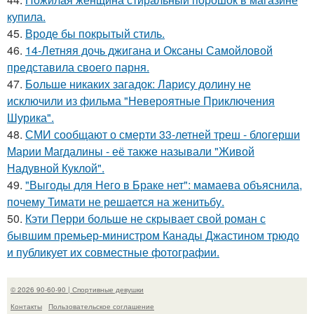
купила.
45.
Вроде бы покрытый стиль.
46.
14-Летняя дочь джигана и Оксаны Самойловой
представила своего парня.
47.
Больше никаких загадок: Ларису долину не
исключили из фильма "Невероятные Приключения
Шурика".
48.
СМИ сообщают о смерти 33-летней треш - блогерши
Марии Магдалины - её также называли "Живой
Надувной Куклой".
49.
"Выгоды для Него в Браке нет": мамаева объяснила,
почему Тимати не решается на женитьбу.
50.
Кэти Перри больше не скрывает свой роман с
бывшим премьер-министром Канады Джастином трюдо
и публикует их совместные фотографии.
© 2026 90-60-90 | Спортивные девушки
Контакты
Пользовательское соглашение