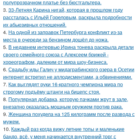
полупрозрачном платье без бюстгальтера.
3.
33-Летняя Карина нигай, которая в прошлом году
рассталась с Ильёй Гореловым, раскрыла подробности
их абьюзивных отношений.
4.
На одной из заправок Петербурга конфликт из-за
места в очереди за бензином дошёл до ножа.
5.
В недавнем интервью Ирина тонева раскрыла детали
своего семейного союза с Алексеем брижей -
хореографом, далеким от мира шоу-бизнеса.
6.
Свадьбу иды Галич у мидаграбинского озера в Осетии
интернет встретил не аплодисментами, а обвинениями.
7.
Как выглядят руки 16-кратного чемпиона мира по
строгому подъёму штанги на бицепс стоя.
8.
Популярная добавка, которую пачками жрут в зале,
внезапно оказалась мощным оружием против рака.
9.
Женщина похудела на 125 килограмм после развода с
мужем.
10.
Каждый раз когда вижу летние топы и маленькие
бандо, всё, у меня начинается внутренний торг с