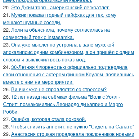
20.
Это Джим торп - американский легкоатлет.
21.
Мужик показал годный лайфхак для тех, кому
мешают шумные соседи.
22.
Лолита объяснила, почему согласилась на
совместный трек с Instasamka.
23.
Она уже мысленно устроила в зале мужской
апокалипсис одним комбинезоном, а он пришёл с одним
словом и выключил весь показ мод.
24.
30-Летняя Флоренс пью официально подтвердила
свои отношения с актёром финном Коулом, появившись
вместе с ним на мероприятии.
25.
Винчик уже не справляется со стрессом?
26.
12 лет назад на съёмках фильма "Волк с Уолл -
Стрит" познакомились Леонардо ди каприо и Марго
Робби.
27.
Ошибка, которая стала роковой.
28.
Чтобы снизить аппетит, не нужно "Сидеть на Салате".
29.
Анастасия стоцкая порадовала поклонников новыми