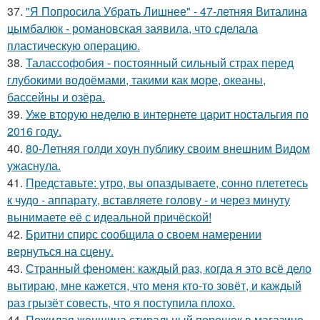
37.
"Я Попросила Убрать Лишнее" - 47-летняя Виталина
цымбалюк - романовская заявила, что сделала
пластическую операцию.
38.
Талассофобия - постоянный сильный страх перед
глубокими водоёмами, такими как море, океаны,
бассейны и озёра.
39.
Уже вторую неделю в интернете царит ностальгия по
2016 году.
40.
80-Летняя голди хоун публику своим внешним Видом
ужаснула.
41.
Представьте: утро, вы опаздываете, сонно плететесь
к чудо - аппарату, вставляете голову - и через минуту
вынимаете её с идеальной причёской!
42.
Бритни спирс сообщила о своем намерении
вернуться на сцену.
43.
Странный феномен: каждый раз, когда я это всё дело
вытираю, мне кажется, что меня кто-то зовёт, и каждый
раз грызёт совесть, что я поступила плохо.
44.
Пожилая женщина стиральный порошок в магазине