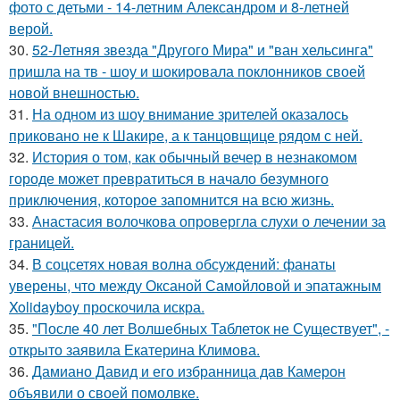
фото с детьми - 14-летним Александром и 8-летней
верой.
30.
52-Летняя звезда "Другого Мира" и "ван хельсинга"
пришла на тв - шоу и шокировала поклонников своей
новой внешностью.
31.
На одном из шоу внимание зрителей оказалось
приковано не к Шакире, а к танцовщице рядом с ней.
32.
История о том, как обычный вечер в незнакомом
городе может превратиться в начало безумного
приключения, которое запомнится на всю жизнь.
33.
Анастасия волочкова опровергла слухи о лечении за
границей.
34.
В соцсетях новая волна обсуждений: фанаты
уверены, что между Оксаной Самойловой и эпатажным
Xolidayboy проскочила искра.
35.
"После 40 лет Волшебных Таблеток не Существует", -
открыто заявила Екатерина Климова.
36.
Дамиано Давид и его избранница дав Камерон
объявили о своей помолвке.