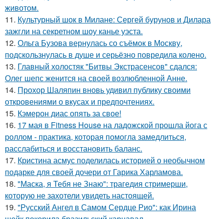
животом.
11.
Культурный шок в Милане: Сергей бурунов и Дилара
зажгли на секретном шоу канье уэста.
12.
Ольга Бузова вернулась со съёмок в Москву,
подскользнулась в душе и серьёзно повредила колено.
13.
Главный холостяк "Битвы Экстрасенсов" сдался:
Олег шепс женится на своей возлюбленной Анне.
14.
Прохор Шаляпин вновь удивил публику своими
откровениями о вкусах и предпочтениях.
15.
Кэмерон диас опять за свое!
16.
17 мая в Fitness House на ладожской прошла йога с
роллом - практика, которая помогла замедлиться,
расслабиться и восстановить баланс.
17.
Кристина асмус поделилась историей о необычном
подарке для своей дочери от Гарика Харламова.
18.
"Маска, я Тебя не Знаю": трагедия стримерши,
которую не захотели увидеть настоящей.
19.
"Русский Ангел в Самом Сердце Рио": как Ирина
шейк покорила бразильский карнавал.