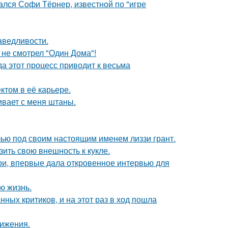
ался Софи Тёрнер, известной по "игре
аведливости.
 не смотрел "Один Дома"!
да этот процесс приводит к весьма
том в её карьере.
гивает с меня штаны.
елью под своим настоящим именем лиззи грант.
ить свою внешность к кукле.
ори, впервые дала откровенное интервью для
ю жизнь.
ных критиков, и на этот раз в ход пошла
вижения.