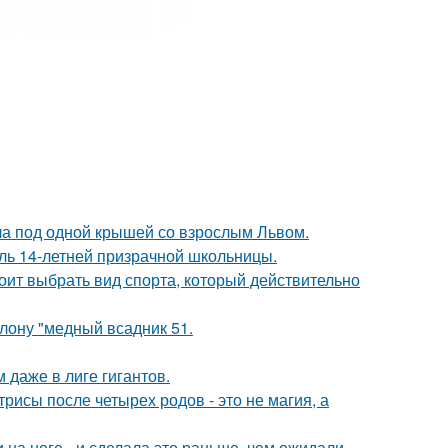
ла под одной крышей со взрослым Львом.
оль 14-летней призрачной школьницы.
ит выбрать вид спорта, который действительно
лону "медный всадник 51.
 даже в лиге гигантов.
рисы после четырех родов - это не магия, а
на ноге - и сделала это раньше, чем ожидали