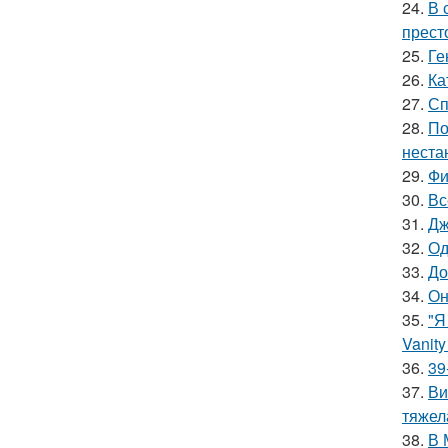
24.
В 
прест
25.
Ге
26.
Ка
27.
Сп
28.
По
неста
29.
Фи
30.
Вс
31.
Дж
32.
Од
33.
До
34.
Он
35.
"Я
Vanity 
36.
39
37.
Ви
тяжел
38.
В 