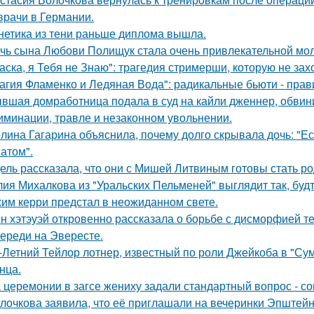
врачи в Германии.
нетика из тени раньше диплома вышла.
чь сына Любови Полищук стала очень привлекательной мол
аска, я Тебя не Знаю": трагедия стримерши, которую не зах
агия Фламенко и Ледяная Вода": радикальные бьюти - прав
вшая домработница подала в суд на кайли дженнер, обвини
иминации, травле и незаконном увольнении.
лина Гагарина объяснила, почему долго скрывала дочь: "Ес
атом".
ель рассказала, что они с Мишей Литвиным готовы стать р
ия Михалкова из "Уральских Пельменей" выглядит так, будт
им керри предстал в неожиданном свете.
н хэтэуэй откровенно рассказала о борьбе с дисморфией те
ереди на Эвересте.
-Летний Тейлор лотнер, известный по роли Джейкоба в "Сум
нца.
 церемонии в загсе жениху задали стандартный вопрос - сог
лочкова заявила, что её приглашали на вечеринки Эпштейн