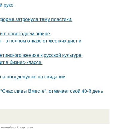
й руке.
форме затронула тему пластики.
и в новогоднем эфире.
- в полном отказе от жестких диет и
тинского жениха к русской культуре.
ит в бизнес-классе.
на ногу девушке на свидании.
"Счастливы Вместе", отмечает свой 40-й день
казании обратной гиперссылки.