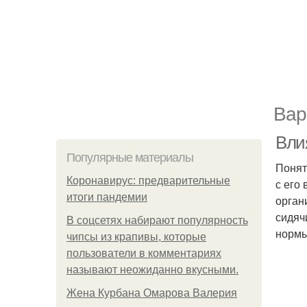
Вар
Вли
Популярные материалы
Понят
Коронавирус: предварительные
с его
итоги пандемии
орган
сидяч
В соцсетях набирают популярность
нормы
чипсы из крапивы, которые
пользователи в комментариях
называют неожиданно вкусными.
Жена Курбана Омарова Валерия