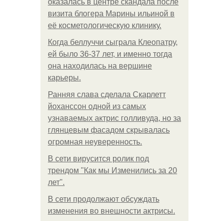
оказалась в центре скандала после
визита блогера Марины ильиной в
её косметологическую клинику.
Когда беллуччи сыграла Клеопатру,
ей было 36-37 лет, и именно тогда
она находилась на вершине
карьеры.
Ранняя слава сделала Скарлетт
йоханссон одной из самых
узнаваемых актрис голливуда, но за
глянцевым фасадом скрывалась
огромная неуверенность.
В сети вирусится ролик под
трендом "Как мы Изменились за 20
лет".
В сети продолжают обсуждать
изменения во внешности актрисы.