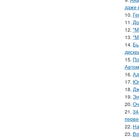
даже 
10.
Ге
11.
До
12.
"М
13.
"М
14.
Бы
дискр
15.
По
Автом
16.
Ад
17.
Юл
18.
Дж
19.
Эн
20.
Оч
21.
34
перве
22.
На
23.
Во