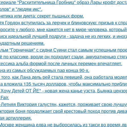
сериале "Расхитительница Гробниц" образ Лары крофт дост
олов" и "людям икс".
нетика или диета: секрет пышных форм.
тя Гордон вступилась за лерчек и блиновскую: призыв к спр
росите у любого, мне кажется нет в мире человека, который
иск идеальной лучшей подруги - задача не из легких, и иног
ндартным решениям.
льм "Горничная" с сидни Суини стал самым успешным проек
ё по классике, вроде он подходит сзади, аккуратненько стя
ессика альба формой после личных перемен впечатляет.
на из самых обсуждаемых пар конца 90-х.
 того, как Лана дель рей стала певицей, она работала мод
а вложила 135 тысяч долларов, чтобы максимально приблиз
 Хочу Детей ОТ ЙЕ" - новая жена канье уэста, Бьянка ценз
Fair.
-Летняя Виктория галустян, кажется, проживает свою лучшу
ктория боня продолжает свой крестовый поход против диван
ая артиллерия.
Москве женщина едва не выбросилась из такси во время д