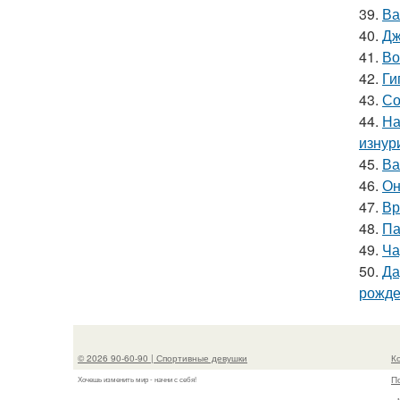
39.
Ва
40.
Дж
41.
Во
42.
Ги
43.
Со
44.
На
изнур
45.
Ва
46.
Он
47.
Вр
48.
Па
49.
Ча
50.
Да
рожде
© 2026 90-60-90 | Спортивные девушки
К
П
Хочешь изменить мир - начни с себя!