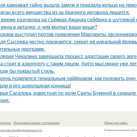
ля карнавал тайно вышла замуж и показала кольцо на лево
иган всего имущества из-за брачного договора лишится.
 время разговора на съёмках Аманда сейфрид в шутливой 
гиена в деталях: о чем молчат ваши вещи?
седов выступил против появления Маргариты овсянниково
дя Сысоева честно признается: секрет её идеальной формы 
ительных программ.
лерия Чекалина завершила процесс адаптации своего арген
а стоит в аэропорту с таким лицом, будто мысленно уже лет
оде бы покрытый стиль.
рень поделился гениальным лайфхаком, как положить руку 
рли и его шоколадная конница!
рья Сагалова, известная по роли Светы Букиной в сериале 
ния.
онтакты
Пользовательское соглашение
Обратная связь
олитика конфидециальности
Копирование разрешено при у