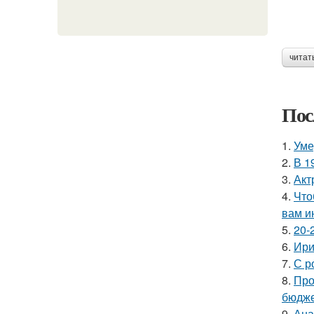
читат
Пос
1.
Уме
2.
В 1
3.
Акт
4.
Что
вам и
5.
20-
6.
Ири
7.
С р
8.
Про
бюдже
9.
Ана