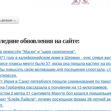
ь дальше →
ледние обновления на сайте:
р режиссёр "Маски" и "царя скорпионов".
971 году в калифорнийском доме в Шерман - оукс семья жи
рисе плаксы мертл было 37, когда она прошла кастинг на р
бы повысить свою мотивацию для посещения спортзала, сто
нтересен.
21 Июня в Санкт-петербурге прошли соревнования по триат
на Горбачёва рассказала о похудении на 13 килограммов.
остом 2 метра 31 сантиметр Мануте бол казался пришельцем
ект "Блейк Лайвли": почему роскошная форма 38-летней акт
т.
стасия Волочкова вернулась к тренировкам после операции 