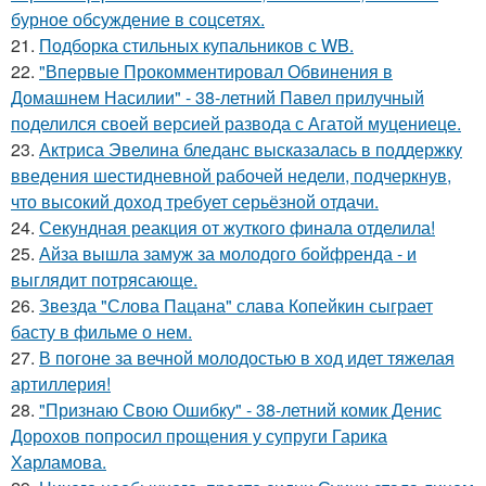
бурное обсуждение в соцсетях.
21.
Подборка стильных купальников с WB.
22.
"Впервые Прокомментировал Обвинения в
Домашнем Насилии" - 38-летний Павел прилучный
поделился своей версией развода с Агатой муцениеце.
23.
Актриса Эвелина бледанс высказалась в поддержку
введения шестидневной рабочей недели, подчеркнув,
что высокий доход требует серьёзной отдачи.
24.
Секундная реакция от жуткого финала отделила!
25.
Айза вышла замуж за молодого бойфренда - и
выглядит потрясающе.
26.
Звезда "Слова Пацана" слава Копейкин сыграет
басту в фильме о нем.
27.
В погоне за вечной молодостью в ход идет тяжелая
артиллерия!
28.
"Признаю Свою Ошибку" - 38-летний комик Денис
Дорохов попросил прощения у супруги Гарика
Харламова.