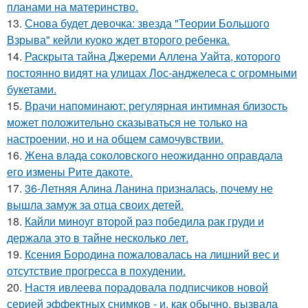
планами на материнство.
13.
Снова будет девочка: звезда "Теории Большого
Взрыва" кейли куоко ждет второго ребенка.
14.
Раскрыта тайна Джереми Аллена Уайта, которого
постоянно видят на улицах Лос-анджелеса с огромными
букетами.
15.
Врачи напоминают: регулярная интимная близость
может положительно сказываться не только на
настроении, но и на общем самочувствии.
16.
Жена влада соколовского неожиданно оправдала
его измены Рите дакоте.
17.
36-Летняя Алина Ланина призналась, почему не
вышла замуж за отца своих детей.
18.
Кайли миноуг второй раз победила рак груди и
держала это в тайне несколько лет.
19.
Ксения Бородина пожаловалась на лишний вес и
отсутствие прогресса в похудении.
20.
Настя ивлеева порадовала подписчиков новой
серией эффектных снимков - и, как обычно, вызвала