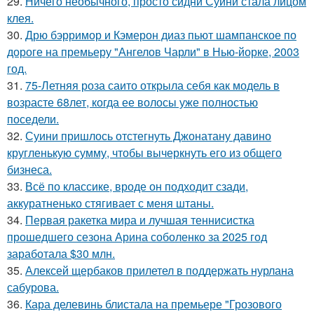
29.
Ничего необычного, просто сидни Суини стала лицом
клея.
30.
Дрю бэрримор и Кэмерон диаз пьют шампанское по
дороге на премьеру "Ангелов Чарли" в Нью-йорке, 2003
год.
31.
75-Летняя роза саито открыла себя как модель в
возрасте 68лет, когда ее волосы уже полностью
поседели.
32.
Суини пришлось отстегнуть Джонатану давино
кругленькую сумму, чтобы вычеркнуть его из общего
бизнеса.
33.
Всё по классике, вроде он подходит сзади,
аккуратненько стягивает с меня штаны.
34.
Первая ракетка мира и лучшая теннисистка
прошедшего сезона Арина соболенко за 2025 год
заработала $30 млн.
35.
Алексей щербаков прилетел в поддержать нурлана
сабурова.
36.
Кара делевинь блистала на премьере "Грозового