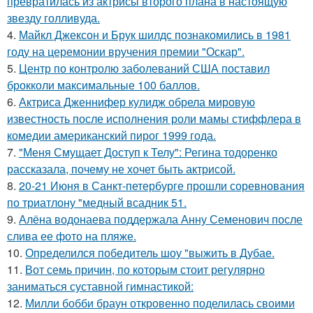
превратилась из актрисы второго плана в настоящую
звезду голливуда.
4.
Майкл Джексон и Брук шилдс познакомились в 1981
году на церемонии вручения премии "Оскар".
5.
Центр по контролю заболеваний США поставил
брокколи максимальные 100 баллов.
6.
Актриса Дженнифер кулидж обрела мировую
известность после исполнения роли мамы стиффлера в
комедии американский пирог 1999 года.
7.
"Меня Смущает Доступ к Телу": Регина тодоренко
рассказала, почему не хочет быть актрисой.
8.
20-21 Июня в Санкт-петербурге прошли соревнования
по триатлону "медный всадник 51.
9.
Алёна водонаева поддержала Анну Семенович после
слива ее фото на пляже.
10.
Определился победитель шоу "выжить в Дубае.
11.
Вот семь причин, по которым стоит регулярно
заниматься суставной гимнастикой:
12.
Милли бобби браун откровенно поделилась своими