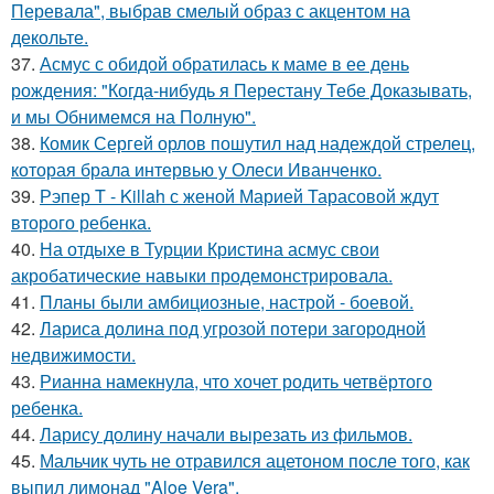
Перевала", выбрав смелый образ с акцентом на
декольте.
37.
Асмус с обидой обратилась к маме в ее день
рождения: "Когда-нибудь я Перестану Тебе Доказывать,
и мы Обнимемся на Полную".
38.
Комик Сергей орлов пошутил над надеждой стрелец,
которая брала интервью у Олеси Иванченко.
39.
Рэпер T - Killah с женой Марией Тарасовой ждут
второго ребенка.
40.
На отдыхе в Турции Кристина асмус свои
акробатические навыки продемонстрировала.
41.
Планы были амбициозные, настрой - боевой.
42.
Лариса долина под угрозой потери загородной
недвижимости.
43.
Рианна намекнула, что хочет родить четвёртого
ребенка.
44.
Ларису долину начали вырезать из фильмов.
45.
Мальчик чуть не отравился ацетоном после того, как
выпил лимонад "Aloe Vera".