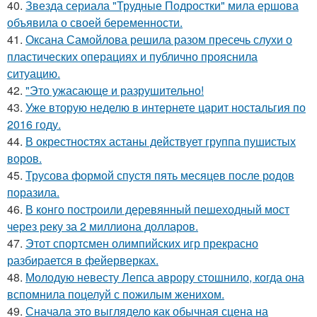
40.
Звезда сериала "Трудные Подростки" мила ершова
объявила о своей беременности.
41.
Оксана Самойлова решила разом пресечь слухи о
пластических операциях и публично прояснила
ситуацию.
42.
"Это ужасающе и разрушительно!
43.
Уже вторую неделю в интернете царит ностальгия по
2016 году.
44.
В окрестностях астаны действует группа пушистых
воров.
45.
Трусова формой спустя пять месяцев после родов
поразила.
46.
В конго построили деревянный пешеходный мост
через реку за 2 миллиона долларов.
47.
Этот спортсмен олимпийских игр прекрасно
разбирается в фейерверках.
48.
Молодую невесту Лепса аврору стошнило, когда она
вспомнила поцелуй с пожилым женихом.
49.
Сначала это выглядело как обычная сцена на