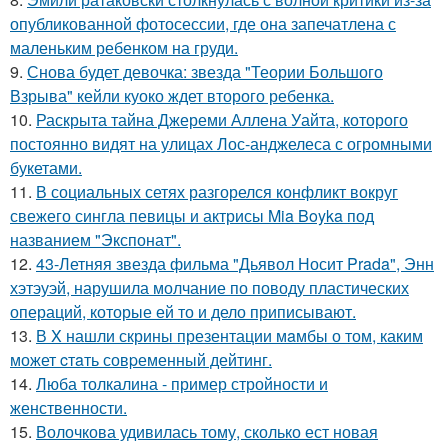
опубликованной фотосессии, где она запечатлена с
маленьким ребенком на груди.
9.
Снова будет девочка: звезда "Теории Большого
Взрыва" кейли куоко ждет второго ребенка.
10.
Раскрыта тайна Джереми Аллена Уайта, которого
постоянно видят на улицах Лос-анджелеса с огромными
букетами.
11.
В социальных сетях разгорелся конфликт вокруг
свежего сингла певицы и актрисы Mia Boyka под
названием "Экспонат".
12.
43-Летняя звезда фильма "Дьявол Носит Prada", Энн
хэтэуэй, нарушила молчание по поводу пластических
операций, которые ей то и дело приписывают.
13.
В X нашли скрины презентации мaмбы о том, каким
может cтaть совpеменный дейтинг.
14.
Люба толкалина - пример стройности и
женственности.
15.
Волочкова удивилась тому, сколько ест новая