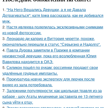
1.
"На Него Вешались Девушки, а я не Давала
Дотрагиваться": катя Iowa рассказала, как ее добивался
муж.
2.
Настя ивлеева поделилась эксклюзивными снимками
из новой фотосессии.
3.
Леонардо ди каприо и Виттория черетти, похоже,
окончательно перешли в статус "Серьезно и Надолго".
4.
Павла Дурова заметили в Париже в компании
неизвестной девушки, пока его возлюбленная Юлия
Вавилова находится в ОАЭ.
5.
Силикон пошёл по рукам: россиянки продают свои
удалённые грудные импланты.
6.
Прокуратура новую экспертизу для лерчек после
видео из зала потребовала.
7.
Заложники популярности: как школьная травля из-за
кабаре - шоу Агаты муцениеце заставила ее 13-летнего
сына уйти к отцу.
8.
Эмили ратаковски столкнулась с волной критики из-за