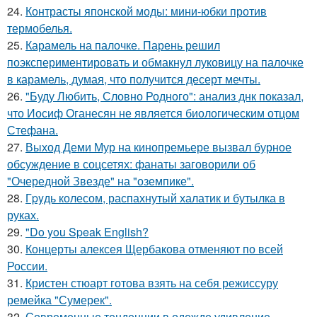
24.
Контрасты японской моды: мини-юбки против
термобелья.
25.
Карамель на палочке. Парень решил
поэкспериментировать и обмакнул луковицу на палочке
в карамель, думая, что получится десерт мечты.
26.
"Буду Любить, Словно Родного": анализ днк показал,
что Иосиф Оганесян не является биологическим отцом
Стефана.
27.
Выход Деми Мур на кинопремьере вызвал бурное
обсуждение в соцсетях: фанаты заговорили об
"Очередной Звезде" на "оземпике".
28.
Гpyдь колесом, распахнутый халатик и бутылка в
руках.
29.
"Do you Speak English?
30.
Концерты алексея Щербакова отменяют по всей
России.
31.
Кристен стюарт готова взять на себя режиссуру
ремейка "Сумерек".
32.
Современные тенденции в одежде удивление