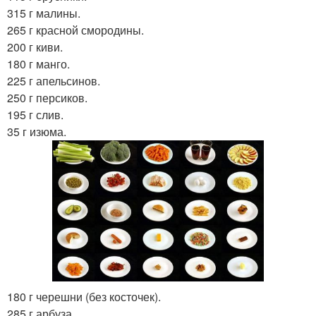
315 г малины.
265 г красной смородины.
200 г киви.
180 г манго.
225 г апельсинов.
250 г персиков.
195 г слив.
35 г изюма.
180 г черешни (без косточек).
285 г арбуза.