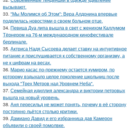
вызывают.
33.
"Мы Молимся об Этом": Вера Алдонина впервые
поделилась новостями о своем больном отце.
34.
Певица Дуа липа вышла в свет с женихом Каллумом
Тёрнером на 76-м международном кинофестивале
берлинале.
35.
Актриса Надя Сысоева делает ставку на интуитивное
питание и прислушивается к собственному организму, а
не к цифрам на весах.
36.
Марио касас по-прежнему остается кумиром, по
которому вздыхало целое поколение школьниц после
выхода "Трех Метров над Уровнем Неба".
37.
Семейная идиллия александра и виктории петровых
вышла на новый уровень.
38.
Аня пересильд не может понять, почему в её сторону
постоянно льётся столько критики.
39.
Дамиано Давид и его избранница дав Камерон
объявили о своей помолвке.