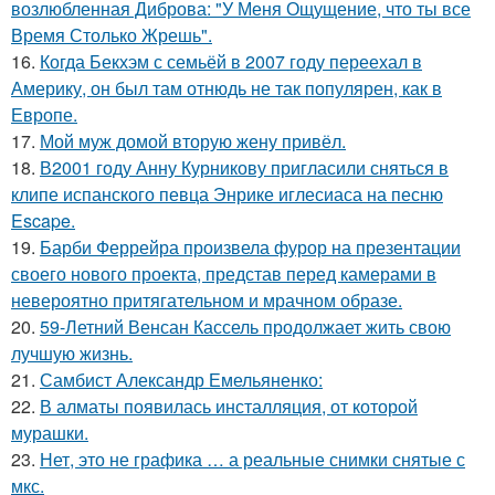
возлюбленная Диброва: "У Меня Ощущение, что ты все
Время Столько Жрешь".
16.
Когда Бекхэм с семьёй в 2007 году переехал в
Америку, он был там отнюдь не так популярен, как в
Европе.
17.
Мой муж домой вторую жену привёл.
18.
В2001 году Анну Курникову пригласили сняться в
клипе испанского певца Энрике иглесиаса на песню
Escape.
19.
Барби Феррейра произвела фурор на презентации
своего нового проекта, представ перед камерами в
невероятно притягательном и мрачном образе.
20.
59-Летний Венсан Кассель продолжает жить свою
лучшую жизнь.
21.
Самбист Александр Емельяненко:
22.
В алматы появилась инсталляция, от которой
мурашки.
23.
Нет, это не графика … а реальные снимки снятые с
мкс.