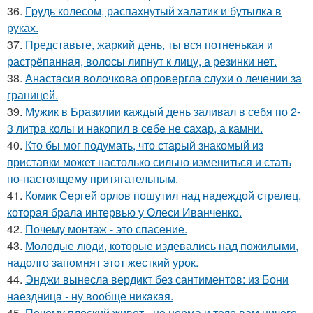
36.
Гpyдь колесом, распахнутый халатик и бутылка в
руках.
37.
Представьте, жаркий день, ты вся потненькая и
растрёпанная, волосы липнут к лицу, а резинки нет.
38.
Анастасия волочкова опровергла слухи о лечении за
границей.
39.
Мужик в Бразилии каждый день заливал в себя по 2-
3 литра колы и накопил в себе не сахар, а камни.
40.
Кто бы мог подумать, что старый знакомый из
приставки может настолько сильно измениться и стать
по-настоящему притягательным.
41.
Комик Сергей орлов пошутил над надеждой стрелец,
которая брала интервью у Олеси Иванченко.
42.
Почему монтаж - это спасение.
43.
Молодые люди, которые издевались над пожилыми,
надолго запомнят этот жесткий урок.
44.
Энджи вынесла вердикт без сантиментов: из Бони
наездница - ну вообще никакая.
45.
Почему плоский живот - не норма и тело вам ничего