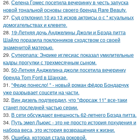
26.
Селена Гомес посетила вечеринку в честь запуска
новой тональной основы своего бренда Rare Beauty.
27.
Суд отклонил 10 из 13 исков актрисы о с * ксуальных
домогательствах и клевете.
28.
19-Летняя дочь Анджелины Джоли и Брэда питта
Шайло поразила поклонников сходством со своей
знаменитой матерью.
29.
Суперпапа: Энрике иглесиас показал умилительные
кадры прогулки с трехмесячным сыном.
30.
50-Летняя Анджелина джоли посетила вечеринку
бренда Tom Ford в Шанхае.
31.
"Федю понесло! " - новый роман фёдор Бондарчук
уже разрывает соцсети на части.
32.
Вин дизель подтвердил, что "форсаж 11" все-таки
станет последней частью серии.
33.
В сети обсуждают внешность 62-летнего Брэда питта.
34.
Путь эмел Льюис - это не просто история похудения и
набора веса, это история возвращения к жизни.
35.
Ошибка, которая стала роковой.