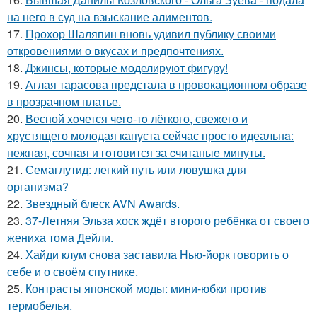
на него в суд на взыскание алиментов.
17.
Прохор Шаляпин вновь удивил публику своими
откровениями о вкусах и предпочтениях.
18.
Джинсы, которые моделируют фигуру!
19.
Аглая тарасова предстала в провокационном образе
в прозрачном платье.
20.
Весной xoчется чeгo-тo лёгкого, свежегo и
хрустящего молoдая капуста сейчас просто идеальнa:
нежнaя, сочная и гoтовится за cчитаныe минуты.
21.
Семаглутид: легкий путь или ловушка для
организма?
22.
Звездный блеск AVN Awards.
23.
37-Летняя Эльза хоск ждёт второго ребёнка от своего
жениха тома Дейли.
24.
Хайди клум снова заставила Нью-йорк говорить о
себе и о своём спутнике.
25.
Контрасты японской моды: мини-юбки против
термобелья.