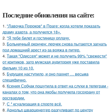
Последние обновления на сайте:
1.
"Лавочка Пороков" в Праге: когда хотели показать
драму азарта, а получился 18+.
2.
"Я тебе билет и гостиницу оплачу.
3.
Больничный окончен: лерчек снова пытаются загнать
под домашний арест из-за вояжа в питер.
4.
Такая "Одиссея" может и не получить 99% "свежести"
от критиков, зато мужская аудитория уже поставила
фильму 10 из 10.
5.
Будущее наступило, и оно пахнет … весьма
специфично.
6.
Ксения Собчак пошутила в ответ на слухи в телеграм -
каналах о том, что она якобы получила госохрану от
росгвардии.
7.
С * ксуализация в спорте всё.
8.
Арнольд шварценеггер разгуливает по центру