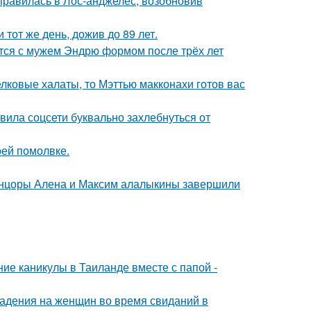
правилась в Лос-анджелес, возобновив
тот же день, дожив до 89 лет.
тся с мужем Эндрю формом после трёх лет
елковые халаты, то Мэттью макконахи готов вас
вила соцсети буквально захлебнуться от
оей помолвке.
танцоры Алена и Максим алалыкины завершили
ие каникулы в Таиланде вместе с папой -
падения на женщин во время свиданий в