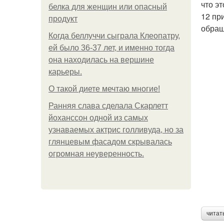
что э
белка для женщин или опасный
12 пр
продукт
обращ
Когда беллуччи сыграла Клеопатру,
ей было 36-37 лет, и именно тогда
она находилась на вершине
карьеры.
О такой диете мечтаю многие!
Ранняя слава сделала Скарлетт
йоханссон одной из самых
узнаваемых актрис голливуда, но за
глянцевым фасадом скрывалась
огромная неуверенность.
читат