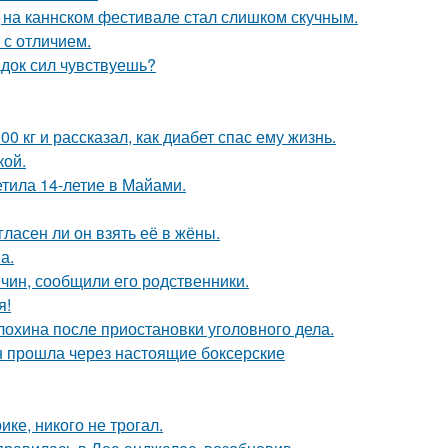
д на каннском фестивале стал слишком скучным.
 с отличием.
док сил чувствуешь?
 кг и рассказал, как диабет спас ему жизнь.
кой.
етила 14-летие в Майами.
ласен ли он взять её в жёны.
а.
чин, сообщили его родственники.
я!
лохина после приостановки уголовного дела.
н прошла через настоящие боксерские
ке, никого не трогал.