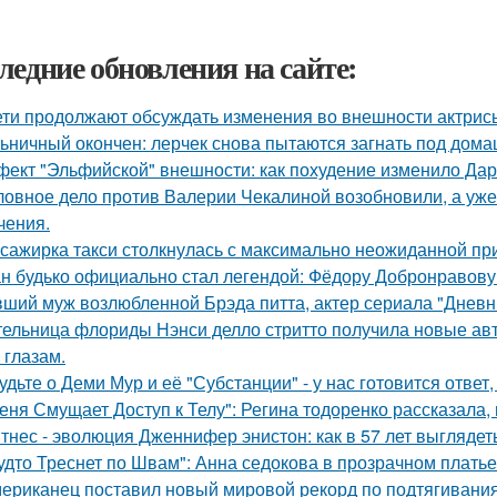
ледние обновления на сайте:
ети продолжают обсуждать изменения во внешности актрис
ьничный окончен: лерчек снова пытаются загнать под домаш
ект "Эльфийской" внешности: как похудение изменило Дар
ловное дело против Валерии Чекалиной возобновили, а уже 
чения.
сажирка такси столкнулась с максимально неожиданной п
н будько официально стал легендой: Фёдору Добронравову 
ший муж возлюбленной Брэда питта, актер сериала "Дневн
ельница флориды Нэнси делло стритто получила новые ав
 глазам.
удьте о Деми Мур и её "Субстанции" - у нас готовится отве
еня Смущает Доступ к Телу": Регина тодоренко рассказала, 
тнес - эволюция Дженнифер энистон: как в 57 лет выглядет
удто Треснет по Швам": Анна седокова в прозрачном плать
ериканец поставил новый мировой рекорд по подтягиваниям