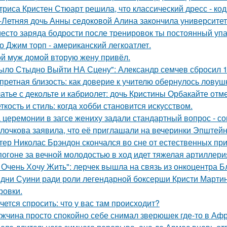
триса Кристен Стюарт решила, что классический дресс - ко
-Летняя дочь Анны седоковой Алина закончила университет
есто заряда бодрости после тренировок ты постоянный упа
о Джим торп - американский легкоатлет.
й муж домой вторую жену привёл.
ыло Стыдно Выйти НА Сцену": Александр семчев сбросил 100
претная близость: как доверие к учителю обернулось ловуш
атье с декольте и кабриолет: дочь Кристины Орбакайте отм
ткость и стиль: когда хобби становится искусством.
 церемонии в загсе жениху задали стандартный вопрос - сог
лочкова заявила, что её приглашали на вечеринки Эпштейн
тер Николас Брэндон скончался во сне от естественных при
погоне за вечной молодостью в ход идет тяжелая артиллери
 Очень Хочу Жить": лерчек вышла на связь из онкоцентра Б
дни Суини ради роли легендарной боксерши Кристи Марти
ровки.
чется спросить: что у вас там происходит?
жчина просто спокойно себе снимал зверюшек где-то в Афри