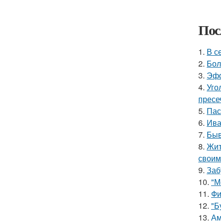
Пос
1.
В с
2.
Бол
3.
Эфф
4.
Уго
пресе
5.
Пас
6.
Ива
7.
Быв
8.
Жит
своим
9.
Заб
10.
"М
11.
Фи
12.
"Б
13.
Ам