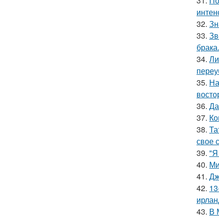
31.
По
интен
32.
Зн
33.
Зв
брака
34.
Ли
переу
35.
На
восто
36.
Да
37.
Ко
38.
Та
свое 
39.
"Я
40.
Ми
41.
Дж
42.
13
ирлан
43.
В 