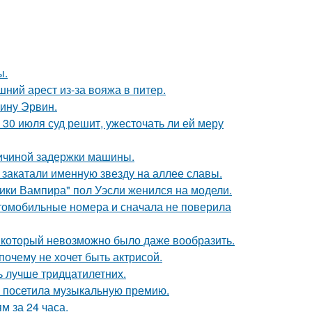
ы.
ний арест из-за вояжа в питер.
ину Эрвин.
30 июля суд решит, ужесточать ли ей меру
ричиной задержки машины.
закатали именную звезду на аллее славы.
ики Вампира" пол Уэсли женился на модели.
томобильные номера и сначала не поверила
т, который невозможно было даже вообразить.
почему не хочет быть актрисой.
ь лучше тридцатилетних.
е посетила музыкальную премию.
 за 24 часа.