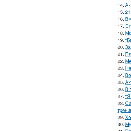
14.
Ак
15.
21
16.
Вм
17.
Эт
18.
Мо
19.
"Б
20.
За
21.
Пл
22.
Ме
23.
На
24.
Во
25.
Ак
26.
В 
27.
"Я
28.
Си
трени
29.
Хо
30.
Му