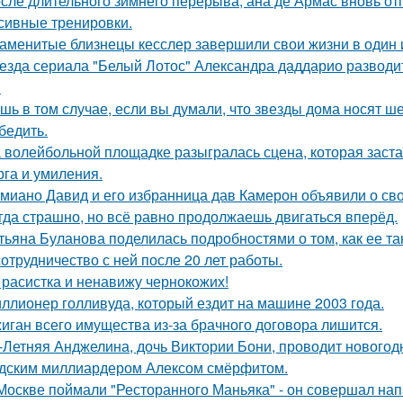
сле длительного зимнего перерыва, ана де Армас вновь от
сивные тренировки.
аменитые близнецы кесслер завершили свои жизни в один и 
езда сериала "Белый Лотос" Александра даддарио разводи
.
шь в том случае, если вы думали, что звезды дома носят ш
бедить.
 волейбольной площадке разыгралась сцена, которая заста
рга и умиления.
миано Давид и его избранница дав Камерон объявили о св
гда страшно, но всё равно продолжаешь двигаться вперёд.
тьяна Буланова поделилась подробностями о том, как ее 
сотрудничество с ней после 20 лет работы.
 расистка и ненавижу чернокожих!
ллионер голливуда, который ездит на машине 2003 года.
иган всего имущества из-за брачного договора лишится.
-Летняя Анджелина, дочь Виктории Бони, проводит новогодн
дским миллиардером Алексом смёрфитом.
Москве поймали "Ресторанного Маньяка" - он совершал на