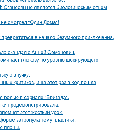
иф Оганесян не является биологическим отцом
 не смотрел "Один Дома"!
т превратиться в начало безумного приключения,
ла скандал с Анной Семенович.
поминает глюкозу по уровню шокирующего
ькую внучку.
ных критиков, и на этот раз в ход пошла
я ролью в сериале "Бригада".
выки продемонстрировала.
помнят этот жесткий урок.
форме затронула тему пластики.
е планы.