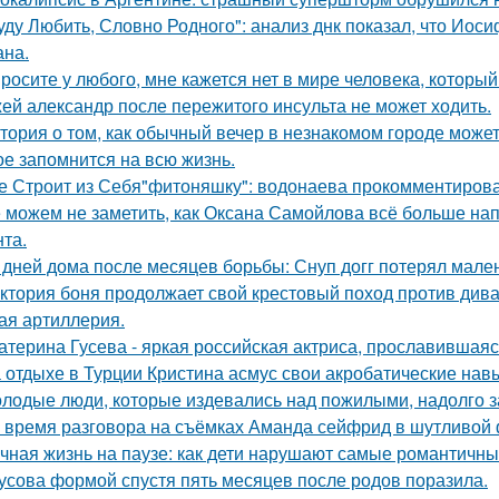
уду Любить, Словно Родного": анализ днк показал, что Иос
на.
росите у любого, мне кажется нет в мире человека, который
ей александр после пережитого инсульта не может ходить.
тория о том, как обычный вечер в незнакомом городе може
ое запомнится на всю жизнь.
е Строит из Себя"фитоняшку": водонаева прокомментирова
 можем не заметить, как Оксана Самойлова всё больше на
нта.
 дней дома после месяцев борьбы: Снуп догг потерял мален
ктория боня продолжает свой крестовый поход против диван
ая артиллерия.
атерина Гусева - яркая российская актриса, прославившаяс
 отдыхе в Турции Кристина асмус свои акробатические на
лодые люди, которые издевались над пожилыми, надолго за
 время разговора на съёмках Аманда сейфрид в шутливой 
чная жизнь на паузе: как дети нарушают самые романтичны
усова формой спустя пять месяцев после родов поразила.