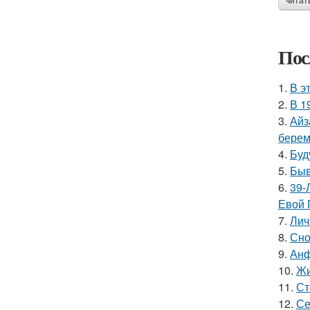
читат
Пос
1.
В э
2.
В 1
3.
Айз
берем
4.
Буд
5.
Быв
6.
39-
Евой 
7.
Лич
8.
Сно
9.
Анф
10.
Жи
11.
Ст
12.
Се