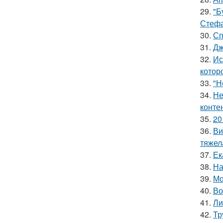
29.
"Б
Стефа
30.
Сп
31.
Дж
32.
Ис
котор
33.
"Н
34.
Не
конте
35.
20
36.
Ви
тяжел
37.
Ек
38.
На
39.
Мо
40.
Во
41.
Ли
42.
Тр