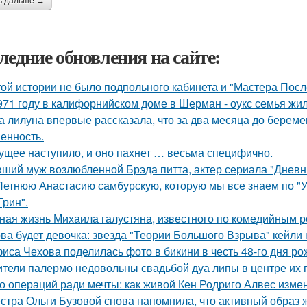
ь дальше →
ледние обновления на сайте:
той истории не было подпольного кабинета и "Мастера Пос
971 году в калифорнийском доме в Шерман - оукс семья жи
а лилуна впервые рассказала, что за два месяца до берем
енность.
ущее наступило, и оно пахнет … весьма специфично.
ший муж возлюбленной Брэда питта, актер сериала "Дневн
Летнюю Анастасию самбурскую, которую мы все знаем по "У
Грин".
ная жизнь Михаила галустяна, известного по комедийным р
ва будет девочка: звезда "Теории Большого Взрыва" кейли 
иса Чехова поделилась фото в бикини в честь 48-го дня ро
тели палермо недовольны свадьбой дуа липы в центре их 
о операций ради мечты: как живой Кен Родриго Алвес изме
стра Ольги Бузовой снова напомнила, что активный образ ж