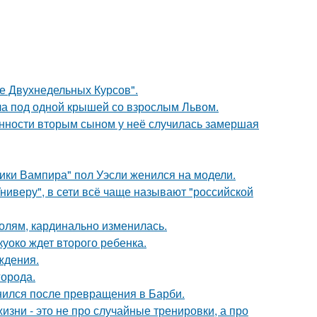
ле Двухнедельных Курсов".
ла под одной крышей со взрослым Львом.
енности вторым сыном у неё случилась замершая
ики Вампира" пол Уэсли женился на модели.
ниверу", в сети всё чаще называют "российской
олям, кардинально изменилась.
куоко ждет второго ребенка.
ждения.
города.
нился после превращения в Барби.
изни - это не про случайные тренировки, а про