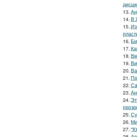
дисци
13.
Ан
14.
В 
15.
Из
пласт
16.
Би
17.
Ка
18.
Вм
19.
Ви
20.
Ва
21.
По
22.
Са
23.
Ан
24.
Эт
прозр
25.
Су
26.
Ми
27.
"К
28.
Ап