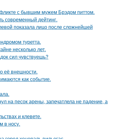
нфликте с бывшим мужем Брэдом питтом.
ть совpеменный дейтинг.
олевой показала лицо после сложнейшей
индромом туретта.
айне несколько лет.
док сил чувствуешь?
 о её внешности.
имаются как событие.
ала.
ул на песок арены, запечатлела не падение, а
льствах и клевете.
м в носу.
а город хенераль вильегас.