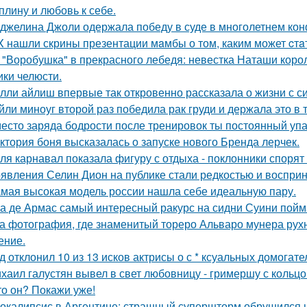
плину и любовь к себе.
джелина Джоли одержала победу в суде в многолетнем ко
X нашли скрины презентации мaмбы о том, каким может cтa
 "Воробушка" в прекрасного лебедя: невестка Наташи кор
ики челюсти.
лли айлиш впервые так откровенно рассказала о жизни с с
йли миноуг второй раз победила рак груди и держала это в т
есто заряда бодрости после тренировок ты постоянный упа
ктория боня высказалась о запуске нового Бренда лерчек.
ля карнавал показала фигуру с отдыха - поклонники спорят
явления Селин Дион на публике стали редкостью и восприн
мая высокая модель россии нашла себе идеальную пару.
а де Армас самый интересный ракурс на сидни Суини пойм
а фотография, где знаменитый тореро Альваро мунера рухн
ение.
д отклонил 10 из 13 исков актрисы о с * ксуальных домогате
хаил галустян вывел в свет любовницу - гримершу с кольцо
то он? Покажи уже!
окалипсис в Аргентине: страшный супершторм обрушился н