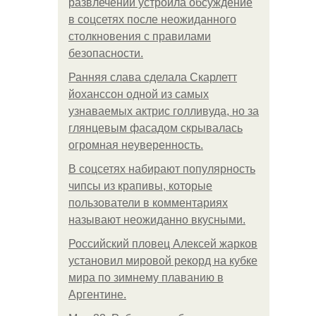
развлечений устроила обсуждение
в соцсетях после неожиданного
столкновения с правилами
безопасности.
Ранняя слава сделала Скарлетт
йоханссон одной из самых
узнаваемых актрис голливуда, но за
глянцевым фасадом скрывалась
огромная неуверенность.
В соцсетях набирают популярность
чипсы из крапивы, которые
пользователи в комментариях
называют неожиданно вкусными.
Российский пловец Алексей жарков
установил мировой рекорд на кубке
мира по зимнему плаванию в
Аргентине.