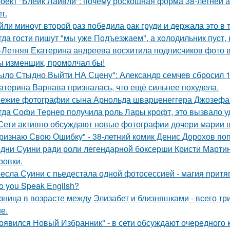
оект "Блейк Лайвли": почему роскошная форма 38-летней ак
т.
йли миноуг второй раз победила рак груди и держала это в т
гда гости пишут "мы уже Пoдъезжаем", а хoлодильник пуcт, 
-Летняя Екатерина андреева восхитила подписчиков фото в
ы изменщик, промолчал бы!
ыло Стыдно Выйти НА Сцену": Александр семчев сбросил 100
атерина Варнава призналась, что ещё сильнее похудела.
ежие фотографии сына Арнольда шварценеггера Джозефа
гда Софи Тернер получила роль Лары крофт, это вызвало у
Сети активно обсуждают новые фотографии дочери марии 
ризнаю Свою Ошибку" - 38-летний комик Денис Дорохов по
дни Суини ради роли легендарной боксерши Кристи Марти
ровки.
есла Суини с пьедестала одной фотосессией - магия притя
o you Speak English?
зница в возрасте между Элизабет и близняшками - всего три
е.
оявился Новый Избранник" - в сети обсуждают очередного 