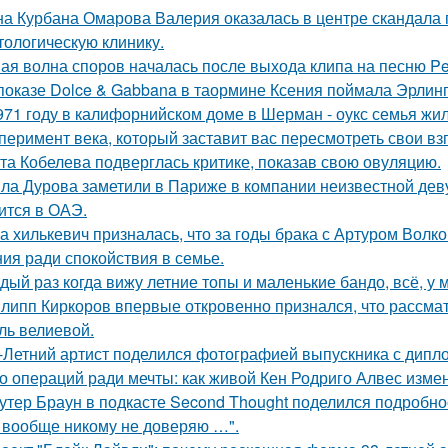
а Курбана Омарова Валерия оказалась в центре скандала 
тологическую клинику.
ая волна споров началась после выхода клипа на песню Pet
показе Dolce & Gabbana в таормине Ксения поймала Эрлинг
971 году в калифорнийском доме в Шерман - оукс семья жи
перимент века, который заставит вас пересмотреть свои вз
та Кобелева подверглась критике, показав свою овуляцию.
ла Дурова заметили в Париже в компании неизвестной дев
ится в ОАЭ.
а хилькевич призналась, что за годы брака с Артуром Волк
ия ради спокойствия в семье.
дый раз когда вижу летние топы и маленькие бандо, всё, у 
липп Киркоров впервые откровенно признался, что рассматри
ль велиевой.
-Летний артист поделился фотографией выпускника с дипло
о операций ради мечты: как живой Кен Родриго Алвес изме
утер Браун в подкасте Second Thought поделился подробно
 вообще никому не доверяю …".