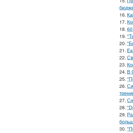
15.
Пр
бюдже
16.
Ка
17.
Ко
18.
60
19.
"Т
20.
"Б
21.
Ек
22.
Св
23.
Ко
24.
В 
25.
"П
26.
Си
трени
27.
Сн
28.
"D
29.
Ра
больш
30.
"П