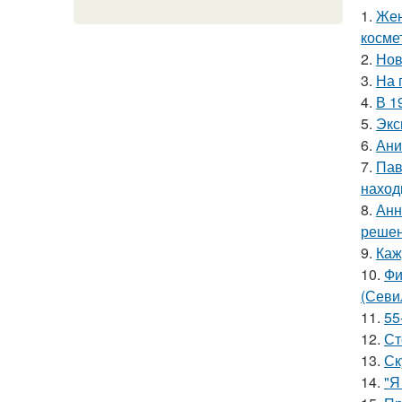
1.
Жен
косме
2.
Нов
3.
На 
4.
В 1
5.
Экс
6.
Ани
7.
Пав
наход
8.
Анн
решен
9.
Каж
10.
Фи
(Севи
11.
55
12.
Ст
13.
Ск
14.
"Я