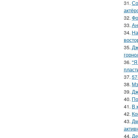
31.
Со
актёр
32.
Фо
33.
Ан
34.
На
восто
35.
Дж
горно
36.
"Я
пласт
37.
57
38.
Мэ
39.
Дж
40.
По
41.
В 
42.
Ко
43.
Дм
актив
44.
Де