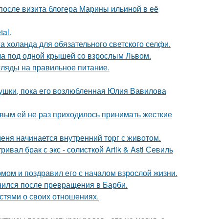
после визита блогера Марины ильиной в её
al.
а холанда для обязательного светского селфи.
ла под одной крышей со взрослым Львом.
гляды на правильное питание.
ушки, пока его возлюбленная Юлия Вавилова
овым ей не раз приходилось принимать жесткие
меня начинается внутренний торг с животом.
вал брак с экс - солисткой Artik & Asti Севиль
мом и поздравил его с началом взрослой жизни.
нился после превращения в Барби.
стями о своих отношениях.