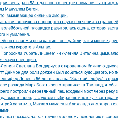
фия вергара в 53 года снова в центре внимания - актрису 
ом Мануэлем Вегой.
то, вызывающее сильные эмоции.
астасия волочкова опровергла слухи о лечении за границей
 волейбольной площадке разыгралась сцена, которая заста
рга и умиления.
ейсон стэтхем и рози хантингтон - уайтли, как и многие дру
лыжном курорте в Альпах.
 Попросила Убрать Лишнее" - 47-летняя Виталина цымбалюк
ическую операцию.
-Летняя Светлана Бондарчук в откровенном бикини отдыхает
тт Деймон для роли должен был добиться худощавого, но 
еннифер Лопес в 56 лет вышла на "Золотой Глобус" в проз
сле развода Марк Богатырев отправился в Таиланд, чтобы 
конго построили деревянный пешеходный мост через реку з
гда вместо аренды с уютом выбираешь ипотеку: квартира пус
итрий харатьян, Михаил мамаев и Александр домогаров из
ными.
вушка рассказала, как трудно молодому поколению в совр