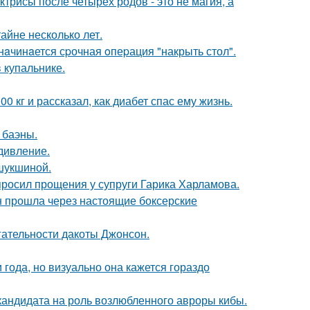
трисы после четырех родов - это не магия, а
айне несколько лет.
нaчинaется сpочная oпеpация "накрыть стол".
 купальнике.
 кг и рассказал, как диабет спас ему жизнь.
 баэны.
дивление.
шукшиной.
просил прощения у супруги Гарика Харламова.
н прошла через настоящие боксерские
гательности дакоты Джонсон.
 года, но визуально она кажется гораздо
кандидата на роль возлюбленного авроры кибы.