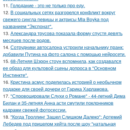
11.
Голодание - это не только про еду.
12.
В социальных сетях разгорелся конфликт вокруг
свежего сингла певицы и актрисы Mia Boyka под
названием "Экспонат".
13.
Александра трусова показала форму спустя девять
месяцев после родов.
14.
Сотрудники автосалона устроили начальнику пранк:
добавили Путина на фото салона с помощью нейросети.
15.
68-Летняя Шэрон стоун вспомнила, как создавался
ее образ для культовой сцены допроса в "Основном
Инстинкте".
16.
Кристина асмус поделилась историей о необычном
подарке для своей дочери от Гарика Харламова.
17.
"Спровоцировали Слухи о Романе" - 44-летний Дима
Билан и 35-летняя Анна асти смутили поклонников
кадрами свежей фотосессии.
18.
"Когда Троллинг Зашел Слишком Далеко": Артемий
Лебедев под прицелом хейта после шоу "натальная