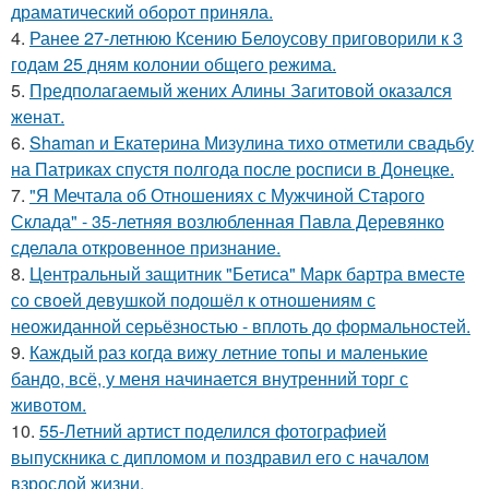
драматический оборот приняла.
4.
Ранее 27-летнюю Ксению Белоусову приговорили к 3
годам 25 дням колонии общего режима.
5.
Предполагаемый жених Алины Загитовой оказался
женат.
6.
Shaman и Екатерина Мизулина тихо отметили свадьбу
на Патриках спустя полгода после росписи в Донецке.
7.
"Я Мечтала об Отношениях с Мужчиной Старого
Склада" - 35-летняя возлюбленная Павла Деревянко
сделала откровенное признание.
8.
Центральный защитник "Бетиса" Марк бартра вместе
со своей девушкой подошёл к отношениям с
неожиданной серьёзностью - вплоть до формальностей.
9.
Каждый раз когда вижу летние топы и маленькие
бандо, всё, у меня начинается внутренний торг с
животом.
10.
55-Летний артист поделился фотографией
выпускника с дипломом и поздравил его с началом
взрослой жизни.