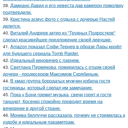
38.
Дамиано Давид и его невеста дав камерон помолвку
подтвердили.
39.
Кристина асмус фото с отдыха с дочерью Настей
делится.
40.
Виталий Андреев актер из "Трудных Подростков"
сделал красивейшее предложение своей девушке.
41.
Amazon показал Софи Тернер в образе Лары крофт
для будущего сериала Tomb Raider.
42.
Идеальный киновечер с парнем.
43.
Светлана Пермякова, помирилась с отцом своей
дочери - продюсером Максимом Скрябиным.
44.
В хмао группа бородатых мужчин избила гостя
гостиницы, который сделал им замечание.
45.
Пока у Бони гремит музыка, свечи горят и гости
танцуют, Косенко спокойно проводит время на
вечеринке в другой стране.
46.
Моника беллуччи рассказала, почему не стремилась к
худобе и идеальным параметрам.