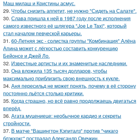
Маш милаш и Кристины асмус.
29.
Чтобы снизить аппетит, не нужно "Сидеть на Салате".
30.
Слава пришла к ней в 1987 году после исполнения
самого известного её шлягера "Joe Le Taxi", который
стал началом певческой карьеры.
31.
60-Летняя экс - солистка группы "Комбинация" Алёна
Апина может с лёгкостью составить конкуренцию
Бейонсе и Джей Ло.
32.
Известные артисты и их знаменитые наследники.
33.
Она вложила 135 тысяч долларов, чтобы
максимально приблизить свою внешность к кукле.
34.
Аня пересильд не может понять, почему в её сторону
постоянно льётся столько критики.
35.
Когда страшно, но всё равно продолжаешь двигаться
вперёд.
36.
Агата муцениеце: необычное кардио и секреты
стройности.
37.
В матче "Вашингтон Кэпиталз" против "чикаго
блэкхокс" пострадал Александр Овечкин.