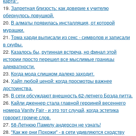
карта".
19.
Запретная близость: как доверие к учителю
обернулось ловушкой.
20.
В алматы появилась инсталляция, от которой
мурашки.
21.
Тома харди выписали из секс - символов и записали
в скуфы.
22.
Казалось бы, рутинная встреча, но финал этой
истории просто перешел все мыслимые границы
адекватности.
23.
Когда мода слишком далеко заходит.
24.
Хайп любой ценой: когда просмотры важнее
достоинства.
25.
В сети обсуждают внешность 62-летнего Брэда питта.
26.
Кайли дженнер стала главной героиней весеннего
номера Vanity Fair - и это тот случай, когда эстетика
говорит громче слов.
27.
58-Летнюю Памелу андерсон не узнать!
28.
"Как же они Похожи" - в сети удивляются сходству