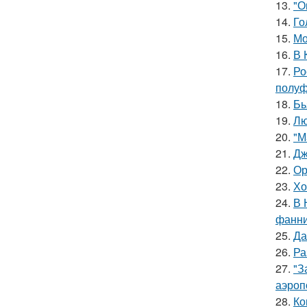
13.
"О
14.
Го
15.
Мо
16.
В 
17.
Ро
полуф
18.
Бь
19.
Лю
20.
"М
21.
Дж
22.
Ор
23.
Хо
24.
В 
фанни
25.
Да
26.
Ра
27.
"З
аэроп
28.
Ко