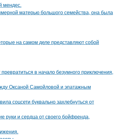
й мендес.
римерной матерью большого семейства, она была
оторые на самом деле представляют собой
т превратиться в начало безумного приключения,
между Оксаной Самойловой и эпатажным
вила соцсети буквально захлебнуться от
е руки и сердца от своего бойфренда,
вижения.
асоты.