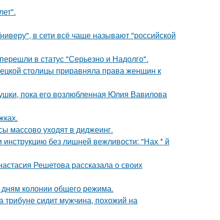
лет".
ниверу", в сети всё чаще называют "российской
перешли в статус "Серьезно и Надолго".
мецкой столицы приравняла права женщин к
ушки, пока его возлюбленная Юлия Вавилова
жках.
сы массово уходят в диджеинг.
 инструкцию без лишней вежливости: "Нах * й
настасия Решетова рассказала о своих
5 дням колонии общего режима.
на трибуне сидит мужчина, похожий на