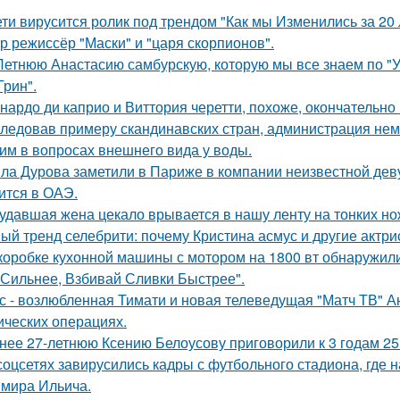
ети вирусится ролик под трендом "Как мы Изменились за 20 
р режиссёр "Маски" и "царя скорпионов".
Летнюю Анастасию самбурскую, которую мы все знаем по "У
Грин".
нардо ди каприо и Виттория черетти, похоже, окончательно 
ледовав примеру скандинавских стран, администрация не
им в вопросах внешнего вида у воды.
ла Дурова заметили в Париже в компании неизвестной дев
ится в ОАЭ.
удавшая жена цекало врывается в нашу ленту на тонких но
ый тренд селебрити: почему Кристина асмус и другие актри
коробке кухонной машины с мотором на 1800 вт обнаружили
 Сильнее, Взбивай Сливки Быстрее".
с - возлюбленная Тимати и новая телеведущая "Матч ТВ" А
ических операциях.
нее 27-летнюю Ксению Белоусову приговорили к 3 годам 2
соцсетях завирусились кадры с футбольного стадиона, где 
мира Ильича.