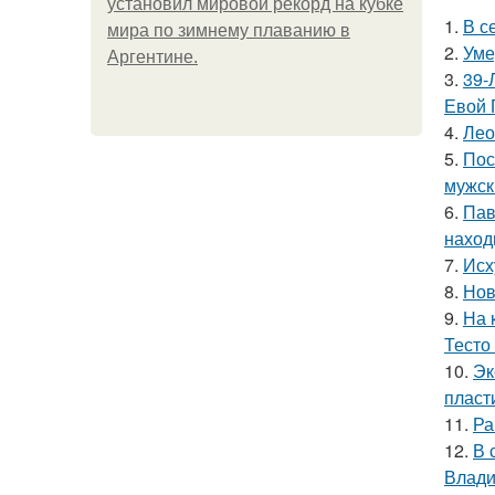
установил мировой рекорд на кубке
1.
В с
мира по зимнему плаванию в
2.
Уме
Аргентине.
3.
39-
Евой 
4.
Лео
5.
Пос
мужск
6.
Пав
наход
7.
Исх
8.
Нов
9.
На 
Тесто
10.
Эк
пласт
11.
Ра
12.
В 
Влади