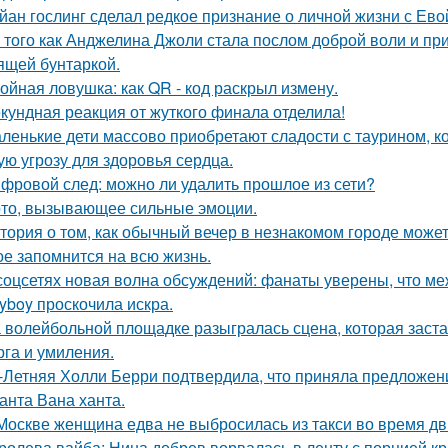
йан гослинг сделал редкое признание о личной жизни с Ево
 того как Анджелина Джоли стала послом доброй воли и п
ящей бунтаркой.
ойная ловушка: как QR - код раскрыл измену.
кундная реакция от жуткого финала отделила!
ленькие дети массово приобретают сладости с таурином, к
ую угрозу для здоровья сердца.
фровой след: можно ли удалить прошлое из сети?
то, вызывающее сильные эмоции.
тория о том, как обычный вечер в незнакомом городе може
ое запомнится на всю жизнь.
соцсетях новая волна обсуждений: фанаты уверены, что 
ayboy проскочила искра.
 волейбольной площадке разыгралась сцена, которая заста
рга и умиления.
-Летняя Холли Берри подтвердила, что приняла предложени
анта Вана ханта.
Москве женщина едва не выбросилась из такси во время д
ролева вайба: Нина добрев ворвалась в ленту с порцией кр