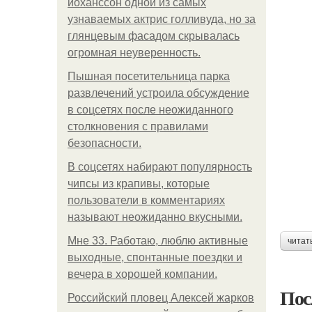
йоханссон одной из самых
узнаваемых актрис голливуда, но за
глянцевым фасадом скрывалась
огромная неуверенность.
Пышная посетительница парка
развлечений устроила обсуждение
в соцсетях после неожиданного
столкновения с правилами
безопасности.
В соцсетях набирают популярность
чипсы из крапивы, которые
пользователи в комментариях
называют неожиданно вкусными.
Мне 33. Работаю, люблю активные
читат
выходные, спонтанные поездки и
вечера в хорошей компании.
Пос
Российский пловец Алексей жарков