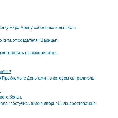
етку мира Арину соболенко и вышла в
 хита от создателя "Царицы".
 поговорить о самопринятии.
.
шибки?
 Проблемы с Деньгами", в котором сыграли эль
.
ного белья.
ала "постучись в мою дверь" была арестована в