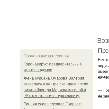
Воз
Прог
Популярные материалы
Некот
Коронавирус: предварительные
вирус
итоги пандемии
имеет
научн
Жена Курбана Омарова Валерия
оказалась в центре скандала после
— Пов
визита блогера Марины ильиной в
не зн
её косметологическую клинику.
Ранняя слава сделала Скарлетт