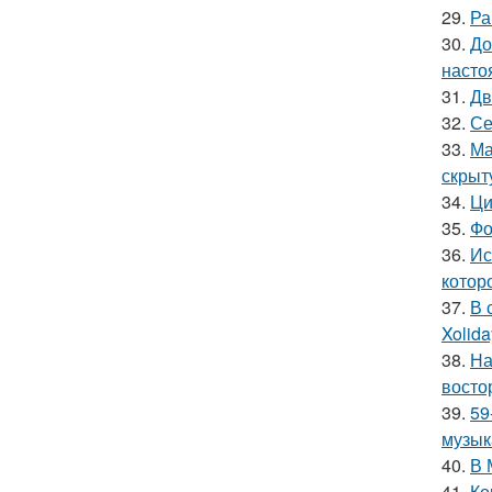
29.
Ра
30.
До
насто
31.
Дв
32.
Се
33.
Ма
скрыт
34.
Ци
35.
Фо
36.
Ис
котор
37.
В 
Xolid
38.
На
восто
39.
59
музык
40.
В 
41.
Ко