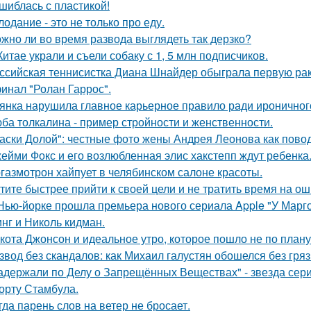
шиблась с пластикой!
лодание - это не только про еду.
жно ли во время развода выглядеть так дерзко?
Китае украли и съели собаку с 1, 5 млн подписчиков.
ссийская теннисистка Диана Шнайдер обыграла первую рак
инал "Ролан Гаррос".
янка нарушила главное карьерное правило ради ироничного
ба толкалина - пример стройности и женственности.
аски Долой": честные фото жены Андрея Леонова как повод
ейми Фокс и его возлюбленная элис хакстепп ждут ребенка
газмотрон хайпует в челябинском салоне красоты.
тите быстрее прийти к своей цели и не тратить время на о
Нью-йорке прошла премьера нового сериала Apple "У Марго
нг и Николь кидман.
кота Джонсон и идеальное утро, которое пошло не по плану
звод без скандалов: как Михаил галустян обошелся без гряз
адержали по Делу о Запрещённых Веществах" - звезда сери
орту Стамбула.
гда парень слов на ветер не бросает.