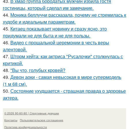
43.
В хмао группа бородатых мужчин избила гостя
гостиницы, который сделал им замечание.
44.
Моника беллуччи рассказала, почему не стремилась к
худобе и идеальным параметрам.
45.
Китаец показывает новинку и сразу ясно, это
придумали не для быта и не для пользы.
46.
Видео с прощальной церемонии в честь веры
алентовой.
47.
Шторм хейта: как актриса "Русалочки" столкнулась с
критикой.
48.
"Вы что, голубых кровей?
49.
Девон аоки - самая невысокая в мире супермодель
(1 м 68 см).
50.
Состояние ухудшается - страшная правда о здоровье
актера.
© 2026 90-60-90 | Спортивные девушки
Контакты
Пользовательское соглашение
Политика конфидециальности