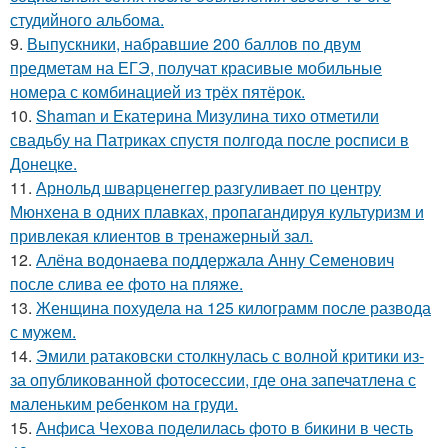
студийного альбома.
9.
Выпускники, набравшие 200 баллов по двум
предметам на ЕГЭ, получат красивые мобильные
номера с комбинацией из трёх пятёрок.
10.
Shaman и Екатерина Мизулина тихо отметили
свадьбу на Патриках спустя полгода после росписи в
Донецке.
11.
Арнольд шварценеггер разгуливает по центру
Мюнхена в одних плавках, пропагандируя культуризм и
привлекая клиентов в тренажерный зал.
12.
Алёна водонаева поддержала Анну Семенович
после слива ее фото на пляже.
13.
Женщина похудела на 125 килограмм после развода
с мужем.
14.
Эмили ратаковски столкнулась с волной критики из-
за опубликованной фотосессии, где она запечатлена с
маленьким ребенком на груди.
15.
Анфиса Чехова поделилась фото в бикини в честь