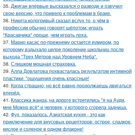
35.
Джиган впервые высказался о разводе и озвучил
свою версию, что привело к проблемам в браке.
36.
Никита кологривый сказал вслух то, о чём в
профессии обычно говорят шёпотом: играть
"Красавчика" проще, чем играть лоха.
37.
Марио касас по-прежнему остается кумиром, по
которому вздыхало целое поколение школьниц после
выхода "Трех Метров над Уровнем Неба".
38.
Слишком мощная страховка.
39.
Алла Довлатова похвасталась результатом интимной
пластики: "ощущения очень классные!
40.
Когда страшно, но всё равно продолжаешь двигаться
вперёд.
41.
Классика жанра, на дороге встретились "я на Ауди,
мне Можно всё" и человек, у которого сгорела задница.
42.
Фух, показалось. Азиатская кухня - это как
приключение для вкусовых рецепторов: острое, сладкое,
кислое и соленое в одном флаконе!