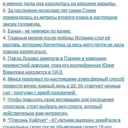
и именно тогда она находилась на вершине карьеры.
2.
За последние несколько лет сидни Суини
превратилась из актрисы второго плана в настоящую
звезду голливуда.
3.
Банан - не чемпион по калию.
4.
Главным мемом после победы Испании стал её
вратарь, которому Аргентина за весь матч почти не дала
повода напрягаться.
5.
Павла Дурова заметили в Париже в компании
неизвестной девушки, пока его возлюбленная Юлия
Вавилова находится в ОАЭ.
6.
Минск придумал по-настоящему атмосферный способ
провести вечер: каждый день в 22: 00 стартуют ночные
сап - прогулки с яркой подсветкой.
7.
Чтобы повысить свою мотивацию для посещения
спортзала, стоит выбрать вид спорта, который
действительно вам интересен.
8.
"Плесень Хайпует" - 67-летнюю мадонну захейтили в
социальных сетях после объявления своего 15-ого