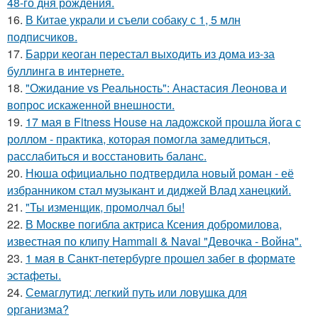
48-го дня рождения.
16.
В Китае украли и съели собаку с 1, 5 млн
подписчиков.
17.
Барри кеоган перестал выходить из дома из-за
буллинга в интернете.
18.
"Ожидание vs Реальность": Анастасия Леонова и
вопрос искаженной внешности.
19.
17 мая в Fitness House на ладожской прошла йога с
роллом - практика, которая помогла замедлиться,
расслабиться и восстановить баланс.
20.
Нюша официально подтвердила новый роман - её
избранником стал музыкант и диджей Влад ханецкий.
21.
"Ты изменщик, промолчал бы!
22.
В Москве погибла актриса Ксения добромилова,
известная по клипу Hammali & Navai "Девочка - Война".
23.
1 мая в Санкт-петербурге прошел забег в формате
эстафеты.
24.
Семаглутид: легкий путь или ловушка для
организма?