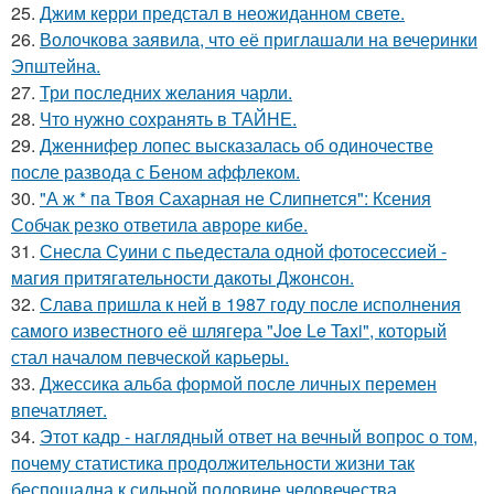
25.
Джим керри предстал в неожиданном свете.
26.
Волочкова заявила, что её приглашали на вечеринки
Эпштейна.
27.
Три последних желания чарли.
28.
Что нужно сохранять в ТАЙНЕ.
29.
Дженнифер лопес высказалась об одиночестве
после развода с Беном аффлеком.
30.
"А ж * па Твоя Сахарная не Слипнется": Ксения
Собчак резко ответила авроре кибе.
31.
Снесла Суини с пьедестала одной фотосессией -
магия притягательности дакоты Джонсон.
32.
Слава пришла к ней в 1987 году после исполнения
самого известного её шлягера "Joe Le Taxi", который
стал началом певческой карьеры.
33.
Джессика альба формой после личных перемен
впечатляет.
34.
Этот кадр - наглядный ответ на вечный вопрос о том,
почему статистика продолжительности жизни так
беспощадна к сильной половине человечества.