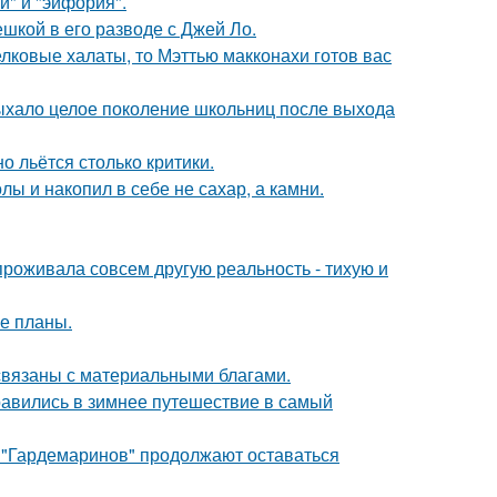
и" и "эйфория".
шкой в его разводе с Джей Ло.
елковые халаты, то Мэттью макконахи готов вас
дыхало целое поколение школьниц после выхода
о льётся столько критики.
лы и накопил в себе не сахар, а камни.
проживала совсем другую реальность - тихую и
е планы.
 связаны с материальными благами.
авились в зимнее путешествие в самый
 "Гардемаринов" продолжают оставаться