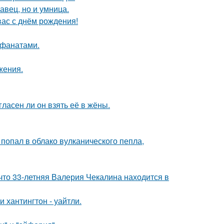
авец, но и умница.
ас с днём рождения!
 фанатами.
жения.
ласен ли он взять её в жёны.
 попал в облако вулканического пепла,
что 33-летняя Валерия Чекалина находится в
хантингтон - уайтли.