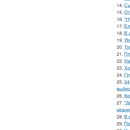
14.
Сы
15.
От
16.
"Н
17.
Ел
18.
В 
19.
Ур
20.
То
21.
Пл
22.
На
23.
Хо
24.
Гp
25.
24
выбро
26.
Ко
27.
"Д
реани
28.
В 
29.
По