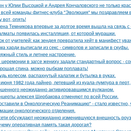
н у Юлии Высоцкой и Андрея Кончаловского не только крас
 всей команды фитнес-клуба "Эволюция" мы поздравляем в
у вот, опять!
ена Темникова впервые за долгое время вышла на связь с
алматы появилась инсталляция, от которой мурашки.
ок от учителей: как зендея превратила хейт в манифест ува
ма харди выписали из секс - символов и записали в скуфы.
яжный стиль и летнее настроение.
 церемонии в загсе жениху задали стандартный вопрос - сог
рошая спина, можно рыбкам поплавать!
yдь колесом, распахнутый халатик и бутылка в руках.
 июня 1982 года лайнер, летевший из куала-лумпура в перт,
шенного неожиданно активировавшимся вулканом.
нцерты алексея Щербакова отменяют по всей России.
оставили в Онкологическую Реанимацию" - стало известно, 
мации онкологического отделения.
сети обсуждают неожиданно изменившуюся внешность роузи 
чему оперативная память такая дорогая?