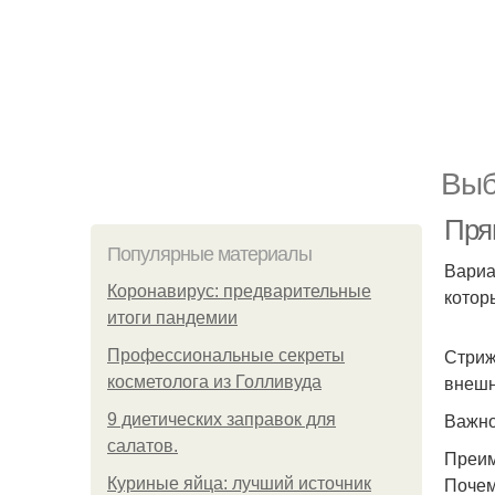
Выб
Пря
Популярные материалы
Вариа
Коронавирус: предварительные
котор
итоги пандемии
Стриж
Профессиональные секреты
внешн
косметолога из Голливуда
Важно
9 диетических заправок для
салатов.
Преим
Почем
Куриные яйца: лучший источник