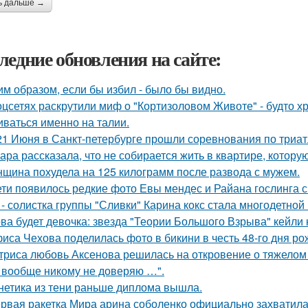
ь дальше →
ледние обновления на сайте:
им образом, если бы избил - было бы видно.
оцсетях раскрутили миф о "Кортизоловом Животе" - будто х
иваться именно на талии.
21 Июня в Санкт-петербурге прошли соревнования по триат
ара рассказала, что не собирается жить в квартире, котору
щина похудела на 125 килограмм после развода с мужем.
ети появилось редкие фото Евы мендес и Райана гослинга 
 - солистка группы "Сливки" Карина кокс стала многодетной
ва будет девочка: звезда "Теории Большого Взрыва" кейли 
иса Чехова поделилась фото в бикини в честь 48-го дня ро
триса любовь Аксенова решилась на откровение о тяжелом 
 вообще никому не доверяю …".
нетика из тени раньше диплома вышла.
рвая ракетка Мира арина соболенко официально захватила