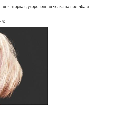
ая «шторка», укороченная челка на пол-лба и
ия: