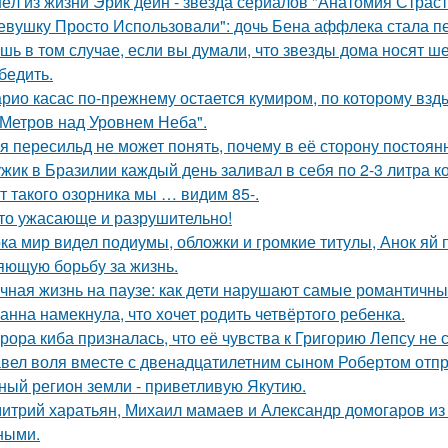
ёл из жизни Эрик дейн - звезда сериалов "Анатомия Страст
евушку Просто Использовали": дочь Бена аффлека стала пе
шь в том случае, если вы думали, что звезды дома носят ш
бедить.
рио касас по-прежнему остается кумиром, по которому вз
 Метров над Уровнем Неба".
я пересильд не может понять, почему в её сторону постоянн
жик в Бразилии каждый день заливал в себя по 2-3 литра ко
т такого озорника мы … видим 85-.
то ужасающе и разрушительно!
ка мир видел подиумы, обложки и громкие титулы, Анок яй 
яющую борьбу за жизнь.
чная жизнь на паузе: как дети нарушают самые романтичны
анна намекнула, что хочет родить четвёртого ребенка.
рора киба призналась, что её чувства к Григорию Лепсу не
вел воля вместе с двенадцатилетним сыном Робертом отпр
ный регион земли - приветливую Якутию.
итрий харатьян, Михаил мамаев и Александр домогаров из
ными.