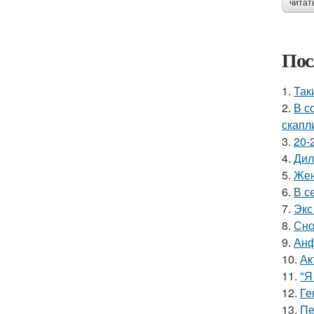
читат
Пос
1.
Так
2.
В с
скапл
3.
20-
4.
Дил
5.
Жен
6.
В с
7.
Экс
8.
Сно
9.
Анф
10.
Ак
11.
"Я
12.
Ге
13.
Пе