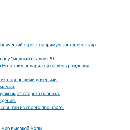
ронический стресс напрямую заставляет жир
лону "медный всадник 51.
ю Егор крид подарил ей на день рождения.
с их подросшими дочерьми.
 мамой.
куоко ждет второго ребенка.
ждения.
событии из своего прошлого.
 мир высокой моды.