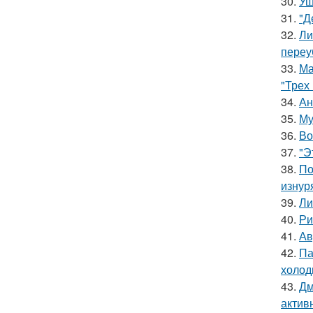
30.
Уш
31.
"Д
32.
Ли
переу
33.
Ма
"Трех
34.
Ан
35.
Му
36.
Во
37.
"Э
38.
По
изнур
39.
Ли
40.
Ри
41.
Ав
42.
Па
холод
43.
Дм
актив