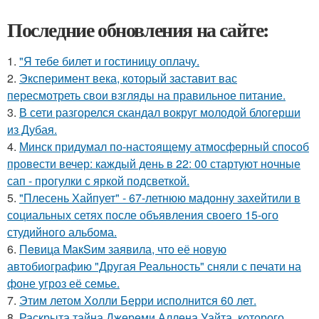
Последние обновления на сайте:
1.
"Я тебе билет и гостиницу оплачу.
2.
Эксперимент века, который заставит вас
пересмотреть свои взгляды на правильное питание.
3.
В сети разгорелся скандал вокруг молодой блогерши
из Дубая.
4.
Минск придумал по-настоящему атмосферный способ
провести вечер: каждый день в 22: 00 стартуют ночные
сап - прогулки с яркой подсветкой.
5.
"Плесень Хайпует" - 67-летнюю мадонну захейтили в
социальных сетях после объявления своего 15-ого
студийного альбома.
6.
Пeвица MакSим заявила, что её новую
автобиографию "Другая Реальность" сняли с печати на
фоне угроз её семье.
7.
Этим летом Холли Берри исполнится 60 лет.
8.
Раскрыта тайна Джереми Аллена Уайта, которого