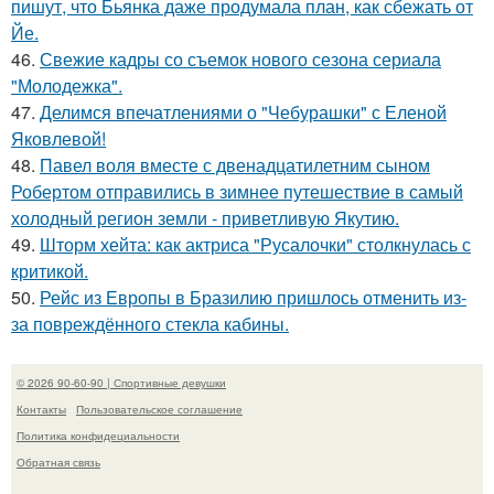
пишут, что Бьянка даже продумала план, как сбежать от
Йе.
46.
Свежие кадры со съемок нового сезона сериала
"Молодежка".
47.
Делимся впечатлениями о "Чебурашки" с Еленой
Яковлевой!
48.
Павел воля вместе с двенадцатилетним сыном
Робертом отправились в зимнее путешествие в самый
холодный регион земли - приветливую Якутию.
49.
Шторм хейта: как актриса "Русалочки" столкнулась с
критикой.
50.
Рейс из Европы в Бразилию пришлось отменить из-
за повреждённого стекла кабины.
© 2026 90-60-90 | Спортивные девушки
Контакты
Пользовательское соглашение
Политика конфидециальности
Обратная связь