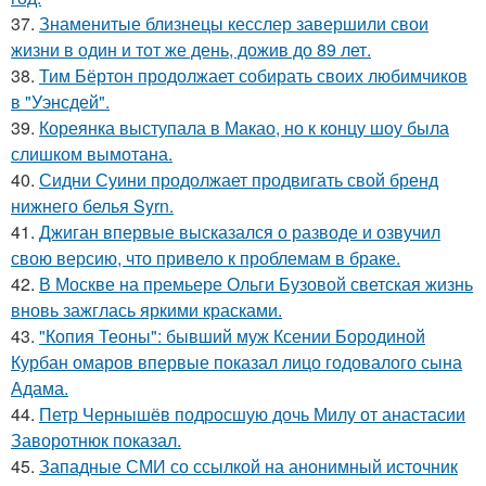
37.
Знаменитые близнецы кесслер завершили свои
жизни в один и тот же день, дожив до 89 лет.
38.
Тим Бёртон продолжает собирать своих любимчиков
в "Уэнсдей".
39.
Кореянка выступала в Макао, но к концу шоу была
слишком вымотана.
40.
Сидни Суини продолжает продвигать свой бренд
нижнего белья Syrn.
41.
Джиган впервые высказался о разводе и озвучил
свою версию, что привело к проблемам в браке.
42.
В Москве на премьере Ольги Бузовой светская жизнь
вновь зажглась яркими красками.
43.
"Копия Теоны": бывший муж Ксении Бородиной
Курбан омаров впервые показал лицо годовалого сына
Адама.
44.
Петр Чернышёв подросшую дочь Милу от анастасии
Заворотнюк показал.
45.
Западные СМИ со ссылкой на анонимный источник