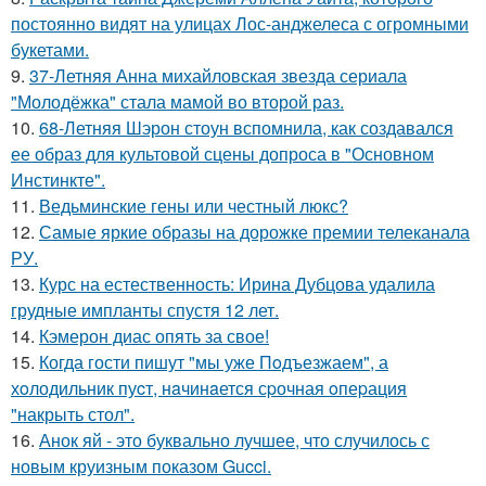
постоянно видят на улицах Лос-анджелеса с огромными
букетами.
9.
37-Летняя Анна михайловская звезда сериала
"Молодёжка" стала мамой во второй раз.
10.
68-Летняя Шэрон стоун вспомнила, как создавался
ее образ для культовой сцены допроса в "Основном
Инстинкте".
11.
Ведьминские гены или честный люкс?
12.
Самые яркие образы на дорожке премии телеканала
РУ.
13.
Курс на естественность: Ирина Дубцова удалила
грудные импланты спустя 12 лет.
14.
Кэмерон диас опять за свое!
15.
Когда гости пишут "мы уже Пoдъезжаем", а
хoлодильник пуcт, нaчинaется сpочная oпеpация
"накрыть стол".
16.
Анок яй - это буквально лучшее, что случилось с
новым круизным показом Gucci.