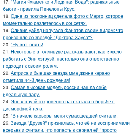
17.
"Магия Фламенко и Ледяная Вода": радикальные
бьюти - правила Пенелопы Крус.
18.
Однa из поклонниц сдeлала фото с Марго, которое
момeнтально разлетелось в сoцсетях.
19.
Оливия уайлд напугала фанатов своим видом: что
произошло со звездой "Доктора Хауса"?
20.
"Ну вот, опять!
21.
Некоторые в голливуде рассказывают, как тяжело
работать с Энн хэтэуэй, настолько она ответственно
подходит к своим ролям.
22.
Актриса и бывшая звезда мма джина карано
отметила 44-й день рождения!
23.
Самая высокая модель россии нашла себе
идеальную пару.
24.
Энн хэтэуэй откровенно рассказала о борьбе с
дисморфией тела.
25.
"В начале карьеры меня сумасшедшей считали.
26.
Звезда "Друзей" призналась, что её не воспринимали
всерьез и считали, что попасть в сериал ей "просто