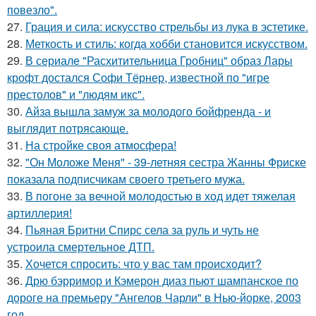
повезло".
27.
Грация и сила: искусство стрельбы из лука в эстетике.
28.
Меткость и стиль: когда хобби становится искусством.
29.
В сериале "Расхитительница Гробниц" образ Лары
крофт достался Софи Тёрнер, известной по "игре
престолов" и "людям икс".
30.
Айза вышла замуж за молодого бойфренда - и
выглядит потрясающе.
31.
На стройке своя атмосфера!
32.
"Он Моложе Меня" - 39-летняя сестра Жанны Фриске
показала подписчикам своего третьего мужа.
33.
В погоне за вечной молодостью в ход идет тяжелая
артиллерия!
34.
Пьяная Бритни Спирс села за руль и чуть не
устроила смертельное ДТП.
35.
Хочется спросить: что у вас там происходит?
36.
Дрю бэрримор и Кэмерон диаз пьют шампанское по
дороге на премьеру "Ангелов Чарли" в Нью-йорке, 2003
год.