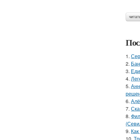
читат
Пос
1.
Сер
2.
Бан
3.
Еди
4.
Лег
5.
Анн
решен
6.
Алё
7.
Ска
8.
Фил
(Севи
9.
Как
10.
Тр