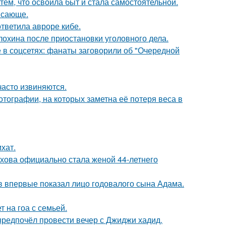
тем, что освоила быт и стала самостоятельной.
ясающе.
ответила авроре кибе.
лохина после приостановки уголовного дела.
в соцсетях: фанаты заговорили об "Очередной
часто извиняются.
тографии, на которых заметна её потеря веса в
хат.
хова официально стала женой 44-летнего
 впервые показал лицо годовалого сына Адама.
 на гоа с семьей.
предпочёл провести вечер с Джиджи хадид.