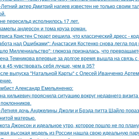
-Летний актер Дмитрий нагиев известен не только своим та
й.
не пересильд исполнилось 17 лет.
памелы андерсон и тома круза роман.
триса Кристен Стюарт решила, что классический дресс - ко
абота над Ошибками": Анастасия Костенко снова легла под 
шло Миллениальство": глюкоза призналась, что превращаетс
ена Темникова впервые за долгое время вышла на связь с
к в 45 чувствовать себя лучше, чем в 35?
сле выпуска "Натальной Карты" с Олесей Иванченко Артеми
ение.
мбист Александр Емельяненко:
на хилькевич прояснила ситуацию вокруг недавнего визита
 поклонников.
-Летняя дочь Анджелины Джоли и Брэда питта Шайло пораз
нитой матерью.
кота Джонсон и идеальное утро, которое пошло не по плану
мая высокая модель из России нашла свою идеальную пару