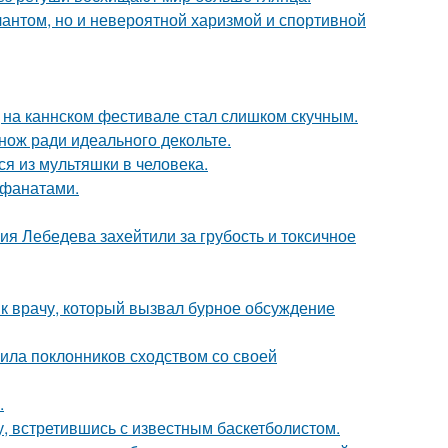
лантом, но и невероятной харизмой и спортивной
д на каннском фестивале стал слишком скучным.
нож ради идеального декольте.
я из мультяшки в человека.
 фанатами.
я Лебедева захейтили за грубость и токсичное
 к врачу, который вызвал бурное обсуждение
ила поклонников сходством со своей
.
, встретившись с известным баскетболистом.