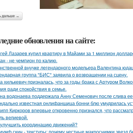
ь дальше →
ледние обновления на сайте:
гей Лазарев купил квартиру в Майами за 1 миллион доллар
ан - не чемпион по калию.
нственной внучке легендарного модельера Валентина юдаш
ендарная группа "БИС" заявила о возвращении на сцену.
а хилькевич призналась, что за годы брака с Артуром Волк
ия ради спокойствия в семье.
на водонаева поддержала Анну Семенович после слива ее
ндально известная онлифанщица бонни блю умудрилась ус
ипп Киркоров впервые откровенно признался, что рассматрив
ль велиевой.
 улучшить координацию движений?
иумф скин - текстуры: почему честные макроснимки звезд 