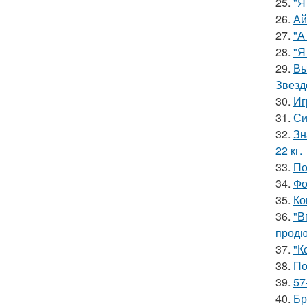
25.
"Я
26.
Ай
27.
"А
28.
"Я
29.
Вы
Звезд
30.
Иг
31.
Си
32.
Зн
22 кг.
33.
По
34.
Фо
35.
Ко
36.
"В
продю
37.
"К
38.
По
39.
57
40.
Бр