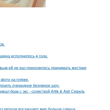
ов.
кина исполнилось 4 года.
овым ей не раз приходилось принимать жесткие
 фото на пляже.
троить очередное безумное шоу.
ал брак с экс - солисткой Artik & Asti Севиль
без ретуши восхищают мир больше глянца.