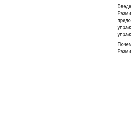
Введ
Разми
предо
упраж
упраж
Почем
Разми