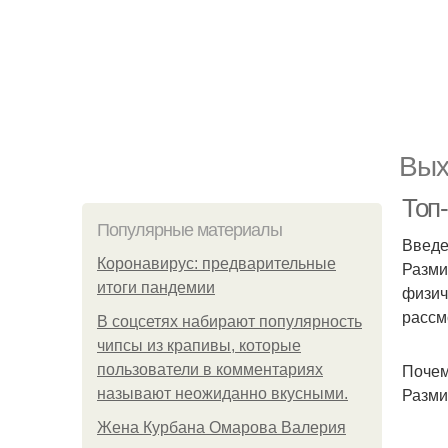
Вых
Топ
Популярные материалы
Введ
Коронавирус: предварительные
Разми
итоги пандемии
физич
рассм
В соцсетях набирают популярность
чипсы из крапивы, которые
Почем
пользователи в комментариях
Разми
называют неожиданно вкусными.
Жена Курбана Омарова Валерия