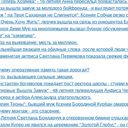
 Теперь Хозяйка" - 16-летняя Анна пересильд похвасталась 
за вышла замуж за молодого бойфренда - и выглядит потр
 ж * па Твоя Сахарная не Слипнется": Ксения Собчак резко 
 Очень Хочу Жить": лерчек вышла на связь из онкоцентра Б
ход Деми Мур на кинопремьере вызвал бурное обсуждение 
е" на "оземпике".
ра на выживание: месть за миллион.
льнейшая реакция на обидные слова, после которой люди 
аменитая актриса Светлана Пермякова показала свежие фо
чему оперативная память такая дорогая?
то, вызывающее сильные эмоции.
нстантин богомолов покидает пост ректора школы - студии м
первые Вышла Замуж" - 48-летняя телеведущая Анфиса Че
сера и актёра Александра златопольского.
опия Теоны": бывший муж Ксении Бородиной Курбан омаров
чему монтаж - это спасение.
-Летняя Светлана Бондарчук в откровенном бикини отдыхает
эдли Купер не явился на церемонию "Золотой Глобус" - он 