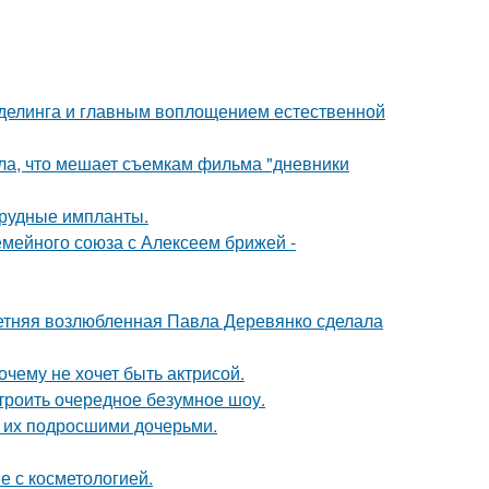
оделинга и главным воплощением естественной
ала, что мешает съемкам фильма "дневники
грудные импланты.
мейного союза с Алексеем брижей -
летняя возлюбленная Павла Деревянко сделала
очему не хочет быть актрисой.
троить очередное безумное шоу.
с их подросшими дочерьми.
е с косметологией.