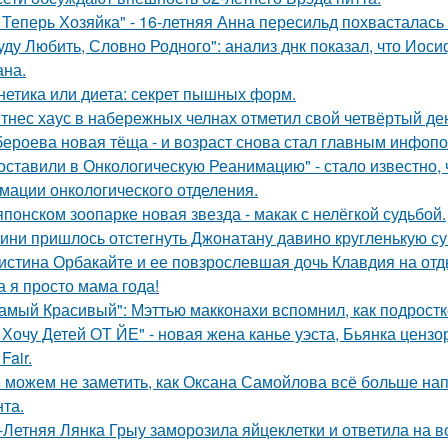
 Теперь Хозяйка" - 16-летняя Анна пересильд похвасталась 
уду Любить, Словно Родного": анализ днк показал, что Иос
на.
нетика или диета: секрет пышных форм.
тнес хаус в набережных челнах отметил свой четвёртый ден
бероева новая тёща - и возраст снова стал главным инфоп
оставили в Онкологическую Реанимацию" - стало известно, 
мации онкологического отделения.
японском зоопарке новая звезда - макак с нелёгкой судьбой.
ини пришлось отстегнуть Джонатану давино кругленькую су
истина Орбакайте и ее повзрослевшая дочь Клавдия на от
а я просто мама года!
амый Красивый": Мэттью макконахи вспомнил, как подростк
 Хочу Детей ОТ ЙЕ" - новая жена канье уэста, Бьянка ценз
Fair.
 можем не заметить, как Оксана Самойлова всё больше на
нта.
-Летняя Лянка Грыу заморозила яйцеклетки и ответила на в