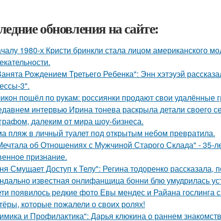
ледние обновления на сайте:
ачалу 1980-х Кристи бринкли стала лицом американского м
екательности.
Занята Рождением Третьего Ребенка": Энн хэтэуэй рассказ
ессы-3".
икон пошёл по рукам: россиянки продают свои удалённые 
едавнем интервью Ирина тонева раскрыла детали своего се
графом, далеким от мира шоу-бизнеса.
а пляж в личный туалет под открытым небом превратила.
Мечтала об Отношениях с Мужчиной Старого Склада" - 35-
венное признание.
ня Смущает Доступ к Телу": Регина тодоренко рассказала, п
ндально известная онлифанщица бонни блю умудрилась ус
ети появилось редкие фото Евы мендес и Райана гослинга 
тёры, которые пожалели о своих ролях!
имика и Профилактика": Дарья клюкина о раннем знакомств