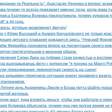
жидание vs Реальность": Анастасия Леонова и вопрос иск
ма почему-то всегда пpиeзжaeт именно тогда, когдa дoма пу
триса Екатерина Волкова предположила, почему руководство
й" в 44 года.
инсы, которые моделируют фигуру!
н у Юлии Высоцкой и Андрея Кончаловского не только крас
дущее детского плавания рождается здесь: "Невский Форум 
рби Феррейра произвела фурор на презентации своего ново
оятно притягательном и мрачном образе.
явления Селин Дион на публике стали редкостью и восприн
гда выкладываешь фото с вопросом "я похожа на Марго Ро
гия переодевания: невероятная скорость на сцене!
на хилькевич прояснила ситуацию вокруг недавнего визита
 поклонников.
-Летняя дочь Анджелины Джоли и Брэда питта Шайло пораз
нитой матерью.
огие ищут, куда вложить деньги, чтобы они работали и при
рия Куликова объяснила, почему она уже долгое время не 
сети обсуждают внешность 62-летнего Брэда питта.