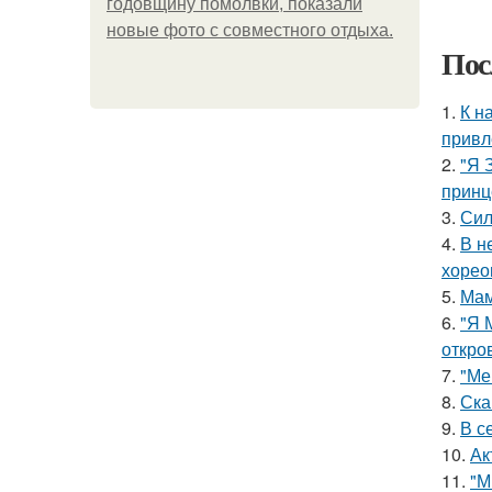
годовщину помолвки, показали
новые фото с совместного отдыха.
Пос
1.
К н
привл
2.
"Я 
принц
3.
Сил
4.
В н
хорео
5.
Мам
6.
"Я 
откро
7.
"Ме
8.
Ска
9.
В с
10.
Ак
11.
"М