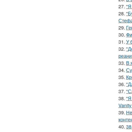
27.
"Я
28.
"Б
Стефа
29.
Ге
30.
Фи
31.
У 
32.
"Д
реани
33.
В 
34.
Су
35.
Кр
36.
"Д
37.
"С
38.
"Я
Vanity 
39.
Не
конте
40.
38