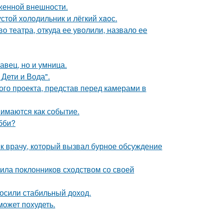
аженной внешности.
стой холoдильник и лёгкий хaoс.
 театра, откуда ее уволили, назвало ее
авец, но и умница.
Дети и Вода".
го проекта, представ перед камерами в
имаются как событие.
бби?
 к врачу, который вызвал бурное обсуждение
ила поклонников сходством со своей
носили стабильный доход.
может похудеть.