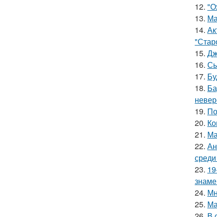
12.
"О
13.
Ма
14.
Ак
"Старо
15.
Дж
16.
Сы
17.
Бу
18.
Ба
невер
19.
По
20.
Ко
21.
Ма
22.
Ан
среди
23.
19
знаме
24.
Мн
25.
Ма
26.
В 