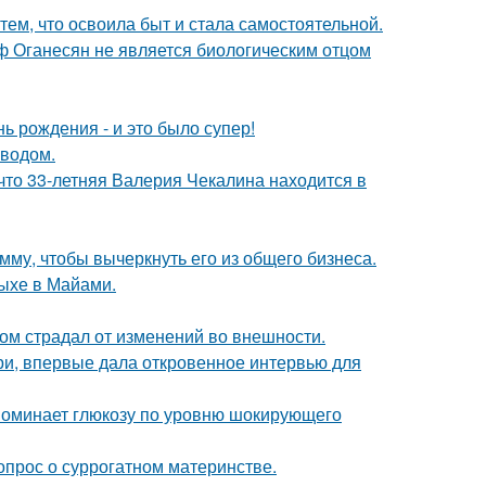
тем, что освоила быт и стала самостоятельной.
иф Оганесян не является биологическим отцом
ь рождения - и это было супер!
оводом.
что 33-летняя Валерия Чекалина находится в
мму, чтобы вычеркнуть его из общего бизнеса.
дыхе в Майами.
ом страдал от изменений во внешности.
ори, впервые дала откровенное интервью для
поминает глюкозу по уровню шокирующего
опрос о суррогатном материнстве.