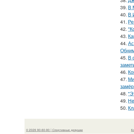
38.
Дж
39.
В 
40.
В 
41.
Ре
42.
"К
43.
Ка
44.
Ас
Обним
45.
В 
замет
46.
Ко
47.
Ми
замёр
48.
"Э
49.
Не
50.
Кл
© 2026 90-60-90 | Спортивные девушки
К