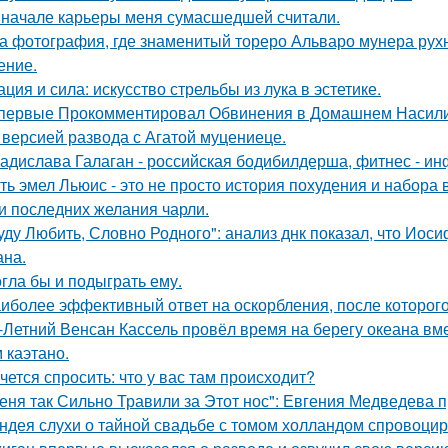
 начале карьеры меня сумасшедшей считали.
а фотография, где знаменитый тореро Альваро мунера рухн
ение.
ация и сила: искусство стрельбы из лука в эстетике.
первые Прокомментировал Обвинения в Домашнем Насилии
 версией развода с Агатой муцениеце.
адислава Галаган - российская бодибилдерша, фитнес - ин
ть эмел Льюис - это не просто история похудения и набора 
и последних желания чарли.
уду Любить, Словно Родного": анализ днк показал, что Иос
на.
гла бы и подыграть ему.
иболее эффективный ответ на оскорбления, после которого
-Летний Венсан Кассель провёл время на берегу океана вм
 каэтано.
чется спросить: что у вас там происходит?
еня так Сильно Травили за Этот нос": Евгения Медведева п
ндея слухи о тайной свадьбе с томом холландом спровоцир