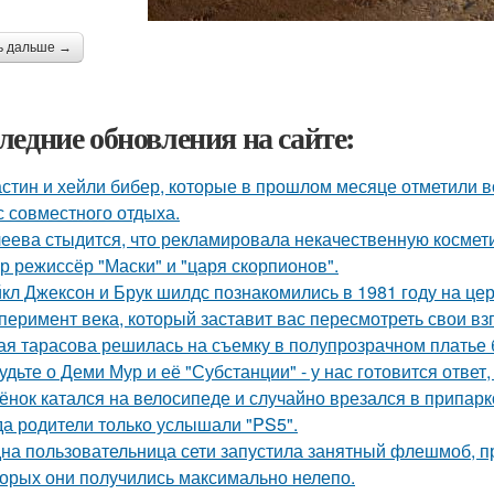
ь дальше →
ледние обновления на сайте:
стин и хейли бибер, которые в прошлом месяце отметили 
с совместного отдыха.
еева стыдится, что рекламировала некачественную космети
р режиссёр "Маски" и "царя скорпионов".
кл Джексон и Брук шилдс познакомились в 1981 году на це
перимент века, который заставит вас пересмотреть свои вз
ая тарасова решилась на съемку в полупрозрачном платье 
удьте о Деми Мур и её "Субстанции" - у нас готовится отве
ёнок катался на велосипеде и случайно врезался в припар
да родители только услышали "PS5".
на пользовательница сети запустила занятный флешмоб, п
торых они получились максимально нелепо.