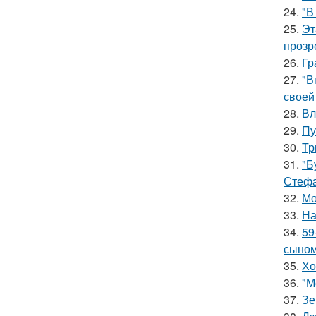
24.
"В
25.
Эт
прозр
26.
Гр
27.
"В
своей
28.
Вл
29.
Пу
30.
Тр
31.
"Б
Стефа
32.
Мо
33.
На
34.
59
сыном
35.
Хо
36.
"М
37.
Зе