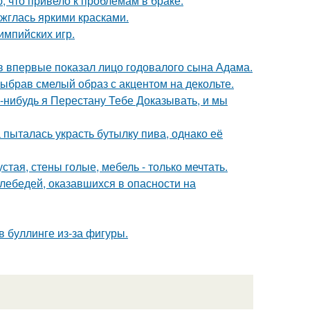
 что привело к проблемам в браке.
ажглась яркими красками.
импийских игр.
 впервые показал лицо годовалого сына Адама.
ыбрав смелый образ с акцентом на декольте.
а-нибудь я Перестану Тебе Доказывать, и мы
пыталась украсть бутылку пива, однако её
тая, стены голые, мебель - только мечтать.
лебедей, оказавшихся в опасности на
 буллинге из-за фигуры.