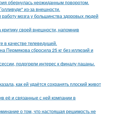
тория обернулась неожиданным поворотом.
олливуде" из-за внешности.
 и работу мозга у большинства здоровых людей
а критику своей внешности, напомнив
е в качестве телеведущей.
ана Пермякова сбросила 25 кг без иллюзий и
сессии, подогрели интерес к финалу пацаны.
азала, как ей удаётся сохранять плоский живот
в её и связанные с ней компании в
оминание о том, что настоящая решимость не