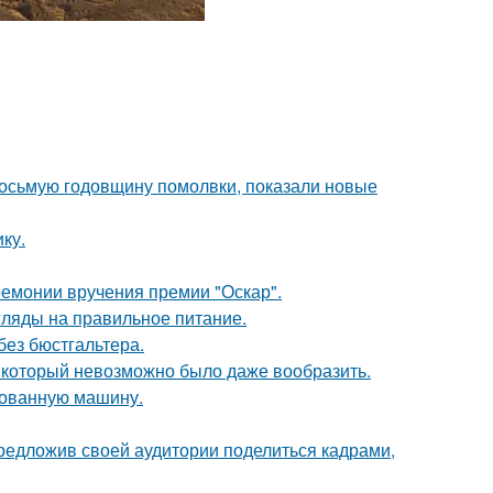
восьмую годовщину помолвки, показали новые
ку.
ремонии вручения премии "Оскар".
гляды на правильное питание.
без бюстгальтера.
т, который невозможно было даже вообразить.
кованную машину.
редложив своей аудитории поделиться кадрами,