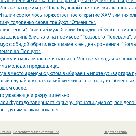
иган впервые высказался о разводе и озвучил свою версию,
Москве на премьере Ольги Бузовой светская жизнь вновь з
Италии состоялось торжественное открытие XXV зимних ол
гину тодоренко снова требуют "Отменить".
опия Теоны": бывший муж Ксении Бородиной Курбан омаров
ра делевинь блистала на премьере "Грозового Перевала", в
мус с обидой обратилась к маме в ее день рождения: "Когд
емся на Полную".
одном из магазинов сети магнит в Москве молодая женщина 
ила молодая продавщица.
гда вместо аренды с уютом выбираешь ипотеку: квартира пус
лый случай дня: казахский мужчина спас пару влюблённых 
зшем озере.
то ужасающе и разрушительно!
лли фуртадо завершает карьеру: фанаты думают, все дело в
асс дутым качкам показал!
онтакты
Пользовательское соглашение
Обратная связь