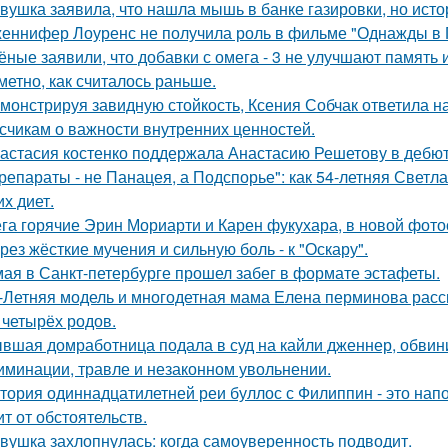
вушка заявила, что нашла мышь в банке газировки, но ис
еннифер Лоуренс не получила роль в фильме "Однажды в Г
ёные заявили, что добавки с омега - 3 не улучшают память
аметно, как считалось раньше.
монстрируя завидную стойкость, Ксения Собчак ответила н
счикам о важности внутренних ценностей.
астасия костенко поддержала Анастасию Решетову в дебют
репараты - не Панацея, а Подспорье": как 54-летняя Светл
их диет.
га горячие Эрин Мориарти и Карен фукухара, в новой фото
рез жёсткие мучения и сильную боль - к "Оскару".
мая в Санкт-петербурге прошел забег в формате эстафеты.
-Летняя модель и многодетная мама Елена перминова расск
 четырёх родов.
вшая домработница подала в суд на кайли дженнер, обвини
иминации, травле и незаконном увольнении.
тория одиннадцатилетней реи буллос с Филиппин - это нап
ит от обстоятельств.
вушка захлопнулась: когда самоуверенность подводит.