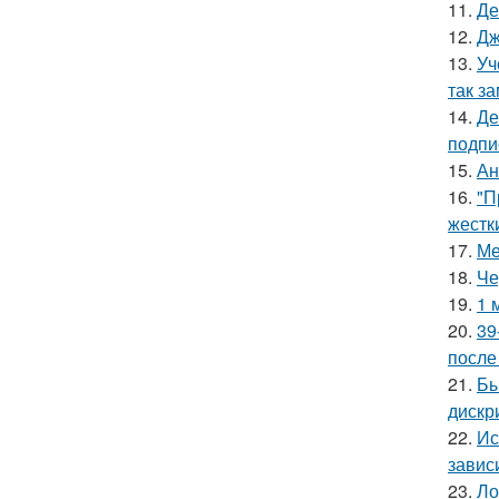
11.
Де
12.
Дж
13.
Уч
так з
14.
Де
подпи
15.
Ан
16.
"П
жестк
17.
Ме
18.
Че
19.
1 
20.
39
после
21.
Бы
дискр
22.
Ис
завис
23.
Ло