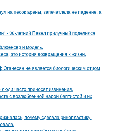
ул на песок арены, запечатлела не падение, а
" - 38-летний Павел прилучный поделился
флюенсер и модель.
веса, это история возвращения к жизни.
иф Оганесян не является биологическим отцом
 люди часто приносят извинения.
есте с возлюбленной нарой баптистой и их
ризналась, почему сделала ринопластику.
овала.