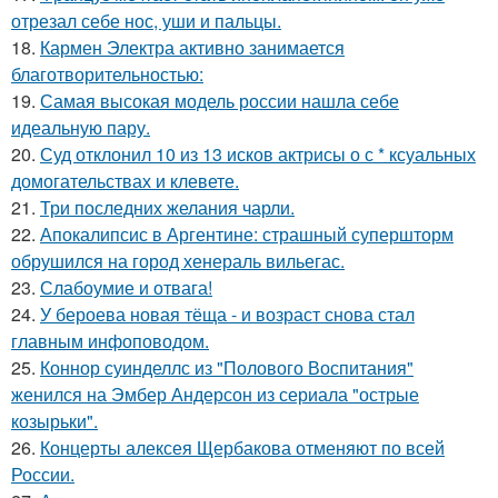
отрезал себе нос, уши и пальцы.
18.
Кармен Электра активно занимается
благотворительностью:
19.
Самая высокая модель россии нашла себе
идеальную пару.
20.
Суд отклонил 10 из 13 исков актрисы о с * ксуальных
домогательствах и клевете.
21.
Три последних желания чарли.
22.
Апокалипсис в Аргентине: страшный супершторм
обрушился на город хенераль вильегас.
23.
Слабоумие и отвага!
24.
У бероева новая тёща - и возраст снова стал
главным инфоповодом.
25.
Коннор суинделлс из "Полового Воспитания"
женился на Эмбер Андерсон из сериала "острые
козырьки".
26.
Концерты алексея Щербакова отменяют по всей
России.