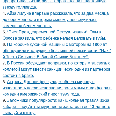
превратилась из актрисы второго плана в настоящую
звезду голливуда.
4.
Айза лилуна впервые рассказала, что за два месяца
до беременности вторым сыном у неё случилась
замершая беременность.
5.
"Риск Преждевременной Сексуализации": Ольга
Орлова заявила, что ребенка нельзя целовать в губы.
6.
На коробке кухонной машины с мотором на 1800 вт
обнаружили инструкцию без лишней вежливости: "Нах *
й Тесто Сильнее, Взбивай Сливки Быстрее".
7.
В России обсуждают поправки, по которым за связь с
коллегой могут ввести санкции, если один из партнёров
состоит в браке.
8.
Актриса Дженнифер кулидж обрела мировую
известность после исполнения роли мамы стиффлера в
комедии американский пирог 1999 года.
9.
Заложники популярности: как школьная травля из-за
кабаре - шоу Агаты муцениеце заставила ее 13-летнего
сына уйти к отцу.