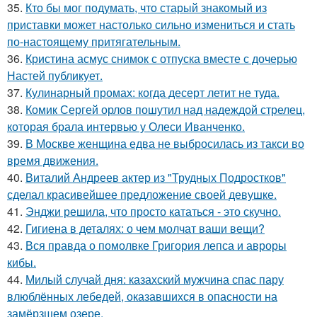
35.
Кто бы мог подумать, что старый знакомый из
приставки может настолько сильно измениться и стать
по-настоящему притягательным.
36.
Кристина асмус снимок с отпуска вместе с дочерью
Настей публикует.
37.
Кулинарный промах: когда десерт летит не туда.
38.
Комик Сергей орлов пошутил над надеждой стрелец,
которая брала интервью у Олеси Иванченко.
39.
В Москве женщина едва не выбросилась из такси во
время движения.
40.
Виталий Андреев актер из "Трудных Подростков"
сделал красивейшее предложение своей девушке.
41.
Энджи решила, что просто кататься - это скучно.
42.
Гигиена в деталях: о чем молчат ваши вещи?
43.
Вся правда о помолвке Григория лепса и авроры
кибы.
44.
Милый случай дня: казахский мужчина спас пару
влюблённых лебедей, оказавшихся в опасности на
замёрзшем озере.