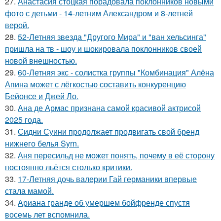
27.
Анастасия стоцкая порадовала поклонников новыми
фото с детьми - 14-летним Александром и 8-летней
верой.
28.
52-Летняя звезда "Другого Мира" и "ван хельсинга"
пришла на тв - шоу и шокировала поклонников своей
новой внешностью.
29.
60-Летняя экс - солистка группы "Комбинация" Алёна
Апина может с лёгкостью составить конкуренцию
Бейонсе и Джей Ло.
30.
Ана де Армас признана самой красивой актрисой
2025 года.
31.
Сидни Суини продолжает продвигать свой бренд
нижнего белья Syrn.
32.
Аня пересильд не может понять, почему в её сторону
постоянно льётся столько критики.
33.
17-Летняя дочь валерии Гай германики впервые
стала мамой.
34.
Ариана гранде об умершем бойфренде спустя
восемь лет вспомнила.