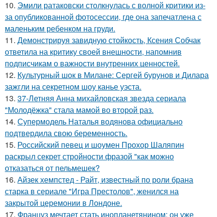
10.
Эмили ратаковски столкнулась с волной критики из-
за опубликованной фотосессии, где она запечатлена с
маленьким ребенком на груди.
11.
Демонстрируя завидную стойкость, Ксения Собчак
ответила на критику своей внешности, напомнив
подписчикам о важности внутренних ценностей.
12.
Культурный шок в Милане: Сергей бурунов и Дилара
зажгли на секретном шоу канье уэста.
13.
37-Летняя Анна михайловская звезда сериала
"Молодёжка" стала мамой во второй раз.
14.
Супермодель Наталья водянова официально
подтвердила свою беременность.
15.
Российский певец и шоумен Прохор Шаляпин
раскрыл секрет стройности фразой "как можно
отказаться от пельмешек?
16.
Айзек хемпстед - Райт, известный по роли брана
старка в сериале "Игра Престолов", женился на
закрытой церемонии в Лондоне.
17.
Француз мечтает стать инопланетянином: он уже