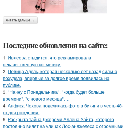
читать дальше →
Последние обновления на сайте:
1.
Ивлеева стыдится, что рекламировала
некачественную косметику.
2.
Певица Адель, которая несколько лет назад сильно
похудела, впервые за долгое время появилась на
публике.
3.
"Начну с Понедельника", "когда будет больше
времени", "с нового месяца"….
4.
Анфиса Чехова поделилась фото в бикини в честь 48-
го дня рождения.
5.
Раскрыта тайна Джереми Аллена Уайта, которого
постоянно видят на улицах Лос-анджелеса с огромными