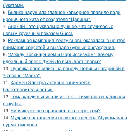
букетами.
6.
Бьянка нарушила главное карьерное правило ради
ироничного хита от создателя "Царицы".
7.
Анок яй - это буквально лучшее, что случилось с
новым круизным показом Gucci.
8.
Рекламная кампания Yeezy вновь оказалась в центре
внимания соцсетей и вызвала бурные обсуждения.
9.
"Между Восхищением и Нарциссизмом": почему
идеальный пресс Джей Ло вызывает споры?
10.
Публика ополчились на победу Полины Гагариной в
7 сезоне "Маска".
11.
Кармен Электра активно занимается
благотворительностью:
12.
Тома харди выписали из секс - символов и записали
в скуфы.
13.
Винчик уже не справляется со стрессом?
14.
Мудрые наставления великого тренера Абдулманапа
нурмагомедова: