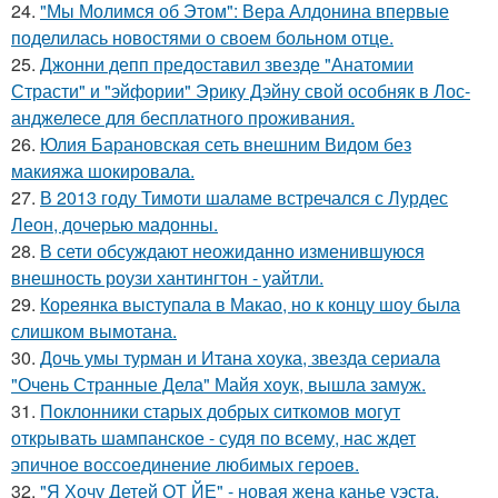
24.
"Мы Молимся об Этом": Вера Алдонина впервые
поделилась новостями о своем больном отце.
25.
Джонни депп предоставил звезде "Анатомии
Страсти" и "эйфории" Эрику Дэйну свой особняк в Лос-
анджелесе для бесплатного проживания.
26.
Юлия Барановская сеть внешним Видом без
макияжа шокировала.
27.
В 2013 году Тимоти шаламе встречался с Лурдес
Леон, дочерью мадонны.
28.
В сети обсуждают неожиданно изменившуюся
внешность роузи хантингтон - уайтли.
29.
Кореянка выступала в Макао, но к концу шоу была
слишком вымотана.
30.
Дочь умы турман и Итана хоука, звезда сериала
"Очень Странные Дела" Майя хоук, вышла замуж.
31.
Поклонники старых добрых ситкомов могут
открывать шампанское - судя по всему, нас ждет
эпичное воссоединение любимых героев.
32.
"Я Хочу Детей ОТ ЙЕ" - новая жена канье уэста,