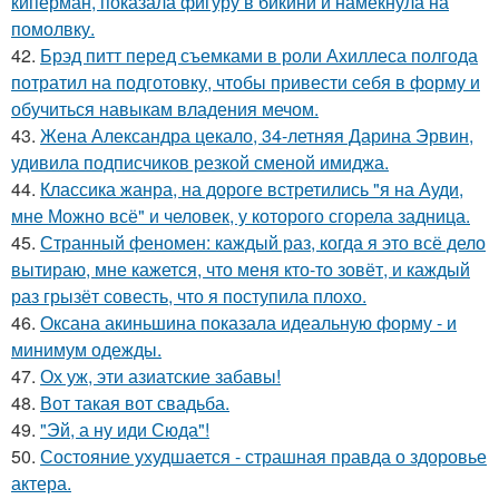
киперман, показала фигуру в бикини и намекнула на
помолвку.
42.
Брэд питт перед съемками в роли Ахиллеса полгода
потратил на подготовку, чтобы привести себя в форму и
обучиться навыкам владения мечом.
43.
Жена Александра цекало, 34-летняя Дарина Эрвин,
удивила подписчиков резкой сменой имиджа.
44.
Классика жанра, на дороге встретились "я на Ауди,
мне Можно всё" и человек, у которого сгорела задница.
45.
Странный феномен: каждый раз, когда я это всё дело
вытираю, мне кажется, что меня кто-то зовёт, и каждый
раз грызёт совесть, что я поступила плохо.
46.
Оксана акиньшина показала идеальную форму - и
минимум одежды.
47.
Ох уж, эти азиатские забавы!
48.
Вот такая вот свадьба.
49.
"Эй, а ну иди Сюда"!
50.
Состояние ухудшается - страшная правда о здоровье
актера.