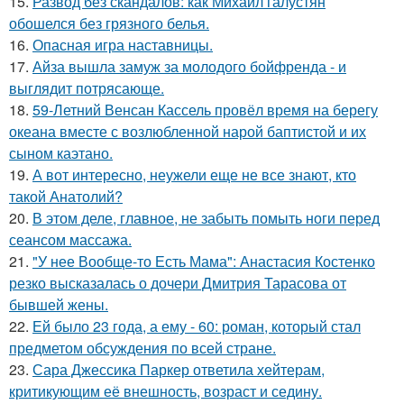
15.
Развод без скандалов: как Михаил галустян
обошелся без грязного белья.
16.
Опасная игра наставницы.
17.
Айза вышла замуж за молодого бойфренда - и
выглядит потрясающе.
18.
59-Летний Венсан Кассель провёл время на берегу
океана вместе с возлюбленной нарой баптистой и их
сыном каэтано.
19.
А вот интересно, неужели еще не все знают, кто
такой Анатолий?
20.
В этом деле, главное, не забыть помыть ноги перед
сеансом массажа.
21.
"У нее Вообще-то Есть Мама": Анастасия Костенко
резко высказалась о дочери Дмитрия Тарасова от
бывшей жены.
22.
Ей было 23 года, а ему - 60: роман, который стал
предметом обсуждения по всей стране.
23.
Сара Джессика Паркер ответила хейтерам,
критикующим её внешность, возраст и седину.