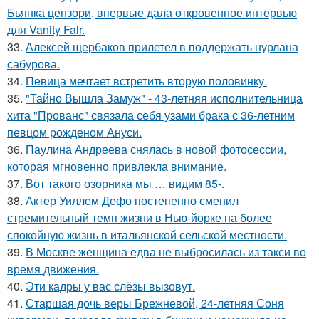
Бьянка цензори, впервые дала откровенное интервью
для Vanity Fair.
33.
Алексей щербаков прилетел в поддержать нурлана
сабурова.
34.
Певица мечтает встретить вторую половинку.
35.
"Тайно Вышла Замуж" - 43-летняя исполнительница
хита "Прованс" связала себя узами брака с 36-летним
певцом рожденом Ануси.
36.
Паулина Андреева снялась в новой фотосессии,
которая мгновенно привлекла внимание.
37.
Вот такого озорника мы … видим 85-.
38.
Актер Уиллем Дефо постепенно сменил
стремительный темп жизни в Нью-йорке на более
спокойную жизнь в итальянской сельской местности.
39.
В Москве женщина едва не выбросилась из такси во
время движения.
40.
Эти кадры у вас слёзы вызовут.
41.
Старшая дочь веры Брежневой, 24-летняя Соня