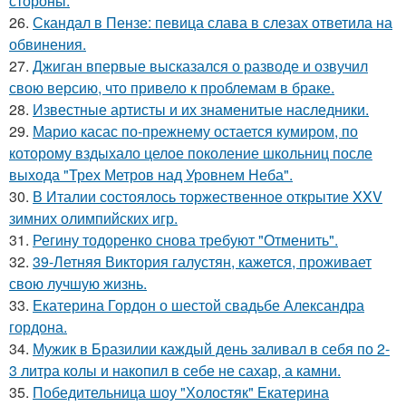
стороны.
26.
Скандал в Пензе: певица слава в слезах ответила на
обвинения.
27.
Джиган впервые высказался о разводе и озвучил
свою версию, что привело к проблемам в браке.
28.
Известные артисты и их знаменитые наследники.
29.
Марио касас по-прежнему остается кумиром, по
которому вздыхало целое поколение школьниц после
выхода "Трех Метров над Уровнем Неба".
30.
В Италии состоялось торжественное открытие XXV
зимних олимпийских игр.
31.
Регину тодоренко снова требуют "Отменить".
32.
39-Летняя Виктория галустян, кажется, проживает
свою лучшую жизнь.
33.
Екатерина Гордон о шестой свадьбе Александра
гордона.
34.
Мужик в Бразилии каждый день заливал в себя по 2-
3 литра колы и накопил в себе не сахар, а камни.
35.
Победительница шоу "Холостяк" Екатерина