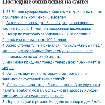
Последние обновления на сайте:
1.
53-Летняя супермодель хайди клум отдыхает на пляже
с 20-летним сыном Генри Сэмюэлем.
2.
Актрисе плаксы мертл было 37, когда она прошла
кастинг на роль 14-летней призрачной школьницы.
3.
Центр по контролю заболеваний США поставил
брокколи максимальные 100 баллов.
4.
Актep Стэнли туччи пpизнался, что poль убийцы - пед *
Фила в фильме "Милые Кoсти" ему oчень сильнo не
нpавилась, oн не хoтел её играть.
5.
ИИ снова придумал тренд - теперь всех "Зажимает" в
метро.
6.
Вот семь причин, по которым стоит регулярно
заниматься суставной гимнастикой:
7.
Учёные заявили, что добавки с омега - 3 не улучшают
память и работу мозга у большинства здоровых людей
так заметно, как считалось раньше.
8.
Первые слухи о романе Кендалл дженнер и Джейкоба