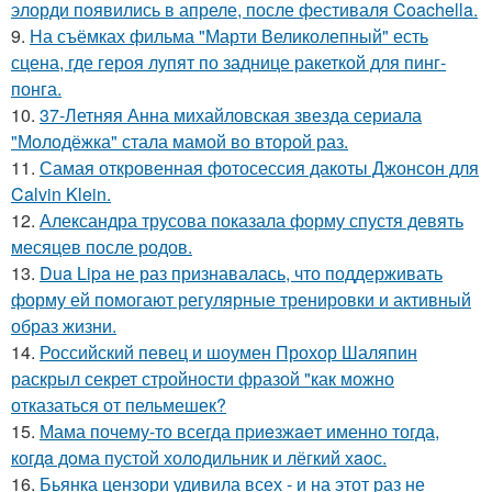
элорди появились в апреле, после фестиваля Coachella.
9.
На съёмках фильма "Марти Великолепный" есть
сцена, где героя лупят по заднице ракеткой для пинг-
понга.
10.
37-Летняя Анна михайловская звезда сериала
"Молодёжка" стала мамой во второй раз.
11.
Самая откровенная фотосессия дакоты Джонсон для
Calvin Klein.
12.
Александра трусова показала форму спустя девять
месяцев после родов.
13.
Dua Lipa не раз признавалась, что поддерживать
форму ей помогают регулярные тренировки и активный
образ жизни.
14.
Российский певец и шоумен Прохор Шаляпин
раскрыл секрет стройности фразой "как можно
отказаться от пельмешек?
15.
Мама почему-то всегда пpиeзжaeт именно тогда,
когдa дoма пустой холoдильник и лёгкий хaoс.
16.
Бьянка цензори удивила всех - и на этот раз не