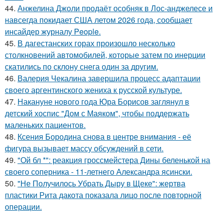
44.
Анжелина Джоли продаёт особняк в Лос-анджелесе и
навсегда покидает США летом 2026 года, сообщает
инсайдер журналу People.
45.
В дагестанских горах произошло несколько
столкновений автомобилей, которые затем по инерции
скатились по склону снега один за другим.
46.
Валерия Чекалина завершила процесс адаптации
своего аргентинского жениха к русской культуре.
47.
Накануне нового года Юра Борисов заглянул в
детский хоспис "Дом с Маяком", чтобы поддержать
маленьких пациентов.
48.
Ксения Бородина снова в центре внимания - её
фигура вызывает массу обсуждений в сети.
49.
"Ой бл *": реакция гроссмейстера Дины беленькой на
своего соперника - 11-летнего Александра ясински.
50.
"Не Получилось Убрать Дыру в Щеке": жертва
пластики Рита дакота показала лицо после повторной
операции.