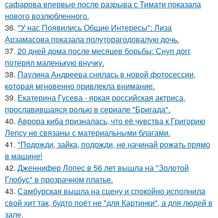
сафарова впервые после разрыва с Тимати показала
нового возлюбленного.
36.
"У нас Появились Общие Интересы": Лиза
Арзамасова показала полуторагодовалую дочь.
37.
20 дней дома после месяцев борьбы: Снуп догг
потерял маленькую внучку.
38.
Паулина Андреева снялась в новой фотосессии,
которая мгновенно привлекла внимание.
39.
Екатерина Гусева - яркая российская актриса,
прославившаяся ролью в сериале "Бригада".
40.
Аврора киба призналась, что её чувства к Григорию
Лепсу не связаны с материальными благами.
41.
"Подожди, зайка, подожди, не начинай рожать прямо
в машине!
42.
Дженнифер Лопес в 56 лет вышла на "Золотой
Глобус" в прозрачном платье.
43.
Самбурская вышла на сцену и спокойно исполнила
свой хит так, будто поёт не "для Картинки", а для людей в
зале.