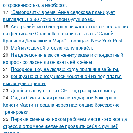
откровенностью, а наоборот.
17.
"Заморозить" время: Анна седокова планирует
выглядеть на 30 даже в свои будущие 60.
18.
Австралийскую блогершу ли халтон после появления
на фестивале Coachella начали называть "Самой
Красивой Девушкой в Мире", сообщает New York Post.
19.
Мой муж домой вторую жену привёл.
20.
На церемонии в загсе жениху задали стандартный
вопрос - согласен ли он взять её в жёны.
21.
Позорное шоу на людях: когда приличия забыты.
22.
Конфуз на сцене: у Люси чеботиной из-под платья
выглянули стринги.
23.
Двойная ловушка: как QR - код раскрыл измену.
24.
Сидни Суини ради роли легендарной боксерши
Кристи Мартин прошла через настоящие боксерские
тренировки.
25.
Первые смены на новом рабочем месте - это всегда
стресс и огромное желание проявить себя с лучшей