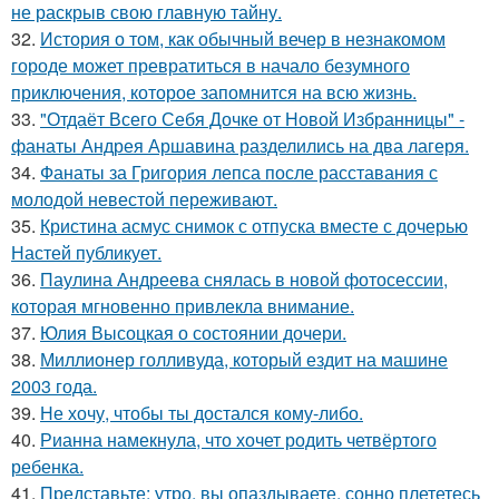
не раскрыв свою главную тайну.
32.
История о том, как обычный вечер в незнакомом
городе может превратиться в начало безумного
приключения, которое запомнится на всю жизнь.
33.
"Отдаёт Всего Себя Дочке от Новой Избранницы" -
фанаты Андрея Аршавина разделились на два лагеря.
34.
Фанаты за Григория лепса после расставания с
молодой невестой переживают.
35.
Кристина асмус снимок с отпуска вместе с дочерью
Настей публикует.
36.
Паулина Андреева снялась в новой фотосессии,
которая мгновенно привлекла внимание.
37.
Юлия Высоцкая о состоянии дочери.
38.
Миллионер голливуда, который ездит на машине
2003 года.
39.
Не хочу, чтобы ты достался кому-либо.
40.
Рианна намекнула, что хочет родить четвёртого
ребенка.
41.
Представьте: утро, вы опаздываете, сонно плететесь