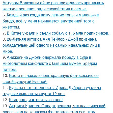
Артуром Волковым ей не раз приходилось принимать
жесткие решения ради спокойствия в семье.
6.
Каждый раз когда вижу летние топы и маленькие
бандо, всё, у меня начинается внутренний торг с
животом.
7.
В Китае украли и съели собаку с 1, 5 млн подписчиков.
8.
28-Летняя актриса Аня Тейлор - Джой признана
обладательницей одного из самых идеальных лиц в
мире.
9.
Анджелина Джоли одержала победу в суде в
многолетнем конфликте с бывшим мужем Брэдом
питтом.
10.
Баста выложил очень красивую фотосессию со
своей супругой Еленой.
11.
Курс на естественность: Ирина Дубцова удалила
грудные импланты спустя 12 лет.
12.
Кэмерон диас опять за свое!
13.
Актриса Кристен Стюарт решила, что классический
дресс - код на каннском фестивале стал слишком