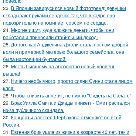
повезло".
23.
В Японии завирусился новый фототренд: девушки
складывают руками сердечко так, что в кадре оно
подозрительно напоминает совсем не сердце.
24.
Многие ищут, куда вложить деньги, чтобы они
работали и приносили стабильный доход.
25.
До того как Анджелина Джоли стала послом доброй
воли и примерной матерью большого семейства, она
была настоящей бунтаркой.
26.
Месть бывшему на абсолютно новый уровень
вышла!
27.
Ничего необычного, просто сидни Суини стала лицом
клея.
28.
Чтобы снизить аппетит, не нужно "Сидеть на Салате".
29.
Брак Уилла Смита и Джады пинкетт - Смит распался
из-за публичного скандала.
30.
Концерты алексея Щербакова отменяют по всей
России.
31.
Евгения брик ушла из жизни в возрасте 40 лет, так и