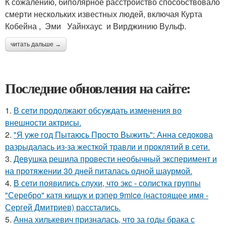
К сожалению, биполярное расстройство способствовало
смерти нескольких известных людей, включая Курта
Кобейна , Эми Уайнхаус и Вирджинию Вульф.
читать дальше →
Последние обновления на сайте:
1.
В сети продолжают обсуждать изменения во
внешности актрисы.
2.
"Я уже год Пытаюсь Просто Выжить": Анна седокова
разрыдалась из-за жесткой травли и проклятий в сети.
3.
Девушка решила провести необычный эксперимент и
на протяжении 30 дней питалась одной шаурмой.
4.
В сети появились слухи, что экс - солистка группы
"Серебро" катя кищук и рэпер 9mice (настоящее имя -
Сергей Дмитриев) расстались.
5.
Анна хилькевич призналась, что за годы брака с