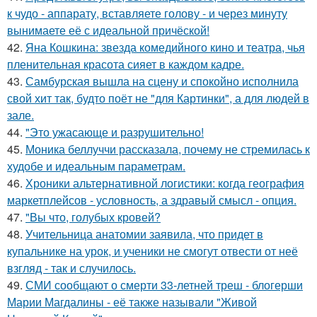
к чудо - аппарату, вставляете голову - и через минуту
вынимаете её с идеальной причёской!
42.
Яна Кошкина: звезда комедийного кино и театра, чья
пленительная красота сияет в каждом кадре.
43.
Самбурская вышла на сцену и спокойно исполнила
свой хит так, будто поёт не "для Картинки", а для людей в
зале.
44.
"Это ужасающе и разрушительно!
45.
Моника беллуччи рассказала, почему не стремилась к
худобе и идеальным параметрам.
46.
Хроники альтернативной логистики: когда география
маркетплейсов - условность, а здравый смысл - опция.
47.
"Вы что, голубых кровей?
48.
Учительница анатомии заявила, что придет в
купальнике на урок, и ученики не смогут отвести от неё
взгляд - так и случилось.
49.
СМИ сообщают о смерти 33-летней треш - блогерши
Марии Магдалины - её также называли "Живой