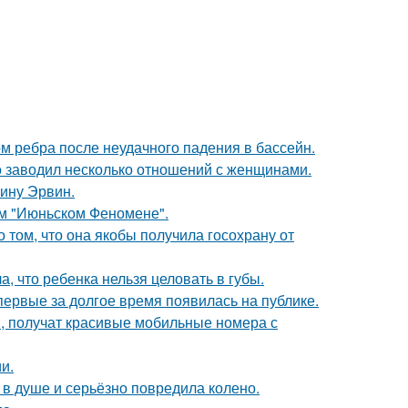
м ребра после неудачного падения в бассейн.
 заводил несколько отношений с женщинами.
ину Эрвин.
ом "Июньском Феномене".
о том, что она якобы получила госохрану от
 что ребенка нельзя целовать в губы.
впервые за долгое время появилась на публике.
, получат красивые мобильные номера с
и.
 в душе и серьёзно повредила колено.