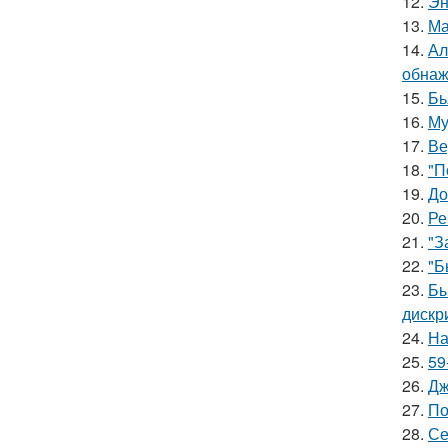
12.
Эн
13.
Ма
14.
Ал
обнаж
15.
Бь
16.
Му
17.
Ве
18.
"П
19.
До
20.
Ре
21.
"З
22.
"Б
23.
Бы
дискр
24.
На
25.
59
26.
Дж
27.
По
28.
Се