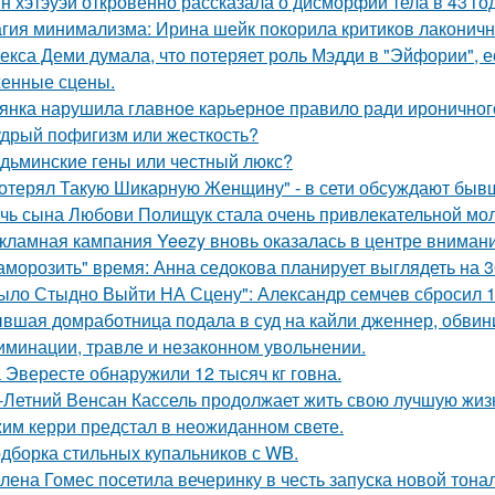
н хэтэуэй откровенно рассказала о дисморфии тела в 43 го
гия минимализма: Ирина шейк покорила критиков лаконичн
екса Деми думала, что потеряет роль Мэдди в "Эйфории", е
енные сцены.
янка нарушила главное карьерное правило ради ироничного
дрый пофигизм или жесткость?
дьминские гены или честный люкс?
отерял Такую Шикарную Женщину" - в сети обсуждают бывш
чь сына Любови Полищук стала очень привлекательной мол
кламная кампания Yeezy вновь оказалась в центре вниман
аморозить" время: Анна седокова планирует выглядеть на 3
ыло Стыдно Выйти НА Сцену": Александр семчев сбросил 100
вшая домработница подала в суд на кайли дженнер, обвини
иминации, травле и незаконном увольнении.
 Эвересте обнаружили 12 тысяч кг говна.
-Летний Венсан Кассель продолжает жить свою лучшую жиз
им керри предстал в неожиданном свете.
дборка стильных купальников с WB.
лена Гомес посетила вечеринку в честь запуска новой тона