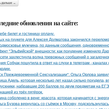
ь дальше →
ледние обновления на сайте:
тебе билет и гостиницу оплачу.
ых на пхукете для Алексея Долматова закончился переломо
одмосковье мужчина, по данным сообщения, одновременно
ект "Эльфийской" внешности: как похудение изменило Дар
сети захлестнула волна тревожных сообщений о загадочн
ния Собчак пошутила в ответ на слухи в телеграм - каналах 
ардии.
ск Преждевременной Сексуализации": Ольга Орлова заявила,
ица Адель, которая несколько лет назад сильно похудела, 
ускники, набравшие 200 баллов по двум предметам на ЕГЭ
нацией из трёх пятёрок.
ина соболенко в вене: красота, которая начинается с энерги
ьга Бузова вернулась со съёмок в Москву, подскользнулась