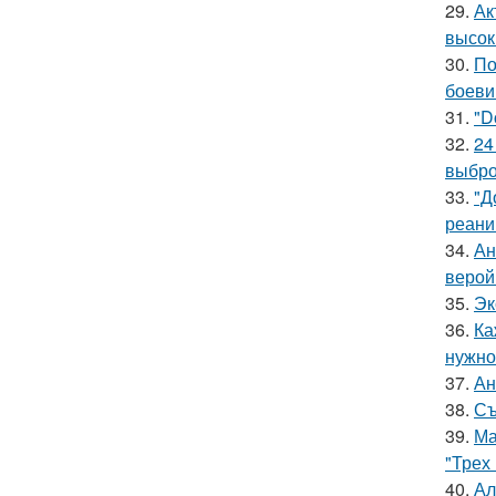
29.
Ак
высок
30.
По
боеви
31.
"D
32.
24
выбро
33.
"Д
реани
34.
Ан
верой
35.
Эк
36.
Ка
нужно
37.
Ан
38.
Съ
39.
Ма
"Трех
40.
Ал