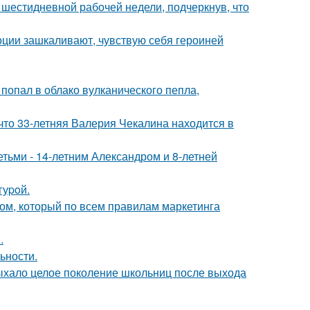
шестидневной рабочей недели, подчеркнув, что
моции зашкаливают, чувствую себя героиней
 попал в облако вулканического пепла,
что 33-летняя Валерия Чекалина находится в
тьми - 14-летним Александром и 8-летней
гуpoй.
ом, который по всем правилам маркетинга
.
ьности.
дыхало целое поколение школьниц после выхода