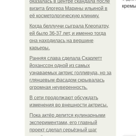
оказалась в центре скандала после
кремы
визита блогера Марины ильиной в
её косметологическую клинику.
Когда беллуччи сыграла Клеопатру,
ей было 36-37 лет, и именно тогда
она находилась на вершине
карьеры.
Ранняя слава сделала Скарлетт
йоханссон одной из самых
узнаваемых актрис голливуда, но за
глянцевым фасадом скрывалась
огромная неуверенность.
В сети продолжают обсуждать
изменения во внешности актрисы.
Пока актёр делится кулинарными
экспериментами, его главный
проект сделал серьёзный шаг