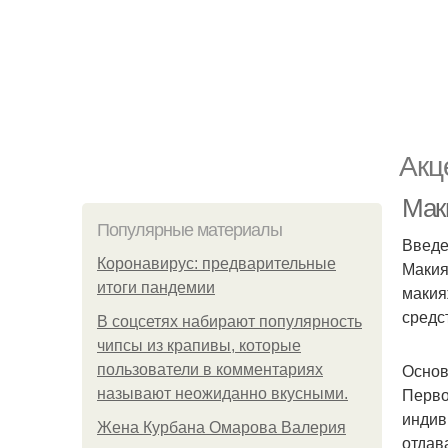
Акц
Мак
Популярные материалы
Введ
Коронавирус: предварительные
Макия
итоги пандемии
макия
средс
В соцсетях набирают популярность
чипсы из крапивы, которые
Основ
пользователи в комментариях
Перво
называют неожиданно вкусными.
индив
Жена Курбана Омарова Валерия
отдав