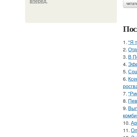
вперёд.
читат
Пос
1.
"Я 
2.
Отд
3.
В П
4.
Эфф
5.
Соц
6.
Ксе
росгв
7.
"Ри
8.
Пев
9.
Вып
комби
10.
Ар
11.
Ол