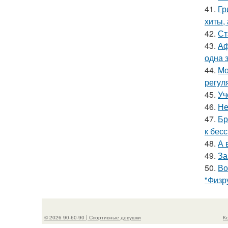
41.
Гр
хиты,
42.
Ст
43.
Аф
одна 
44.
Мо
регул
45.
Уч
46.
Не
47.
Бр
к бес
48.
А 
49.
За
50.
Во
"Физр
© 2026 90-60-90 | Спортивные девушки
К