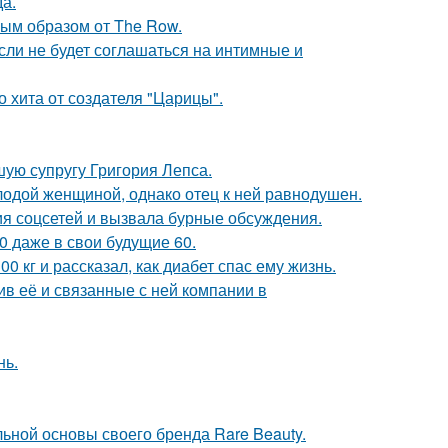
да.
ым образом от The Row.
сли не будет соглашаться на интимные и
 хита от создателя "Царицы".
ую супругу Григория Лепса.
одой женщиной, однако отец к ней равнодушен.
ия соцсетей и вызвала бурные обсуждения.
0 даже в свои будущие 60.
 кг и рассказал, как диабет спас ему жизнь.
в её и связанные с ней компании в
нь.
льной основы своего бренда Rare Beauty.