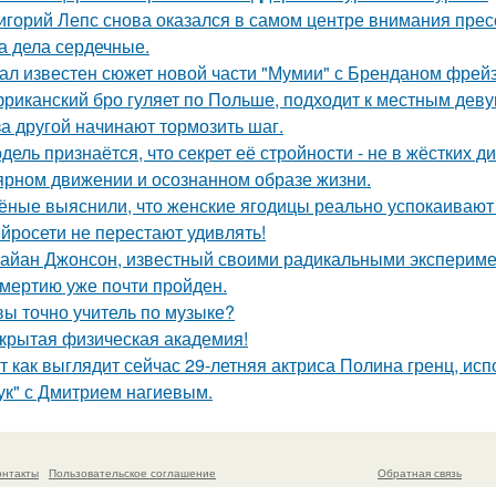
игорий Лепс снова оказался в самом центре внимания пресс
 а дела сердечные.
ал известен сюжет новой части "Мумии" с Бренданом фрей
риканский бро гуляет по Польше, подходит к местным девуш
за другой начинают тормозить шаг.
дель признаётся, что секрет её стройности - не в жёстких 
ярном движении и осознанном образе жизни.
ёные выяснили, что женские ягодицы реально успокаивают
йросети не перестают удивлять!
айан Джонсон, известный своими радикальными эксперимен
смертию уже почти пройден.
вы точно учитель по музыке?
крытая физическая академия!
т как выглядит сейчас 29-летняя актриса Полина гренц, и
ук" с Дмитрием нагиевым.
онтакты
Пользовательское соглашение
Обратная связь