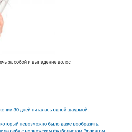
ечь за собой и выпадение волос
ении 30 дней питалась одной шаурмой.
т, который невозможно было даже вообразить.
внила себя с норвежским футболистом Эрлингом