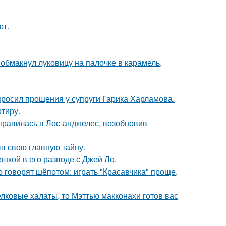
ют.
обмакнул луковицу на палочке в карамель,
просил прощения у супруги Гарика Харламова.
ртиру.
правилась в Лос-анджелес, возобновив
ыв свою главную тайну.
шкой в его разводе с Джей Ло.
о говорят шёпотом: играть "Красавчика" проще,
елковые халаты, то Мэттью макконахи готов вас