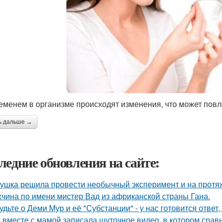
еменем в организме происходят изменения, что может повл
ь дальше →
ледние обновления на сайте:
ушка решила провести необычный эксперимент и на протяж
чина по имени мистер Вад из африканской страны Гана.
удьте о Деми Мур и её "Субстанции" - у нас готовится отве
 вместе с мамой записала шуточное видео, в котором сра