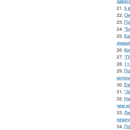
завис
21.
5 
22.
Он
23.
По
24.
"Б
25.
Ка
думая
26.
Ко
27.
"П
28.
11
29.
По
интен
30.
Ев
31.
"Д
32.
Ни
чем и
33.
Ли
переу
34.
По