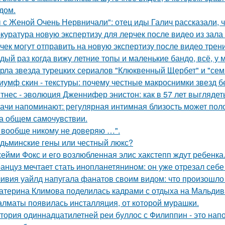
дом.
 с Женой Очень Нервничали": отец иды Галич рассказали, 
куратура новую экспертизу для лерчек после видео из зала
чек могут отправить на новую экспертизу после видео трени
дый раз когда вижу летние топы и маленькие бандо, всё, у 
рла звезда турецких сериалов "Клюквенный Щербет" и "семь
иумф скин - текстуры: почему честные макроснимки звезд 
тнес - эволюция Дженнифер энистон: как в 57 лет выглядет
ачи напоминают: регулярная интимная близость может поло
на общем самочувствии.
 вообще никому не доверяю …".
дьминские гены или честный люкс?
ейми Фокс и его возлюбленная элис хакстепп ждут ребенка
анцуз мечтает стать инопланетянином: он уже отрезал себе
ивия уайлд напугала фанатов своим видом: что произошло 
атерина Климова поделилась кадрами с отдыха на Мальдив
алматы появилась инсталляция, от которой мурашки.
тория одиннадцатилетней реи буллос с Филиппин - это нап