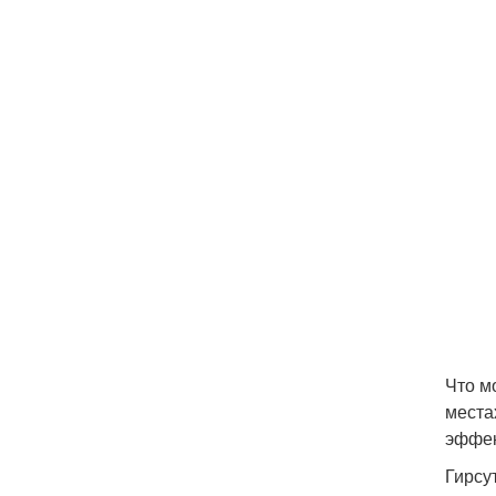
Что м
места
эффек
Гирсу