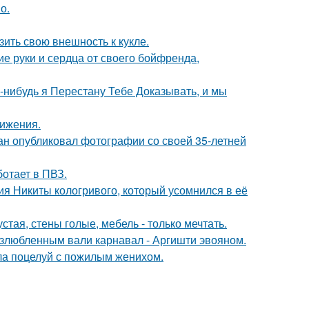
о.
ить свою внешность к кукле.
е руки и сердца от своего бойфренда,
а-нибудь я Перестану Тебе Доказывать, и мы
вижения.
ан опубликовал фотографии со своей 35-летней
ботает в ПВЗ.
ия Никиты кологривого, который усомнился в её
тая, стены голые, мебель - только мечтать.
озлюбленным вали карнавал - Аргишти эвояном.
ла поцелуй с пожилым женихом.