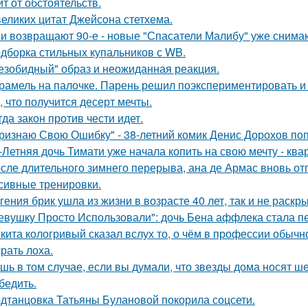
ит от обстоятельств.
великих цитат Джейсoна стетхема.
и возвращают 90-е - новые "Спасатели Малибу" уже снима
дборка стильных купальников с WB.
езобидный" образ и неожиданная реакция.
рамель на палочке. Парень решил поэкспериментировать и 
, что получится десерт мечты.
гда закон против чести идет.
ризнаю Свою Ошибку" - 38-летний комик Денис Дорохов по
-Летняя дочь Тимати уже начала копить на свою мечту - ква
сле длительного зимнего перерыва, ана де Армас вновь от
сивные тренировки.
гения брик ушла из жизни в возрасте 40 лет, так и не раскр
евушку Просто Использовали": дочь Бена аффлека стала пе
кита кологривый сказал вслух то, о чём в профессии обычн
грать лоха.
шь в том случае, если вы думали, что звезды дома носят ш
бедить.
дтанцовка Татьяны Булановой покорила соцсети.