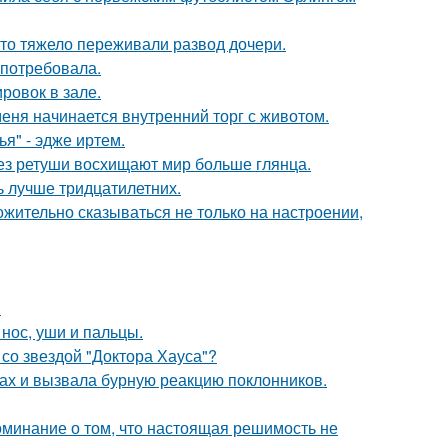
что тяжело переживали развод дочери.
 потребовала.
ровок в зале.
меня начинается внутренний торг с животом.
я" - эдже иртем.
без ретуши восхищают мир больше глянца.
ь лучше тридцатилетних.
жительно сказываться не только на настроении,
.
 нос, уши и пальцы.
со звездой "Доктора Хауса"?
ах и вызвала бурную реакцию поклонников.
оминание о том, что настоящая решимость не