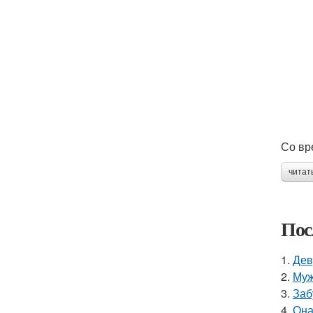
Со вр
читат
Пос
1.
Дев
2.
Муж
3.
Заб
4.
Она