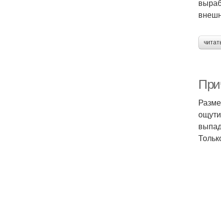
выраб
внешн
читат
При
Разме
ощути
выпад
Тольк