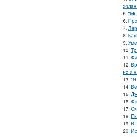
холан
5.
"Мы
6.
Про
7.
Лер
8.
Каж
9.
Уме
10.
Тр
11.
Фи
12.
Вр
но и 
13.
"Я
14.
Ве
15.
Дж
16.
Фр
17.
Ол
18.
Ек
19.
В 
20.
Ис