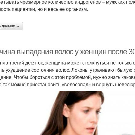
атывать чрезмерное количество андрогенов – мужских поло
ость пациентки, но и весь её организм.
ь дальше →
чина выпадения волос у женщин после 3
няв третий десяток, женщина может столкнуться не только 
ть ухудшение состояния волос. Локоны утрачивают былую р
ение. Чтобы бороться с этой проблемой, нужно знать како
о так можно приостановить «волосопад» и вернуть шевелю