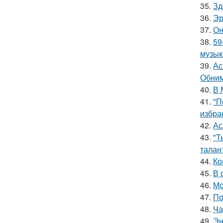
35.
Зд
36.
Эр
37.
Он
38.
59
музык
39.
Ас
Обним
40.
В 
41.
"П
избра
42.
Ас
43.
"Т
талан
44.
Ко
45.
В 
46.
Мо
47.
По
48.
Ча
49.
Эн