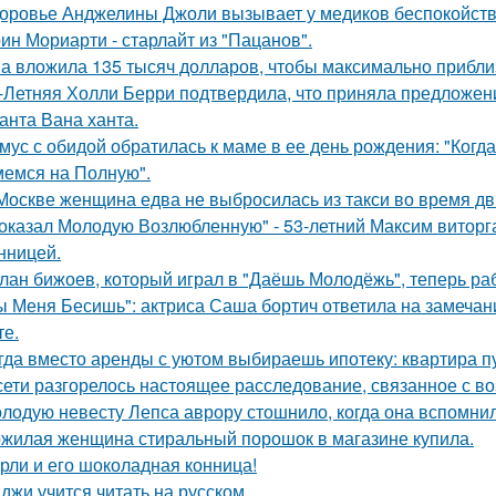
оровье Анджелины Джоли вызывает у медиков беспокойств
ин Мориарти - старлайт из "Пацанов".
а вложила 135 тысяч долларов, чтобы максимально приблиз
-Летняя Холли Берри подтвердила, что приняла предложени
анта Вана ханта.
мус с обидой обратилась к маме в ее день рождения: "Когд
емся на Полную".
Москве женщина едва не выбросилась из такси во время д
оказал Молодую Возлюбленную" - 53-летний Максим виторг
нницей.
лан бижоев, который играл в "Даёшь Молодёжь", теперь ра
ы Меня Бесишь": актриса Саша бортич ответила на замечан
те.
гда вместо аренды с уютом выбираешь ипотеку: квартира пус
сети разгорелось настоящее расследование, связанное с в
лодую невесту Лепса аврору стошнило, когда она вспомни
жилая женщина стиральный порошок в магазине купила.
рли и его шоколадная конница!
джи учится читать на русском.