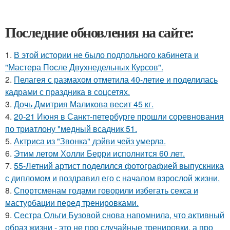
Последние обновления на сайте:
1.
В этой истории не было подпольного кабинета и
"Мастера После Двухнедельных Курсов".
2.
Пелагея с размахом отметила 40-летие и поделилась
кадрами с праздника в соцсетях.
3.
Дочь Дмитрия Маликова весит 45 кг.
4.
20-21 Июня в Санкт-петербурге прошли соревнования
по триатлону "медный всадник 51.
5.
Актриса из "Звонка" дэйви чейз умерла.
6.
Этим летом Холли Берри исполнится 60 лет.
7.
55-Летний артист поделился фотографией выпускника
с дипломом и поздравил его с началом взрослой жизни.
8.
Спортсменам годами говорили избегать секса и
мастурбации перед тренировками.
9.
Сестра Ольги Бузовой снова напомнила, что активный
образ жизни - это не про случайные тренировки, а про