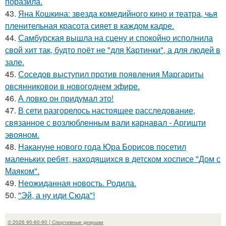
поразила.
43.
Яна Кошкина: звезда комедийного кино и театра, чья
пленительная красота сияет в каждом кадре.
44.
Самбурская вышла на сцену и спокойно исполнила
свой хит так, будто поёт не "для Картинки", а для людей в
зале.
45.
Соседов выступил против появления Маргариты
овсянниковои в новогоднем эфире.
46.
А ловко он придумал это!
47.
В сети разгорелось настоящее расследование,
связанное с возлюбленным вали карнавал - Аргишти
эвояном.
48.
Накануне нового года Юра Борисов посетил
маленьких ребят, находящихся в детском хосписе "Дом с
Маяком".
49.
Неожиданная новость. Родила.
50.
"Эй, а ну иди Сюда"!
© 2026 90-60-90 | Спортивные девушки