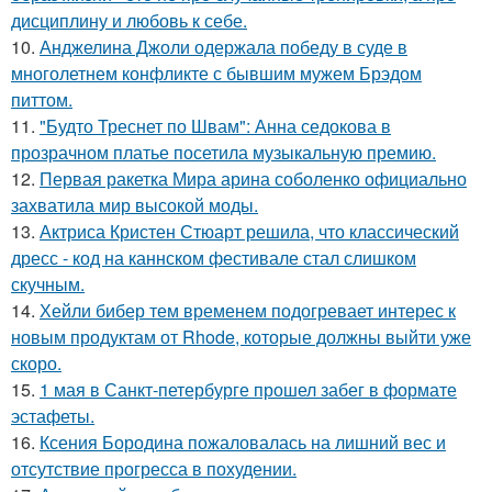
дисциплину и любовь к себе.
10.
Анджелина Джоли одержала победу в суде в
многолетнем конфликте с бывшим мужем Брэдом
питтом.
11.
"Будто Треснет по Швам": Анна седокова в
прозрачном платье посетила музыкальную премию.
12.
Первая ракетка Мира арина соболенко официально
захватила мир высокой моды.
13.
Актриса Кристен Стюарт решила, что классический
дресс - код на каннском фестивале стал слишком
скучным.
14.
Хейли бибер тем временем подогревает интерес к
новым продуктам от Rhode, которые должны выйти уже
скоро.
15.
1 мая в Санкт-петербурге прошел забег в формате
эстафеты.
16.
Ксения Бородина пожаловалась на лишний вес и
отсутствие прогресса в похудении.