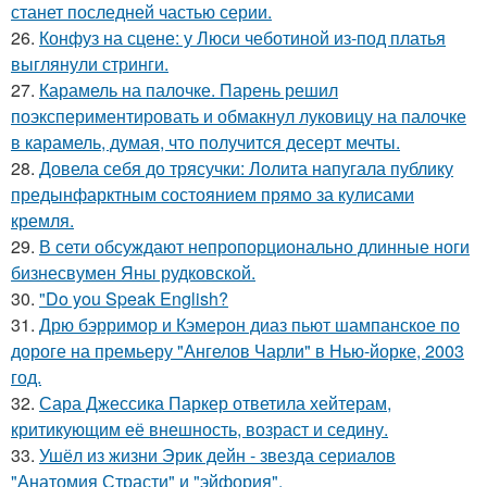
станет последней частью серии.
26.
Конфуз на сцене: у Люси чеботиной из-под платья
выглянули стринги.
27.
Карамель на палочке. Парень решил
поэкспериментировать и обмакнул луковицу на палочке
в карамель, думая, что получится десерт мечты.
28.
Довела себя до трясучки: Лолита напугала публику
предынфарктным состоянием прямо за кулисами
кремля.
29.
В сети обсуждают непропорционально длинные ноги
бизнесвумен Яны рудковской.
30.
"Do you Speak English?
31.
Дрю бэрримор и Кэмерон диаз пьют шампанское по
дороге на премьеру "Ангелов Чарли" в Нью-йорке, 2003
год.
32.
Сара Джессика Паркер ответила хейтерам,
критикующим её внешность, возраст и седину.
33.
Ушёл из жизни Эрик дейн - звезда сериалов
"Анатомия Страсти" и "эйфория".