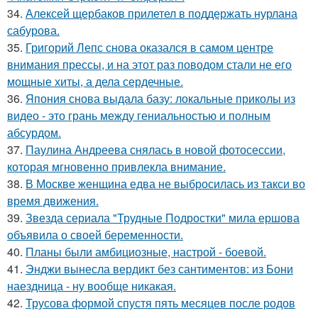
34.
Алексей щербаков прилетел в поддержать нурлана
сабурова.
35.
Григорий Лепс снова оказался в самом центре
внимания прессы, и на этот раз поводом стали не его
мощные хиты, а дела сердечные.
36.
Япония снова выдала базу: локальные приколы из
видео - это грань между гениальностью и полным
абсурдом.
37.
Паулина Андреева снялась в новой фотосессии,
которая мгновенно привлекла внимание.
38.
В Москве женщина едва не выбросилась из такси во
время движения.
39.
Звезда сериала "Трудные Подростки" мила ершова
объявила о своей беременности.
40.
Планы были амбициозные, настрой - боевой.
41.
Энджи вынесла вердикт без сантиментов: из Бони
наездница - ну вообще никакая.
42.
Трусова формой спустя пять месяцев после родов